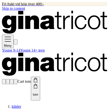
Fri frakt vid köp över 400:-
Skip to content
Meny
Young 9-14
Young 14+ teen
Cart tom
tom
kläder