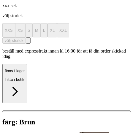
xxx sek
välj storlek
XXS
XS
S
M
L
XL
XXL
välj storlek
beställ med expressfrakt innan kl 16:00 för att få din order skickad
idag
finns i lager
hitta i butik
färg:
Brun