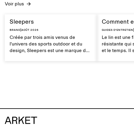
Voir plus
Sleepers
Comment ent
Brand
|
août 2026
Guides d'entretien
|
Créée par trois amis venus de
Le lin est une 
l'univers des sports outdoor et du
résistante qui 
design, Sleepers est une marque de
et le temps. Il
chaussures norvégienne inspirée par
respirant à la
les mouvements du quotidien et une
entretien du l
vie entre ville et mer. La marque
ses propriétés 
propose une alternative aux tongs
entièrement synthétiques, avec des
créations caractérisées par des
lignes épurées et minimalistes, un
confort optimal et une grande facilité
d'utilisation dans différents
contextes.