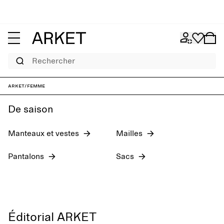
Rechercher
Nouveautés
Chaussures
Jeans
Hauts
ARKET
/
Femme
De saison
Manteaux et vestes
Mailles
Pantalons
Sacs
Éditorial ARKET