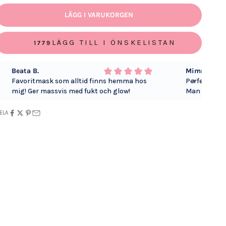
LÄGG I VARUKORGEN
LÄGG TILL I ÖNSKELISTAN
1779
Beata B.
Mimmi O.
Favoritmask som alltid finns hemma hos
Perfekt mask
mig! Ger massvis med fukt och glow!
Man får sånt
denna tål ja
ELA