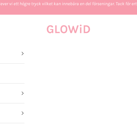
ever vi ett högre tryck vilket kan innebära en del förseningar. Tack för e
GLOWiD