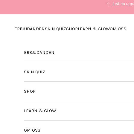
Hoppa till innehållet
Just nu uppl
Föregående
ERBJUDANDEN
SKIN QUIZ
SHOP
LEARN & GLOW
OM OSS
ERBJUDANDEN
SKIN QUIZ
SHOP
LEARN & GLOW
OM OSS