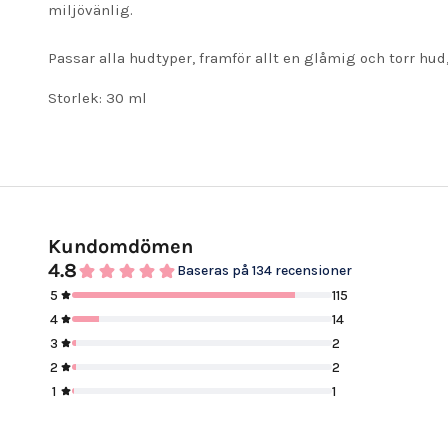
miljövänlig.
Passar alla hudtyper, framför allt en glåmig och torr hu
Storlek: 30 ml
Kundomdömen
4.8
Baseras på 134 recensioner
5
115
4
14
3
2
2
2
1
1