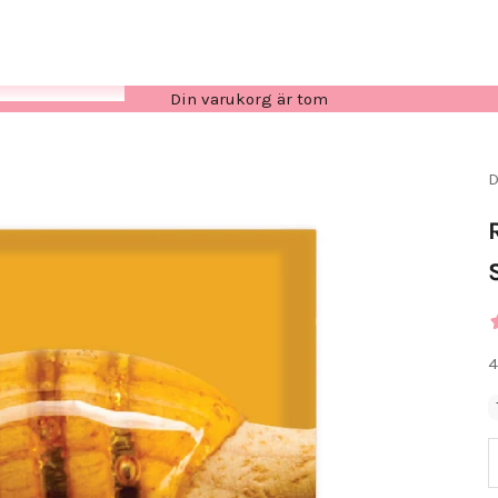
Din varukorg är tom
D
R
4
M