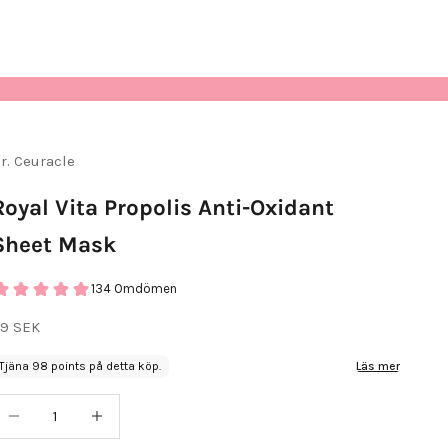
r. Ceuracle
Royal Vita Propolis Anti-Oxidant
Sheet Mask
134 Omdömen
EA-pris
9 SEK
Tjäna 98 points på detta köp.
Läs mer
inska antal
Öka antal