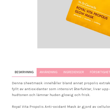
BESKRIVNING
ANVÄNDNING
INGREDIENSER
FÖRSIKTIGHE
Denna sheetmask innehåller bland annat propolis extrakt 
fyllt av antioxidanter som intensivt återfuktar, livar u
hudtonen och lämnar huden glowig och frisk.
Royal Vita Propolis Anti-oxidant Mask är gjord av cellulo