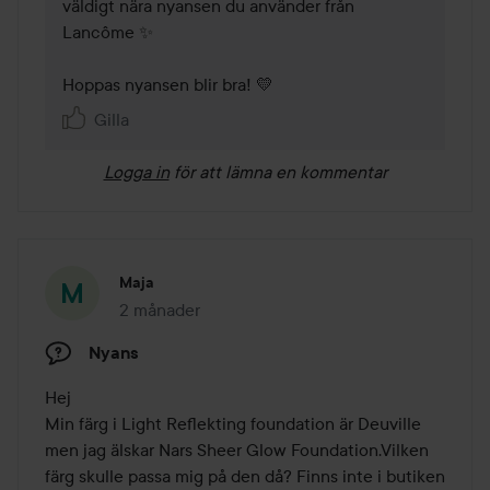
väldigt nära nyansen du använder från 
Lancôme ✨ 

Hoppas nyansen blir bra! 💛 
Gilla
Logga in
för att lämna en kommentar
Maja
2 månader
Inlägget skapades 2 månader
Nyans
Hej

Min färg i Light Reflekting foundation är Deuville 
men jag älskar Nars Sheer Glow Foundation.Vilken 
färg skulle passa mig på den då? Finns inte i butiken 