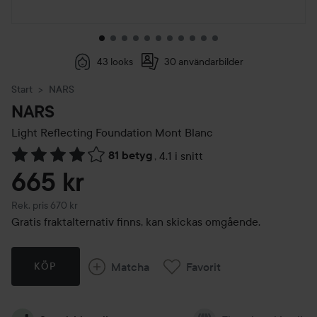
43 looks
30 användarbilder
Start
NARS
NARS
Light Reflecting Foundation
Mont Blanc
81 betyg
,
4.1 i snitt
Hoppa till Betyg & kommentarer
665 kr
Rekommenderat pris 670 kr
Rek. pris 670 kr
Gratis fraktalternativ finns, kan skickas omgående.
Matcha
Favorit
KÖP