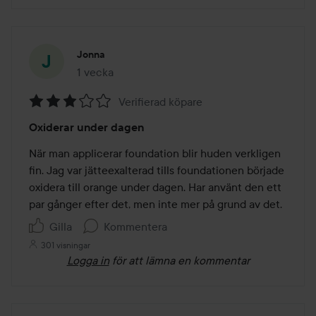
Jonna
1 vecka
Inlägget skapades 1 vecka
Verifierad köpare
Betyg:
Oxiderar under dagen
3
av
När man applicerar foundation blir huden verkligen 
5
fin. Jag var jätteexalterad tills foundationen började 
oxidera till orange under dagen. Har använt den ett 
par gånger efter det, men inte mer på grund av det.
Gilla
Kommentera
301 visningar
Logga in
för att lämna en kommentar