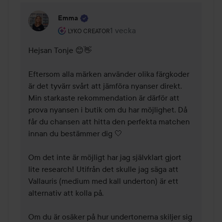
Emma
Användarens roll: Lyko Creator.
1 vecka
Kommentaren lades 1 vecka
LYKO CREATOR
Hejsan Tonje 😊👋 

Eftersom alla märken använder olika färgkoder 
är det tyvärr svårt att jämföra nyanser direkt. 
Min starkaste rekommendation är därför att 
prova nyansen i butik om du har möjlighet. Då 
får du chansen att hitta den perfekta matchen 
innan du bestämmer dig 🤍 

Om det inte är möjligt har jag självklart gjort 
lite research! Utifrån det skulle jag säga att 
Vallauris (medium med kall underton) är ett 
alternativ att kolla på. 

Om du är osäker på hur undertonerna skiljer sig 