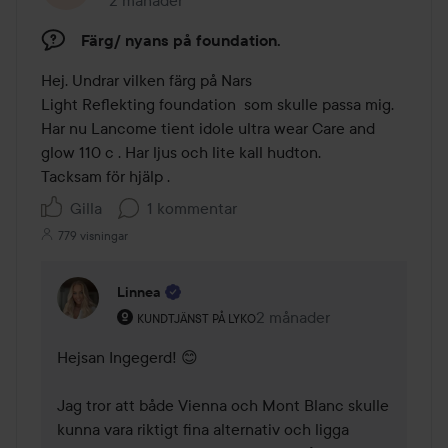
2 månader
Inlägget skapades 2 månader
Färg/ nyans på foundation.
Hej. Undrar vilken färg på Nars 

Light Reflekting foundation  som skulle passa mig. 
Har nu Lancome tient idole ultra wear Care and 
glow 110 c . Har ljus och lite kall hudton. 

Tacksam för hjälp .
Gilla
1 kommentar
779 visningar
Linnea
Användarens roll: Kundtjänst på Lyko.
2 månader
Kommentaren lades 2 mån
KUNDTJÄNST PÅ LYKO
Hejsan Ingegerd! 😊 

Jag tror att både Vienna och Mont Blanc skulle 
kunna vara riktigt fina alternativ och ligga 