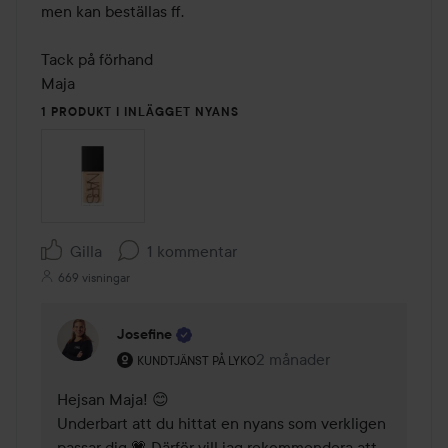
men kan beställas ff.

Tack på förhand

Maja
1 PRODUKT I INLÄGGET NYANS
Gilla
1 kommentar
669 visningar
Josefine
Användarens roll: Kundtjänst på Lyko.
2 månader
Kommentaren lades 2 mån
KUNDTJÄNST PÅ LYKO
Hejsan Maja! 😊

Underbart att du hittat en nyans som verkligen 
passar dig 💗 Därför vill jag rekommendera att 