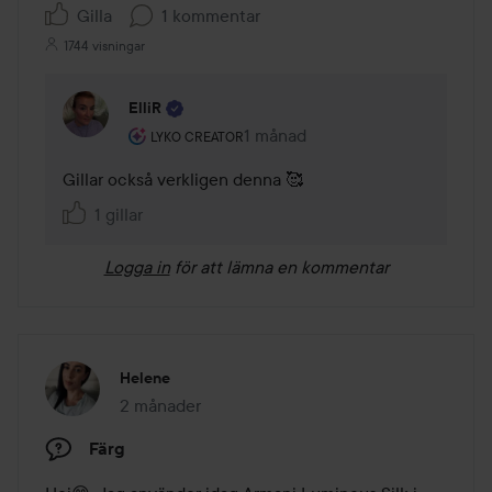
Gilla
1 kommentar
1744 visningar
ElliR
Användarens roll: Lyko Creator.
1 månad
Kommentaren lades 1 månad
LYKO CREATOR
Gillar också verkligen denna 🥰
1 gillar
Logga in
för att lämna en kommentar
Helene
2 månader
Inlägget skapades 2 månader
Färg