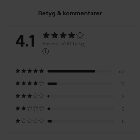
Betyg & kommentarer
Betyg:
4.1
Baserat på 81 betyg
i
4.1
Baserat
på
60
11
81
2
betyg
3
5