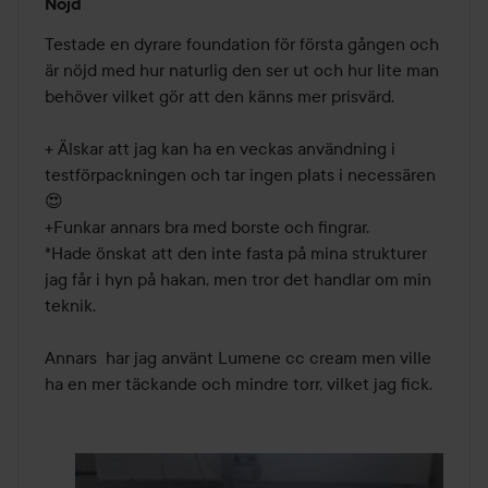
Nöjd
4
av
Testade en dyrare foundation för första gången och 
5
är nöjd med hur naturlig den ser ut och hur lite man 
behöver vilket gör att den känns mer prisvärd. 

+ Älskar att jag kan ha en veckas användning i 
testförpackningen och tar ingen plats i necessären 
😍 

+Funkar annars bra med borste och fingrar. 

*Hade önskat att den inte fasta på mina strukturer 
jag får i hyn på hakan, men tror det handlar om min 
teknik. 

Annars  har jag använt Lumene cc cream men ville 
ha en mer täckande och mindre torr, vilket jag fick.