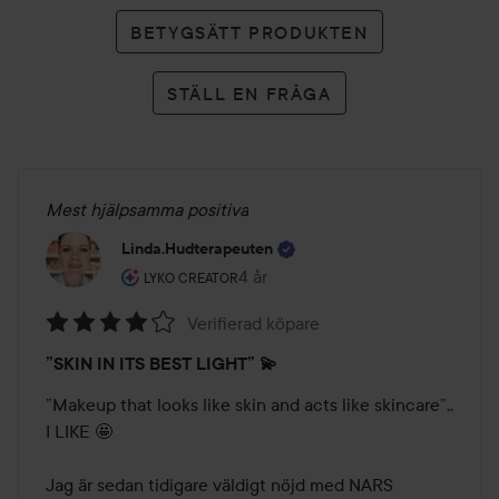
BETYGSÄTT PRODUKTEN
STÄLL EN FRÅGA
Mest hjälpsamma positiva
Linda.hudterapeuten
Användarens roll: Lyko Creator.
4 år
Inlägget skapades 4 år
LYKO CREATOR
Verifierad köpare
Betyg:
”SKIN IN ITS BEST LIGHT” 💫
4
av
”Makeup that looks like skin and acts like skincare”.. 
5
I LIKE 🤩

Jag är sedan tidigare väldigt nöjd med NARS 