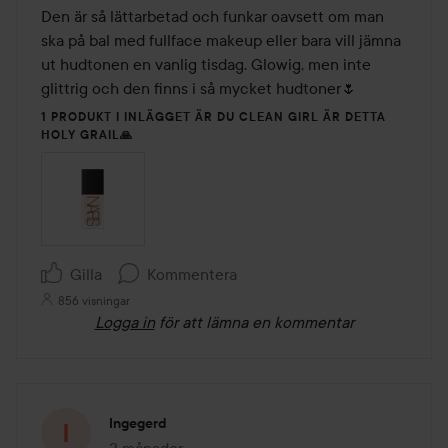
av
Den är så lättarbetad och funkar oavsett om man 
5
ska på bal med fullface makeup eller bara vill jämna 
ut hudtonen en vanlig tisdag. Glowig, men inte 
glittrig och den finns i så mycket hudtoner🌷
1 PRODUKT I INLÄGGET ÄR DU CLEAN GIRL ÄR DETTA
HOLY GRAIL🙏
Gilla
Kommentera
856 visningar
Logga in
för att lämna en kommentar
Ingegerd