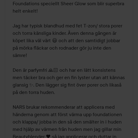
Foundations speciellt Sheer Glow som blir superbra 
helt enkelt! 

Jag har typisk blandhud med fet T-zon/ stora porer 
och torra känsliga kinder. Även denna gången är 
köpet lika väl värt 😃 och att den samtidigt jobbar 
på mörka fläckar och rodnader gör ju inte den 
sämre!

Den är parfymfri 🙏🏻 och har en lätt konsistens 
men täcker bra och ger en fin lyster utan att kännas 
glansig ✨. Den lägger sig fint över porer och likaså 
på den torra huden. 

NARS brukar rekommenderar att applicera med 
händerna genom att först värma upp foundationen 
och klappa/ jobba in den så den smälter in i huden 
med hjälp av värmen från huden men jag gillar min 
Beautyblender 🖤 så jag applicerar och duttar in 