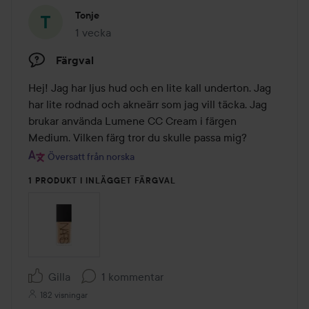
Tonje
1 vecka
Inlägget skapades 1 vecka
Färgval
Hej! Jag har ljus hud och en lite kall underton. Jag 
har lite rodnad och akneärr som jag vill täcka. Jag 
brukar använda Lumene CC Cream i färgen 
Medium. Vilken färg tror du skulle passa mig?
Översatt från norska
1 PRODUKT I INLÄGGET FÄRGVAL
Gilla
1 kommentar
182 visningar