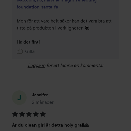
foundation-santa-fe
Men för att vara helt säker kan det vara bra att 
titta på produkten i verkligheten 🥰 

Ha det fint!
Gilla
Logga in
för att lämna en kommentar
Jennifer
2 månader
Inlägget skapades 2 månader
Betyg:
Är du clean girl är detta holy grail🙏
5