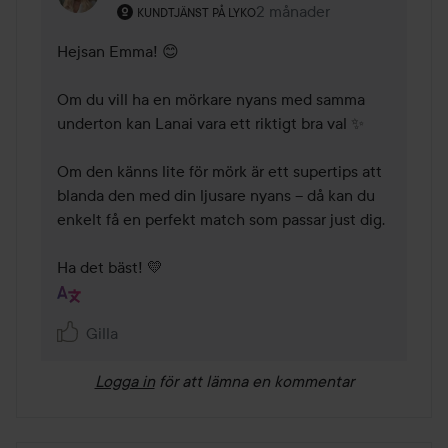
Användarens roll: Kundtjänst på Lyko.
2 månader
Kommentaren lades 2 mån
KUNDTJÄNST PÅ LYKO
Hejsan Emma! 😊

Om du vill ha en mörkare nyans med samma 
underton kan Lanai vara ett riktigt bra val ✨

Om den känns lite för mörk är ett supertips att 
blanda den med din ljusare nyans – då kan du 
enkelt få en perfekt match som passar just dig.

Ha det bäst! 💛
Gilla
Logga in
för att lämna en kommentar