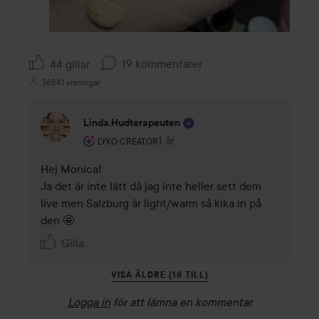
19 kommentarer
44 gillar
36841 visningar
Linda.hudterapeuten
Användarens roll: Lyko Creator.
1 år
Kommentaren lades 1 år
LYKO CREATOR
Hej Monica!

Ja det är inte lätt då jag inte heller sett dem 
live men Salzburg är light/warm så kika in på 
den 🤩 
Gilla
VISA ÄLDRE (18 TILL)
Logga in
för att lämna en kommentar