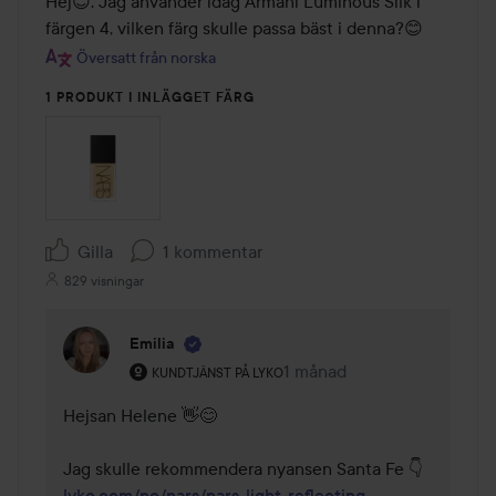
Hej😊. Jag använder idag Armani Luminous Silk i 
färgen 4, vilken färg skulle passa bäst i denna?😊
Översatt från norska
1 PRODUKT I INLÄGGET FÄRG
Gilla
1 kommentar
829 visningar
Emilia
Användarens roll: Kundtjänst på Lyko.
1 månad
Kommentaren lades 1 måna
KUNDTJÄNST PÅ LYKO
Hejsan Helene 👋😊

lyko.com/no/nars/nars-light-reflecting-