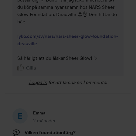
du kör på samma nyansnamn hos NARS Sheer 
Glow Foundation, Deauville 😍👌 Den hittar du 
här: 

lyko.com/sv/nars/nars-sheer-glow-foundation-
deauville
Så härligt att du älskar Sheer Glow! ✨
Gilla
Logga in
för att lämna en kommentar
Emma
2 månader
Inlägget skapades 2 månader
Vilken foundationfärg?