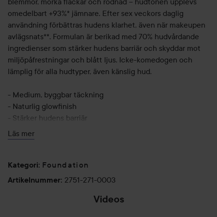
blemmor, mörka fläckar och rodnad – hudtonen upplevs
omedelbart +93%* jämnare. Efter sex veckors daglig
användning förbättras hudens klarhet, även när makeupen
avlägsnats**. Formulan är berikad med 70% hudvårdande
ingredienser som stärker hudens barriär och skyddar mot
miljöpåfrestningar och blått ljus. Icke-komedogen och
lämplig för alla hudtyper, även känslig hud.
- Medium, byggbar täckning
- Naturlig glowfinish
- Stärker hudens barriär
Läs mer
Photochromic Technology justerar hudtonen efter ljusets
intensitet för en jämn finish. Light Reflecting™ Complex
kombinerar mikroprismor, alger och havsvatten för att öka
Foundation
Kategori
:
hudens lyster. Biomimetisk havre minskar rodnad, japansk
2751-271-0003
Artikelnummer
:
druvlilja stärker barriären och kakaopeptider skyddar mot
Videos
blått ljus och miljöpåfrestningar.