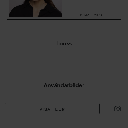
11 MAR, 2024
Looks
LÖRDAG 🥰
OTRO
HOPPA ÖVER SEKTIONEN
Användarbilder
VISA FLER