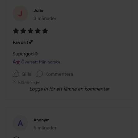
Julie
3 månader
Inlägget skapades 3 månader
Betyg:
Favorit💕
5
av
Supergod☺️
5
Översatt från norska
Gilla
Kommentera
632 visningar
Logga in
för att lämna en kommentar
Anonym
5 månader
Inlägget skapades 5 månader