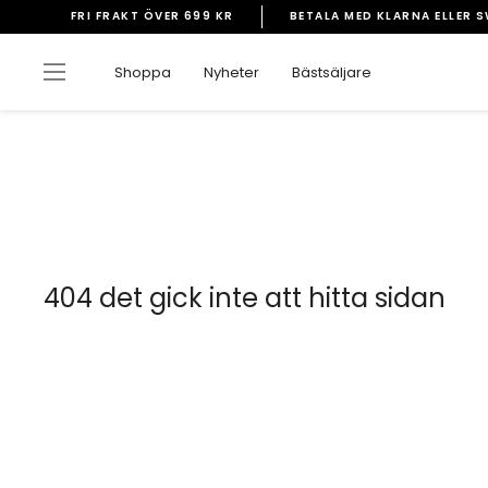
Gå
FRI FRAKT ÖVER 699 KR
BETALA MED KLARNA ELLER 
vidare
Pausa
till
bildspelet
Sidnavigering
Shoppa
Nyheter
Bästsäljare
innehåll
404 det gick inte att hitta sidan