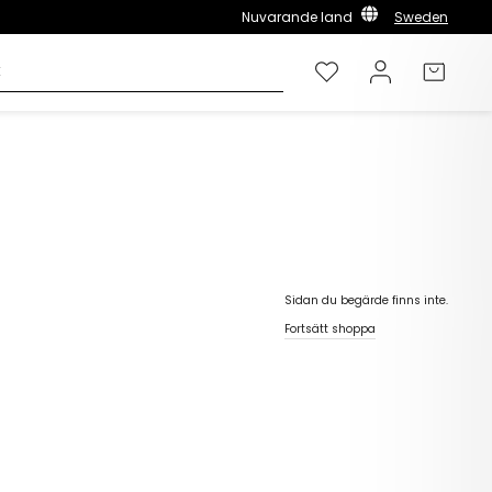
Nuvarande land
Sweden
Önskelista
Logga in
Varuk
Sidan du begärde finns inte.
Fortsätt shoppa