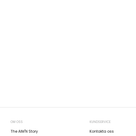
OM OSS
KUNDSERVICE
The AIM'N Story
Kontakta oss