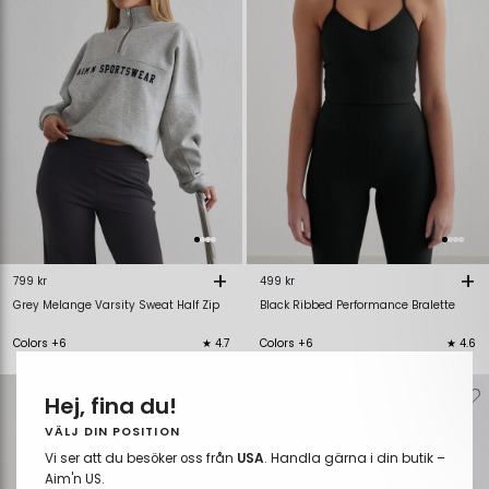
+
+
799 kr
499 kr
Grey Melange Varsity Sweat Half Zip
Black Ribbed Performance Bralette
Colors +6
★ 4.7
Colors +6
★ 4.6
Verwijderen
Toevoegen
Verwijderen
T
Hej, fina du!
van
aan
van
verlanglijstje
verlanglijstje
verlanglijstje
v
VÄLJ DIN POSITION
Vi ser att du besöker oss från
USA
. Handla gärna i din butik –
Aim'n US.