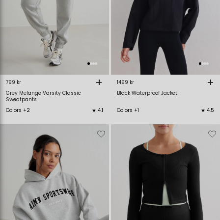
+
+
799 kr
1499 kr
Grey Melange Varsity Classic
Black Waterproof Jacket
Sweatpants
Colors +2
★ 4.1
Colors +1
★ 4.5
Verwijderen
Toevoegen
Verwijderen
T
van
aan
van
verlanglijstje
verlanglijstje
verlanglijstje
v