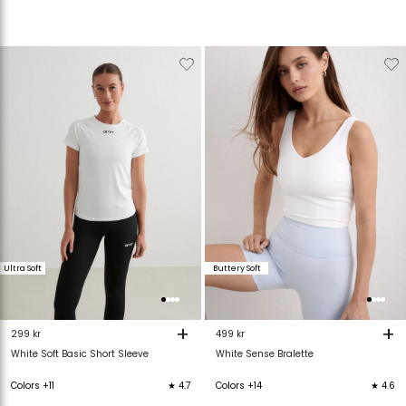
Verwijderen
Toevoegen
Verwijderen
T
van
aan
van
verlanglijstje
verlanglijstje
verlanglijstje
v
Ultra Soft
Buttery Soft
+
+
299 kr
499 kr
White Soft Basic Short Sleeve
White Sense Bralette
Colors +11
★ 4.7
Colors +14
★ 4.6