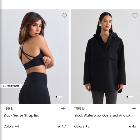
Verwijderen
Toevoegen
Verwijderen
T
van
aan
van
verlanglijstje
verlanglijstje
verlanglijstje
v
Buttery Soft
+
+
499 kr
1799 kr
Black Sense Strap Bra
Black Waterproof Oversized Anorak
Colors +4
★ 4.7
Colors +5
★ 4.7