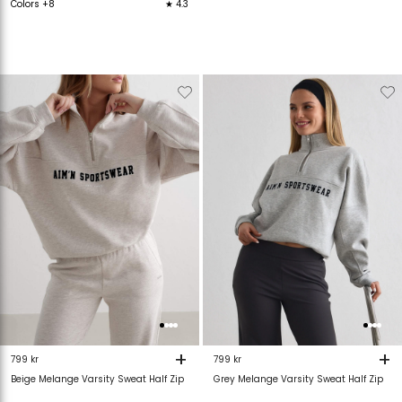
Colors +8
★ 4.3
Verwijderen
Toevoegen
Verwijderen
T
van
aan
van
verlanglijstje
verlanglijstje
verlanglijstje
v
+
+
799 kr
799 kr
Beige Melange Varsity Sweat Half Zip
Grey Melange Varsity Sweat Half Zip