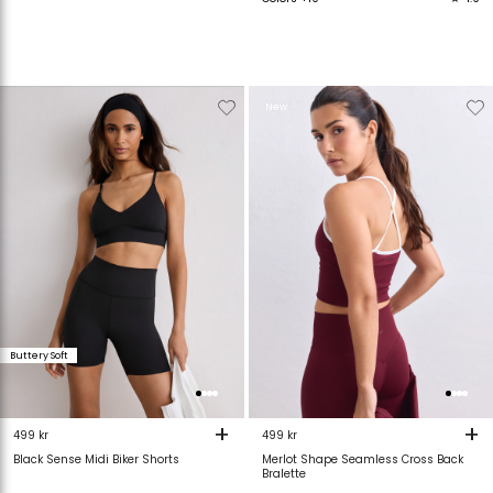
Verwijderen
Toevoegen
Verwijderen
T
New
van
aan
van
verlanglijstje
verlanglijstje
verlanglijstje
v
Buttery Soft
+
+
499 kr
499 kr
Black Sense Midi Biker Shorts
Merlot Shape Seamless Cross Back
Bralette