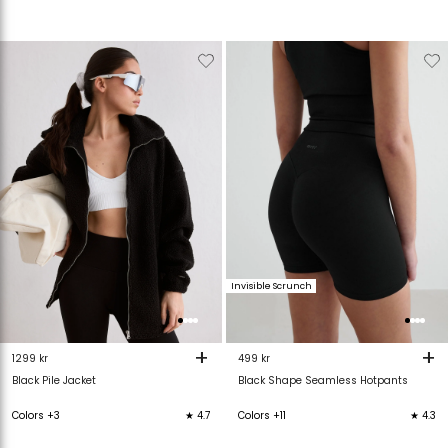
Verwijderen
Toevoegen
Verwijderen
T
van
aan
van
verlanglijstje
verlanglijstje
verlanglijstje
v
Invisible Scrunch
+
+
1299 kr
499 kr
Black Pile Jacket
Black Shape Seamless Hotpants
Colors +3
★ 4.7
Colors +11
★ 4.3