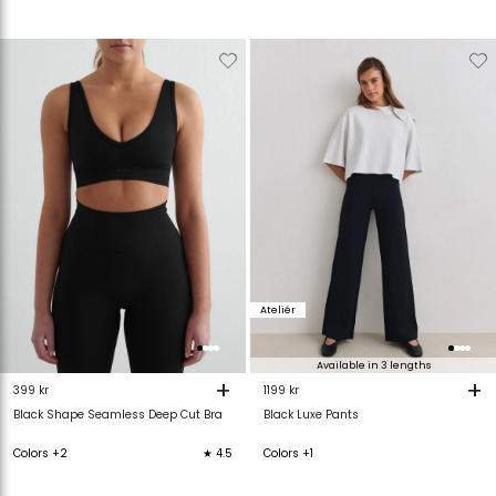
Verwijderen
Toevoegen
Verwijderen
T
van
aan
van
verlanglijstje
verlanglijstje
verlanglijstje
v
Ateliér
Available in 3 lengths
+
+
399 kr
1199 kr
Black Shape Seamless Deep Cut Bra
Black Luxe Pants
Colors +2
★ 4.5
Colors +1