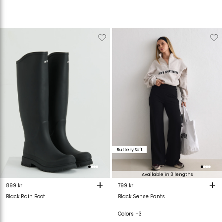
Verwijderen
Toevoegen
Verwijderen
T
van
aan
van
verlanglijstje
verlanglijstje
verlanglijstje
v
Buttery Soft
Available in 3 lengths
+
+
899 kr
799 kr
Black Rain Boot
Black Sense Pants
Colors +3