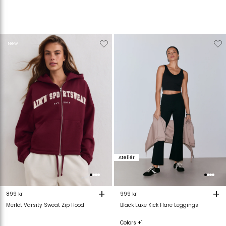
Verwijderen
Toevoegen
Verwijderen
T
New
van
aan
van
verlanglijstje
verlanglijstje
verlanglijstje
v
Ateliér
+
+
899 kr
999 kr
Merlot Varsity Sweat Zip Hood
Black Luxe Kick Flare Leggings
Colors +1