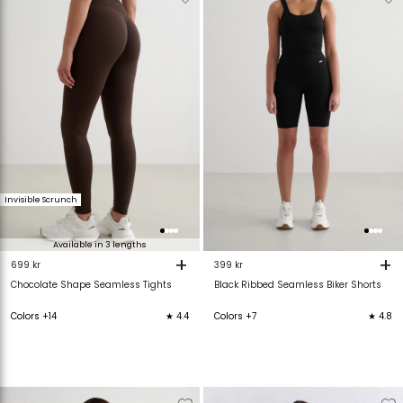
van
aan
van
verlanglijstje
verlanglijstje
verlanglijstje
v
Invisible Scrunch
Available in 3 lengths
+
+
699 kr
399 kr
Chocolate Shape Seamless Tights
Black Ribbed Seamless Biker Shorts
Colors +14
★ 4.4
Colors +7
★ 4.8
Verwijderen
Toevoegen
Verwijderen
T