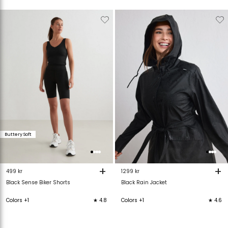
Verwijderen
Toevoegen
Verwijderen
T
van
aan
van
verlanglijstje
verlanglijstje
verlanglijstje
v
Buttery Soft
+
+
499 kr
1299 kr
Black Sense Biker Shorts
Black Rain Jacket
Colors +1
★ 4.8
Colors +1
★ 4.6