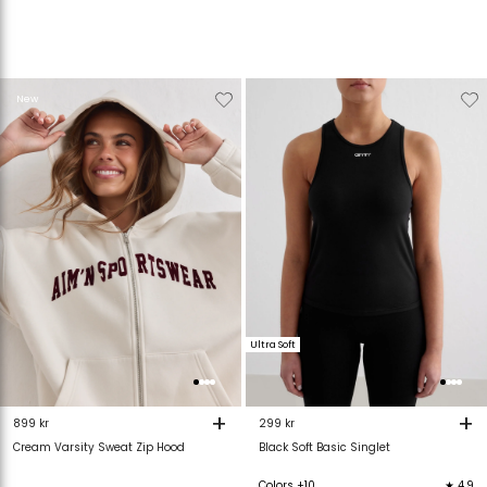
Verwijderen
Toevoegen
Verwijderen
T
New
van
aan
van
verlanglijstje
verlanglijstje
verlanglijstje
v
Ultra Soft
+
+
899 kr
299 kr
Cream Varsity Sweat Zip Hood
Black Soft Basic Singlet
Colors +10
★ 4.9