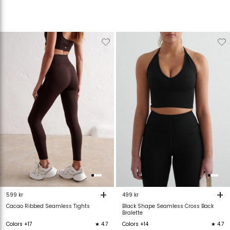
Verwijderen
Toevoegen
Verwijderen
T
van
aan
van
verlanglijstje
verlanglijstje
verlanglijstje
v
+
+
599 kr
499 kr
Cacao Ribbed Seamless Tights
Black Shape Seamless Cross Back
Bralette
Colors +17
★ 4.7
Colors +14
★ 4.7