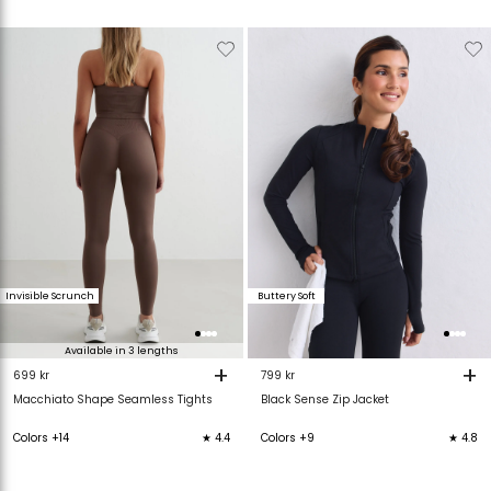
Verwijderen
Toevoegen
Verwijderen
T
van
aan
van
verlanglijstje
verlanglijstje
verlanglijstje
v
Invisible Scrunch
Buttery Soft
Available in 3 lengths
+
+
699 kr
799 kr
Macchiato Shape Seamless Tights
Black Sense Zip Jacket
Colors +14
★ 4.4
Colors +9
★ 4.8