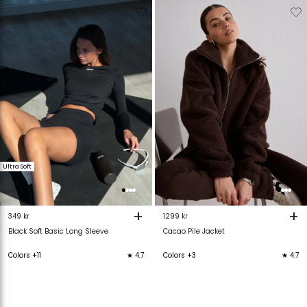
Verwijderen
Toevoegen
Verwijderen
T
van
aan
van
verlanglijstje
verlanglijstje
verlanglijstje
v
Ultra Soft
+
+
349 kr
1299 kr
Black Soft Basic Long Sleeve
Cacao Pile Jacket
Colors +11
★ 4.7
Colors +3
★ 4.7