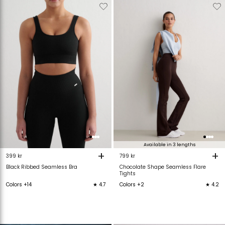
Verwijderen
Toevoegen
Verwijderen
T
van
aan
van
verlanglijstje
verlanglijstje
verlanglijstje
v
Available in 3 lengths
+
+
399 kr
799 kr
Black Ribbed Seamless Bra
Chocolate Shape Seamless Flare
Tights
Colors +14
★ 4.7
Colors +2
★ 4.2