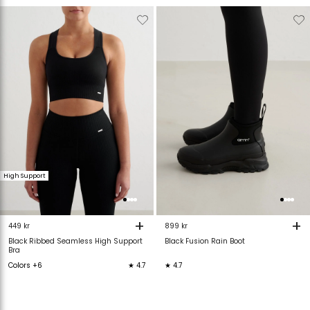
Verwijderen
Toevoegen
Verwijderen
T
van
aan
van
verlanglijstje
verlanglijstje
verlanglijstje
v
High Support
+
+
449 kr
899 kr
Black Ribbed Seamless High Support
Black Fusion Rain Boot
Bra
Colors +6
★ 4.7
★ 4.7