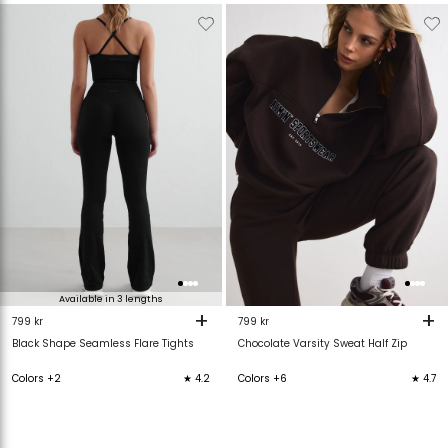
Verwijderen
Toevoegen
Verwijderen
T
van
aan
van
verlanglijstje
verlanglijstje
verlanglijstje
v
Available in 3 lengths
+
+
799 kr
799 kr
Black Shape Seamless Flare Tights
Chocolate Varsity Sweat Half Zip
Colors +2
★ 4.2
Colors +6
★ 4.7