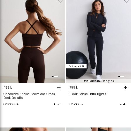
van
aan
van
verlanglijstje
verlanglijstje
verlanglijstje
v
Buttery Soft
Available in 3 lengths
+
+
499 kr
799 kr
Chocolate Shape Seamless Cross
Black Sense Flare Tights
Back Bralette
Colors +14
★ 5.0
Colors +7
★ 4.5