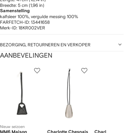
breedte: 5 cm (1,96 in)
Samenstelling
kalfsleer 100%,
vergulde messing 100%
FARFETCH-ID:
13441658
Merk-ID:
18KR002VER
BEZORGING, RETOURNEREN EN VERKOPER
AANBEVELINGEN
1
2
3
van
van
van
van
2
12
12
12
tems
Nieuw seizoen
MM6 Maison
Charlotte Chesnais
Charlotte Chesna