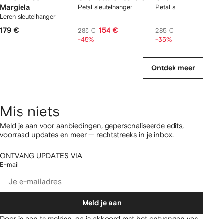
Margiela
Petal sleutelhanger
Petal sleutelhanger
Leren sleutelhanger
179 €
154 €
184 €
285 €
285 €
-45%
-35%
Ontdek meer
Mis niets
Meld je aan voor aanbiedingen, gepersonaliseerde edits,
voorraad updates en meer — rechtstreeks in je inbox.
ONTVANG UPDATES VIA
E-mail
Meld je aan
Door je aan te melden, ga je akkoord met het ontvangen van