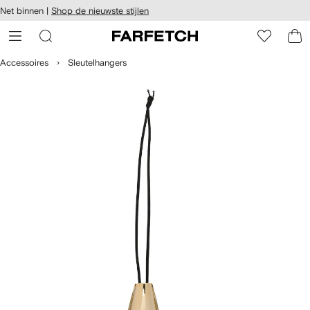
a over en
Net binnen |
Shop de nieuwste stijlen
gankelijkheid
a naar de
 FARFETCH
oofdpagina
Accessoires
Sleutelhangers