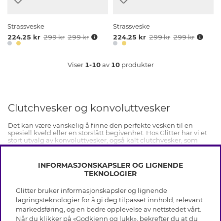
Strassveske
Strassveske
224.25 kr
299 kr
299 kr
224.25 kr
299 kr
299 kr
Viser
1-10
av
10
produkter
Clutchvesker og konvoluttvesker
Det kan være vanskelig å finne den perfekte vesken til en
spesiell kveld eller en storslått begivenhet. Hos Glitter har vi et
stort utvalg av konvoluttvesker, også kalt clutchvesker, som
kombinerer stil med funksjonalitet.
VIS MER
Den perfekte clutchvesken for alle anledninger
INFORMASJONSKAPSLER OG LIGNENDE
TEKNOLOGIER
Vårt nøye utvalgte utvalg er designet for å tilby noe for enhver
smak og anledning. Enten du leter etter en klassisk svart
konvoluttveske for et tidløst utseende, en elegant clutchveske
Glitter bruker informasjonskapsler og lignende
INFO
med lenke til sommerfesten, eller noe unikt til et bryllup eller
lagringsteknologier for å gi deg tilpasset innhold, relevant
skoleball, finner du det hos oss.
markedsføring, og en bedre opplevelse av nettstedet vårt.
Vilkår
Konvoluttveske til bryllup og fest
Når du klikker på «Godkjenn og lukk», bekrefter du at du