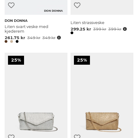
DON DONNA
DON DONNA
Liten strassveske
Liten svart veske med
299.25 kr
399 kr
399 kr
kjederem
261.75 kr
349 kr
349 kr
25%
25%