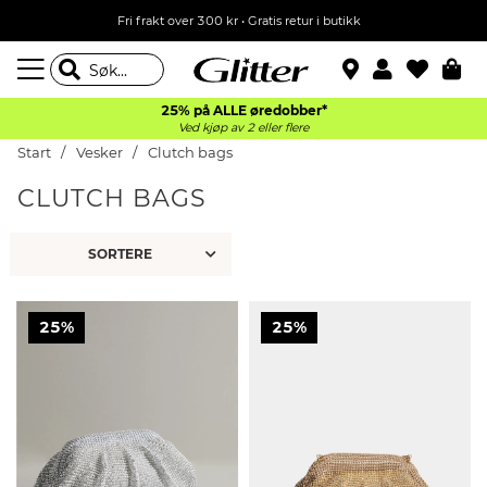
Fri frakt over 300 kr • Gratis retur i butikk
25% på ALLE øredobber*
Ved kjøp av 2 eller flere
Start
Vesker
Clutch bags
CLUTCH BAGS
25%
25%