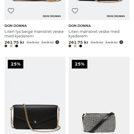
DON DONNA
DON DONNA
DON DONNA
DON DONNA
Liten lys beige mønstret veske
Liten mønstret veske med
med kjederem
kjederem
261.75 kr
349 kr
349 kr
261.75 kr
349 kr
349 kr
25%
25%