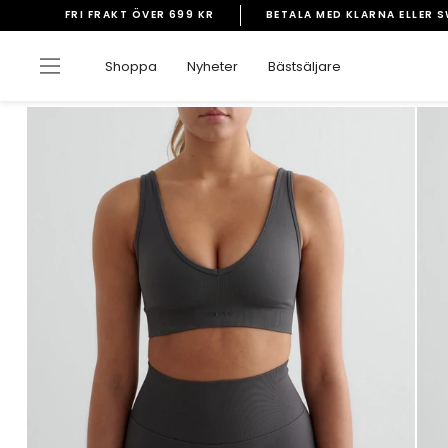
Gå
FRI FRAKT ÖVER 699 KR
BETALA MED KLARNA ELLER 
vidare
Pausa
till
bildspelet
Sidnavigering
Shoppa
Nyheter
Bästsäljare
innehåll