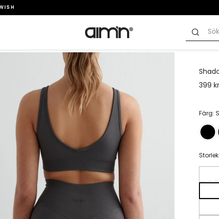
SWISH
Shado
399 k
Färg:
Storlek