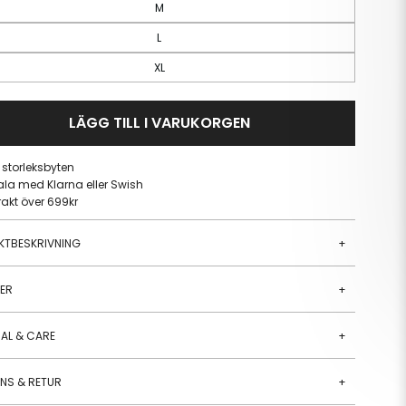
M
L
XL
LÄGG TILL I VARUKORGEN
a storleksbyten
ala med Klarna eller Swish
frakt över 699kr
KTBESKRIVNING
+
JER
+
AL & CARE
+
ANS & RETUR
+