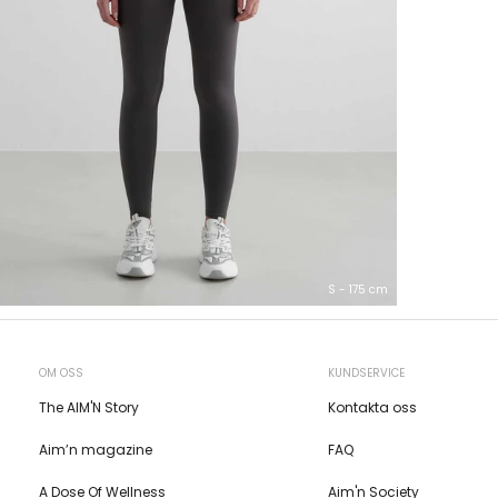
S - 175 cm
OM OSS
KUNDSERVICE
The AIM'N Story
Kontakta oss
Aim’n magazine
FAQ
A Dose Of Wellness
Aim'n Society