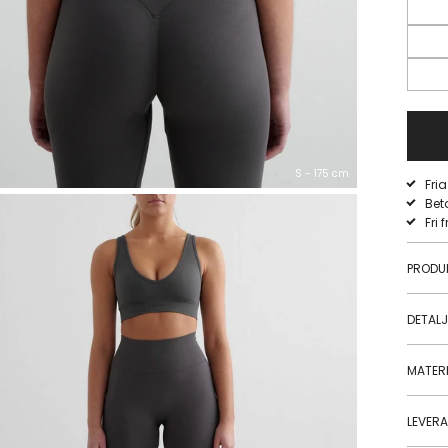
S - 175 cm
Fri
Bet
Fri 
PRODU
DETAL
MATERI
LEVER