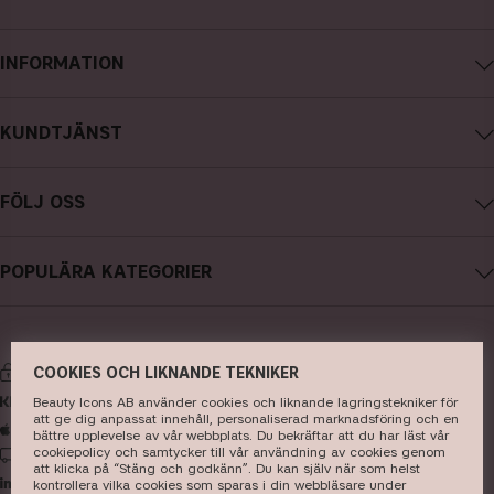
INFORMATION
Om CAIA Cosmetics
KUNDTJÄNST
Karriär
Kontakta oss
Köpevillkor
FÖLJ OSS
Ångra köp
Integritetspolicy
Instagram
Spåra ditt paket
Cookies
POPULÄRA KATEGORIER
Facebook
FAQ - Vanliga frågor och svar
Hållbarhet
nyheter
YouTube
Recensioner
Press
bästsäljare
TikTok
Butik
BETALNING
COOKIES OCH LIKNANDE TEKNIKER
smink
Pinterest
Beauty Icons AB använder cookies och liknande lagringstekniker för
att ge dig anpassat innehåll, personaliserad marknadsföring och en
hudvård
bättre upplevelse av vår webbplats. Du bekräftar att du har läst vår
cookiepolicy och samtycker till vår användning av cookies genom
LEVERANS
hårvård
att klicka på “Stäng och godkänn”. Du kan själv när som helst
kontrollera vilka cookies som sparas i din webbläsare under