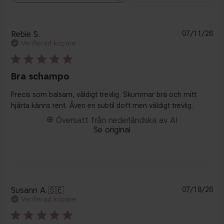
recensioner
Pu
Rebie S.
07/11/26
Verifierad köpare
Bra schampo
Precis som balsam, väldigt trevlig. Skummar bra och mitt
hjärta känns rent. Även en subtil doft men väldigt trevlig.
Översatt från nederländska av AI
Se original
Pu
Susann A.
🇸🇪
07/18/26
Verifierad köpare