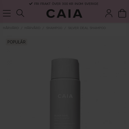
FRI FRAKT ÖVER 300 KR INOM SVERIGE
HÅRVÅRD
HÅRVÅRD
SHAMPOO
SILVER DEAL SHAMPOO
POPULÄR
borstar &
parfym
kits & sets
torrschampo
tillbehör