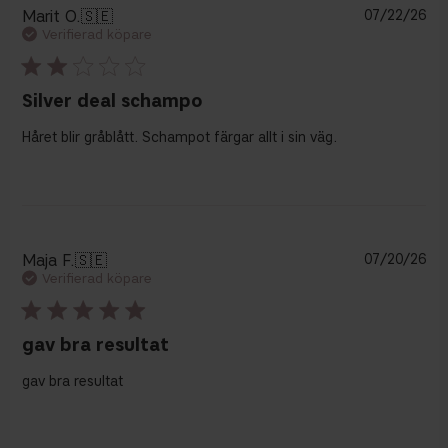
Pu
Marit O.
🇸🇪
07/22/26
Verifierad köpare
Silver deal schampo
Håret blir gråblått. Schampot färgar allt i sin väg.
Pu
Maja F.
🇸🇪
07/20/26
Verifierad köpare
gav bra resultat
gav bra resultat