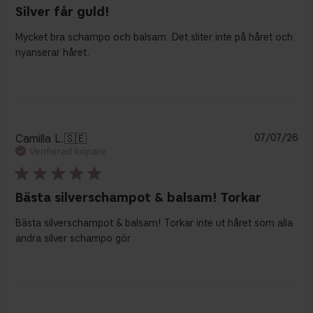
Silver får guld!
Mycket bra schampo och balsam. Det sliter inte på håret och
nyanserar håret.
Pu
Camilla L.
🇸🇪
07/07/26
Verifierad köpare
Bästa silverschampot & balsam! Torkar
Bästa silverschampot & balsam! Torkar inte ut håret som alla
andra silver schampo gör