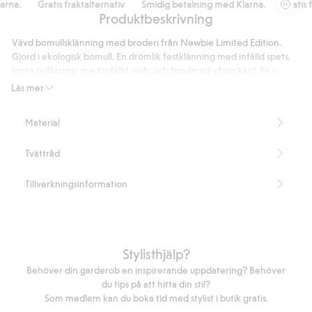
na.
Gratis fraktalternativ
Smidig betalning med Klarna.
Gratis fra
Produktbeskrivning
Vävd bomullsklänning med broderi från Newbie Limited Edition.
Gjord i ekologisk bomull. En drömlik festklänning med infälld spets,
korta puffärmar med infälld resår och broderad vågig kant. En v-
ringad klänning med spetskant, stråveck och brodyr upptill samt
Läs mer
smock i midjan. Baktill finns knytband. Klänningen har vackra
volangdetaljer på nedre kjolen som är något kortare fram än bak. En
Material
perfekt klänning som även går att använda som bröllopsklänning
och finns att matcha med baby och barn.
Tvättråd
Finns endast online.
Innehåller 100% ekologisk bomull.
GOTS-certifierad: C-0041961
Tillverkningsinformation
Artikelnummer
:
322560
Organic cotton- GOTS
Stylisthjälp?
Behöver din garderob en inspirerande uppdatering? Behöver
du tips på att hitta din stil?
Som medlem kan du boka tid med stylist i butik gratis.