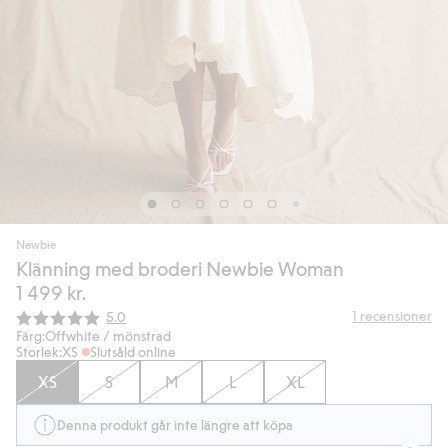
Newbie
Klänning med broderi Newbie Woman
1 499 kr.
Snittbetyg:
1
recensioner
5.0
Färg:
Offwhite / mönstrad
Storlek:
XS
Slutsåld online
XS
S
M
L
XL
Denna produkt går inte längre att köpa