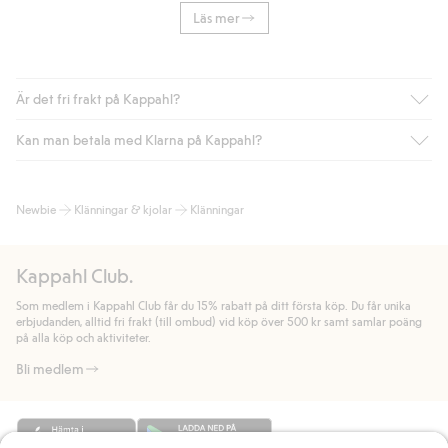
Läs mer
Är det fri frakt på Kappahl?
Kan man betala med Klarna på Kappahl?
Är du medlem i Kappahl Club har du alltid gratis frakt till butik
eller om du handlar för över 500kr med leverans till ombud
eller paketbox (gäller ej hemleverans). Frakten tas bort per
Ja, i samarbete med Klarna erbjuder vi smidig betalning med
Newbie
Klänningar & kjolar
Klänningar
automatik efter du loggat in och identifierats som medlem.
bland annat faktura och swish men även andra betalningssätt.
Genom att lämna information i kassan godkänner du Klarnas
Annars kostar frakten 39kr för ombudsleverans eller paketskåp
villkor. Genom att klicka på "Slutför köp" godkänner du Kappahls
(Instabox) och 59kr vid hemleverans oavsett hur mycket du
Kappahl Club.
allmänna villkor.
Läs mer om Klarnas betalningsvillkor
(extern
handlar för.
länk).
Som medlem i Kappahl Club får du 15% rabatt på ditt första köp. Du får unika
Läs mer
Läs mer
erbjudanden, alltid fri frakt (till ombud) vid köp över 500 kr samt samlar poäng
på alla köp och aktiviteter.
Bli medlem