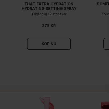
THAT EXTRA HYDRATION
DOME
HYDRATING SETTING SPRAY
Tillgänglig i 2 storlekar
Fou
275 KR
KÖP NU