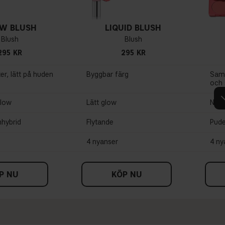
W BLUSH
LIQUID BLUSH
Blush
Blush
295 KR
295 KR
ter, lätt på huden
Byggbar färg
Samm
och 
glow
Lätt glow
Natu
hybrid
Flytande
Pude
4 nyanser
4 ny
P NU
KÖP NU