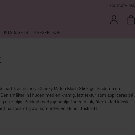
KONTAKTA OSS
KITS & SETS
PRESENTKORT
K
medelbart fräsch look. Cheeky Match Blush Stick ger kinderna en
p. Den smälter in i huden med en krämig, lätt textur som appliceras på
g eller oljig. Berikad med jojobaolja för en mjuk, återfuktad känsla
ett hälsosamt glow, som efter en stund i frisk luft.