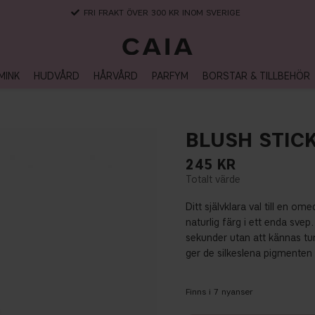
FRI FRAKT ÖVER 300 KR INOM SVERIGE
MINK
HUDVÅRD
HÅRVÅRD
PARFYM
BORSTAR & TILLBEHÖR
BLUSH STIC
245
KR
Ditt självklara val till en o
naturlig färg i ett enda sve
sekunder utan att kännas tun
ger de silkeslena pigmenten 
Finns i
7
nyanser