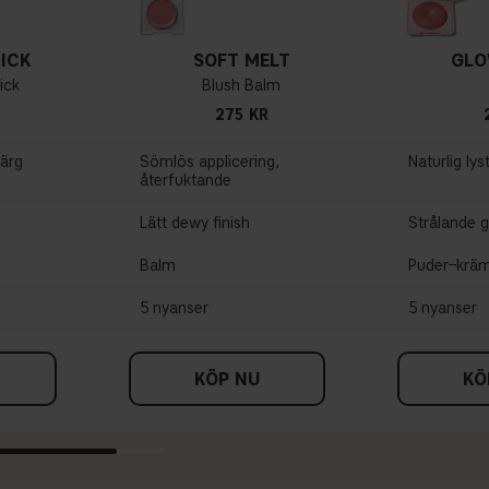
ICK
SOFT MELT
GLO
ick
Blush Balm
275 KR
färg
Sömlös applicering,
Naturlig lys
återfuktande
Lätt dewy finish
Strålande 
Balm
Puder–kräm
5 nyanser
5 nyanser
KÖP NU
KÖ