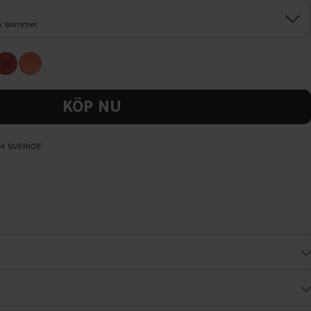
h skimmer
KÖP NU
OM SVERIGE