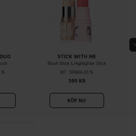
Hur vet jag vilken underton jag har?
r har du troligtvis en kall underton, om venerna går mer åt det gröna
nderton. Är färgen inte tydlig åt något håll har du troligtvis en neutral
nderton bör du använda en foundation som lutar åt en rosa nyans,
 DUO
STICK WITH ME
 gulare foundation passar till en varm underton.
rush
Blush Stick & Highlighter Stick
 %
KIT
20 %
Tips!
390 KR
g och håll upp bredvid ditt ansikte i dagsljus. Om din hud går åt rosa
d en varm underton lutar din hudton mer åt gult. Har du svårt att se
ar åt något håll så har du troligtvis en neutral underton.
KÖP NU