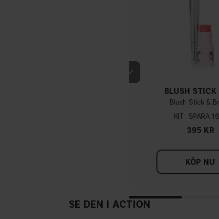
Om du har blå/mörklila vene
hållet lutar du åt en varm u
underton. Med en kall u
BLUSH STICK
medan en
Blush Stick & B
KIT
16
395 KR
Ta fram ett vitt klädesplag
har du en kall underton, me
om din hud lut
KÖP NU
SE DEN I ACTION