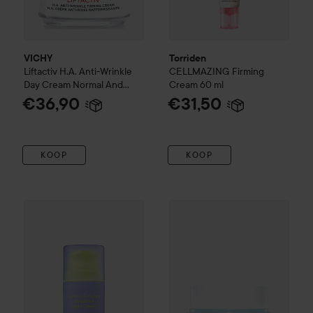
VICHY
Torriden
Liftactiv
H.A. Anti-Wrinkle
CELLMAZING
Firming
Day Cream Normal And
Cream
60 ml
Combination Skin
50 ml
€36,90
€31,50
KOOP
KOOP
By Wishtrend
Vitamin A-mazing Bakuchiol Night Cream
Torriden
DIVE IN
Low Molecula
30 m