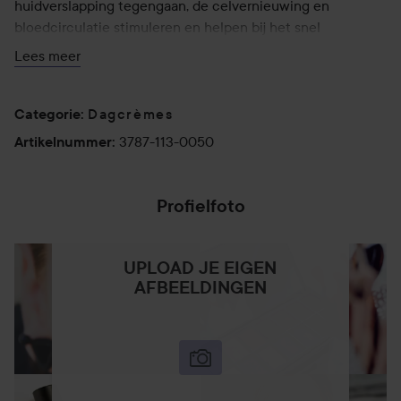
huidverslapping tegengaan, de celvernieuwing en
bloedcirculatie stimuleren en helpen bij het snel
herstellen van huidschade. Kamille en calendula zijn
Lees meer
toegevoegd voor hun rustgevende en zuiverende werking,
en ze helpen ook bij het verminderen van
overgevoeligheid. Voor een boost in hydratatie en
Dagcrèmes
Categorie
:
elasticiteit bevat de crème tamarindezaadextract en
3787-113-0050
Artikelnummer
:
sandelhout, bekend om hun antiseptische eigenschappen.
50 ml
Profielfoto
UPLOAD JE EIGEN
AFBEELDINGEN