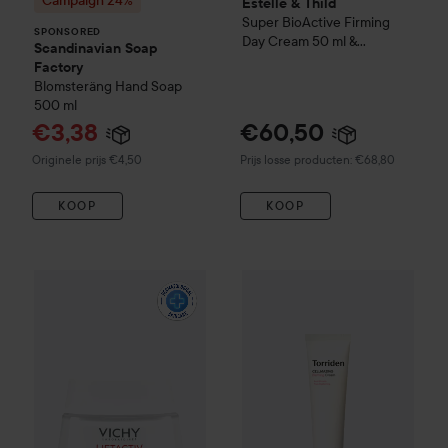
Campaign 24%
Estelle & Thild
Super BioActive
Firming
SPONSORED
Day Cream 50 ml &
Scandinavian Soap
Recovery Night Cream 50
Factory
ml
Blomsteräng
Hand Soap
500 ml
Aanbiedingsprijs
€3,38
€60,50
Normale prijs €4,50
Originele prijs €4,50
Prijs losse producten: €68,80
KOOP
KOOP
VICHY
Liftactiv
H.A. Anti-Wrinkle Day Cream Normal And Co
Torriden
CELLMAZING
Firmin