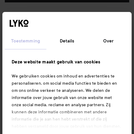
Klantenservice
Informatie
Toestemming
Details
Over
Ook interessant
Deze website maakt gebruik van cookies
We gebruiken cookies om inhoud en advertenties te
Download hier onze app
personaliseren, om social media functies te bieden en
om ons online verkeer te analyseren. We delen de
informatie over jouw gebruik van onze website met
onze social media, reclame en analyse partners. Zij
kunnen deze informatie combineren met andere
informatie die je aan hen hebt verstrekt of die zij
hebben verzameld door jouw gebruik van hun diensten.
Je keurt ons gebruik van cookies goed door onze