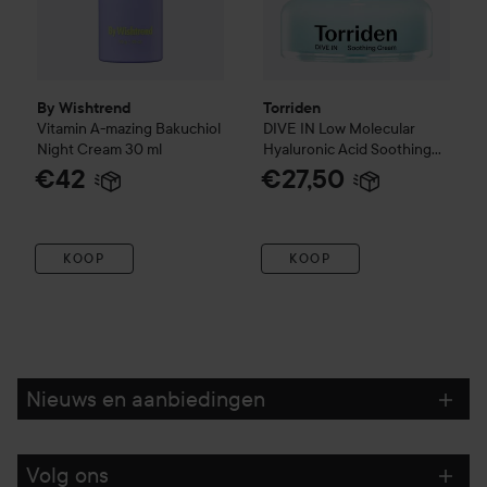
By Wishtrend
Torriden
Vitamin A-mazing Bakuchiol
DIVE IN
Low Molecular
Night Cream
30 ml
Hyaluronic Acid Soothing
Cream
100 ml
€42
€27,50
KOOP
KOOP
Nieuws en aanbiedingen
Volg ons