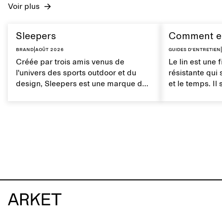
Voir plus
Sleepers
Comment ent
Brand
|
août 2026
Guides d'entretien
|
Créée par trois amis venus de
Le lin est une 
l'univers des sports outdoor et du
résistante qui 
design, Sleepers est une marque de
et le temps. Il
chaussures norvégienne inspirée par
respirant à la
les mouvements du quotidien et une
entretien du l
vie entre ville et mer. La marque
ses propriétés 
propose une alternative aux tongs
entièrement synthétiques, avec des
créations caractérisées par des
lignes épurées et minimalistes, un
confort optimal et une grande facilité
d'utilisation dans différents
contextes.