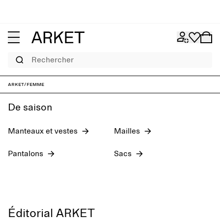
Rechercher
Nouveautés
Chaussures
Jeans
Hauts
ARKET
/
Femme
De saison
Manteaux et vestes
Mailles
Pantalons
Sacs
Éditorial ARKET