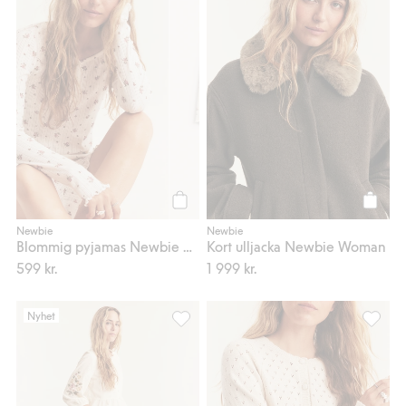
Köp
Köp
Newbie
Newbie
Blommig pyjamas Newbie Woman
Kort ulljacka Newbie Woman
599 kr.
1 999 kr.
Nyhet
Broderad peplumblus Newbie Woman, Lä
Kofta m