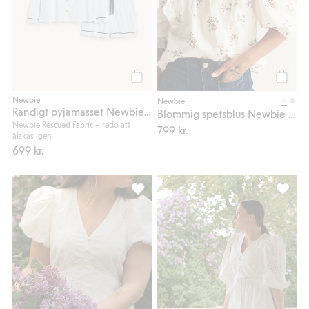
Köp
Köp
Newbie
Newbie
Randigt pyjamasset Newbie Woman
Blommig spetsblus Newbie Woman
Newbie Rescued Fabric – redo att
799 kr.
älskas igen
699 kr.
Klänning med brodyr Newbie Woman, Lä
Brodera