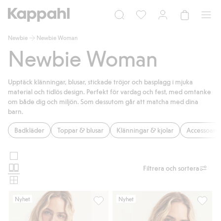
Newbie
Newbie Woman
Newbie Woman
Upptäck klänningar, blusar, stickade tröjor och basplagg i mjuka
material och tidlös design. Perfekt för vardag och fest, med omtanke
om både dig och miljön. Som dessutom går att matcha med dina
barn.
Badkläder
Toppar & blusar
Klänningar & kjolar
Accessoare
Stora
Välj
bilder
Normala
Filtrera och sortera
produktkortslayout
bilder
Små
bilder
Nyhet
Nyhet
Blommig pyjamas Newbie Woman, Lägg t
Kort ul