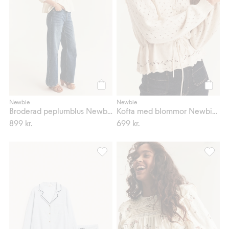
Köp
Köp
Newbie
Newbie
Broderad peplumblus Newbie Woman
Kofta med blommor Newbie Woman
899 kr.
699 kr.
Randigt pyjamasset Newbie Woman, Lägg
Blommig