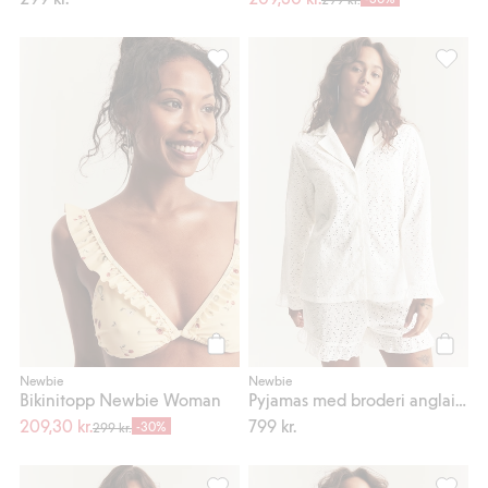
Bikinitopp Newbie Woman, Lägg till i 
Pyjamas
Köp
Köp
Newbie
Newbie
Bikinitopp Newbie Woman
Pyjamas med broderi anglaise Newbie Woman
209,30 kr.
799 kr.
-30%
299 kr.