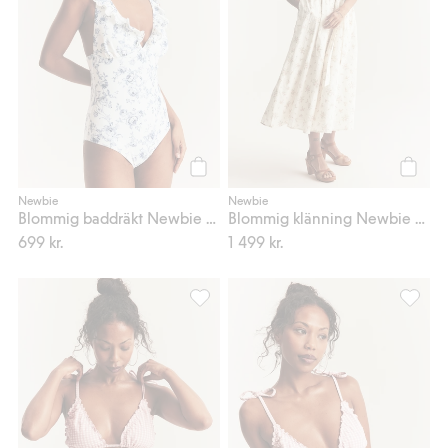
Köp
Köp
Newbie
Newbie
Blommig baddräkt Newbie Woman
Blommig klänning Newbie Woman
699 kr.
1 499 kr.
Rutig bikinitrosa Newbie Woman, Lägg t
Trekant