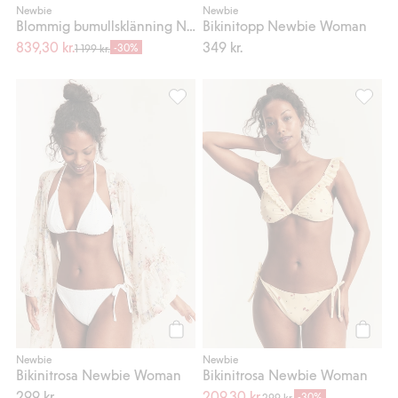
Newbie
Newbie
Blommig bumullsklänning Newbie Woman
Bikinitopp Newbie Woman
839,30 kr.
349 kr.
-30%
1 199 kr.
Bikinitrosa Newbie Woman, Lägg till i 
Bikinit
Köp
Köp
Newbie
Newbie
Bikinitrosa Newbie Woman
Bikinitrosa Newbie Woman
299 kr.
209,30 kr.
-30%
299 kr.