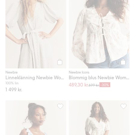
Köp
Köp
Newbie
Newbie Icons
Linneklänning Newbie Woman
Blommig blus Newbie Woman
100% lin
489,30 kr.
-30%
699 kr.
1 499 kr.
Blommig baddräkt Newbie Woman, Lägg 
Blommig