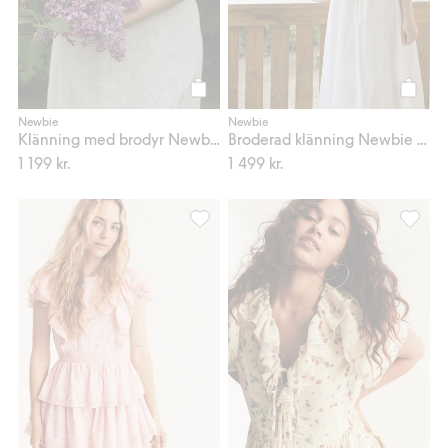
Köp
Köp
Newbie
Newbie
Klänning med brodyr Newbie Woman
Broderad klänning Newbie Woman
1 199 kr.
1 499 kr.
Småblommig klänning Newbie Woman, L
Klännin