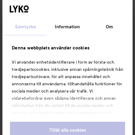
Samtycke
Information
Om
Denna webbplats använder cookies
HICKAP
HICKAP
Fire Eyes Cream Shadow
Glass Kiss Lip Tint
Petal
Intergalactic
Pinch
Vi använder enhetsidentifierare i form av första-och
199 kr
199 kr
tredjepartscookies, inklusive annan spårningsteknik från
tredjepartsutövare, för att anpassa innehållet och
annonserna till användarna, tillhandahålla funktioner för
KÖP
KÖP
sociala medier och analysera vår trafik. Vi
vidarebefordrar även sådana identifierare och annan
information från din enhet till de sociala medier och
HICKAP
Limelight Body Glow
150 ml
HICKAP
The Wonder Stick Blu
329 kr
annons- och analysföretag som vi samarbetar med.
Dessa kan i sin tur kombinera informationen med annan
information som du har tillhandahållit eller som de har
Tillåt alla cookies
samlat in när du har använt deras tjänster. Du godkänner