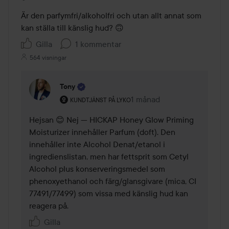
Är den parfymfri/alkoholfri och utan allt annat som 
kan ställa till känslig hud? 🙃
Gilla
1 kommentar
564 visningar
Tony
Användarens roll: Kundtjänst på Lyko.
1 månad
Kommentaren lades 1 måna
KUNDTJÄNST PÅ LYKO
Hejsan 😊 Nej — HICKAP Honey Glow Priming 
Moisturizer innehåller Parfum (doft). Den 
innehåller inte Alcohol Denat/etanol i 
ingredienslistan, men har fettsprit som Cetyl 
Alcohol plus konserveringsmedel som 
phenoxyethanol och färg/glansgivare (mica, CI 
77491/77499) som vissa med känslig hud kan 
reagera på.
Gilla