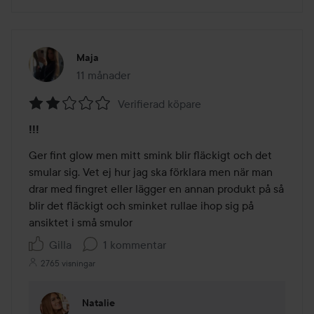
Maja
11 månader
Inlägget skapades 11 månader
Verifierad köpare
Betyg:
!!!
2
av
Ger fint glow men mitt smink blir fläckigt och det 
5
smular sig. Vet ej hur jag ska förklara men när man 
drar med fingret eller lägger en annan produkt på så 
blir det fläckigt och sminket rullae ihop sig på 
ansiktet i små smulor 
Gilla
1 kommentar
2765 visningar
Natalie