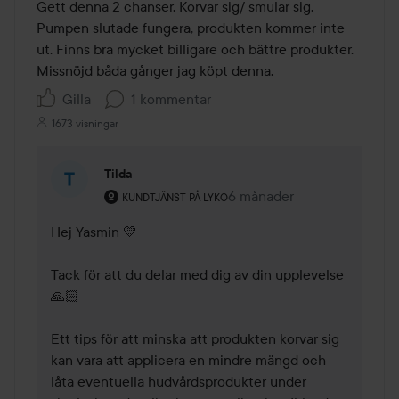
av
Gett denna 2 chanser. Korvar sig/ smular sig. 

5
Pumpen slutade fungera, produkten kommer inte 
ut. Finns bra mycket billigare och bättre produkter. 
Missnöjd båda gånger jag köpt denna. 
Gilla
1 kommentar
1673 visningar
Tilda
Användarens roll: Kundtjänst på Lyko.
6 månader
Kommentaren lades 6 mån
KUNDTJÄNST PÅ LYKO
Hej Yasmin 💛

Tack för att du delar med dig av din upplevelse 
🙏🏻

Ett tips för att minska att produkten korvar sig 
kan vara att applicera en mindre mängd och 
låta eventuella hudvårdsprodukter under 