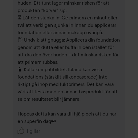
huden. Ett tunt lager minskar risken för att 
produkten "korvar" sig.

⏳ Låt den sjunka in: Ge primern en minut eller 
två att verkligen sjunka in innan du applicerar 
foundation eller annan makeup ovanpå.

🖐️ Undvik att gnugga: Applicera din foundation 
genom att dutta eller buffa in den istället för 
att dra den över huden – det minskar risken för 
att primern rubbas.

🧴 Kolla kompatibilitet: Ibland kan vissa 
foundations (särskilt silikonbaserade) inte 
riktigt gå ihop med fuktprimers. Det kan vara 
värt att testa med en annan basprodukt för att 
se om resultatet blir jämnare.

Hoppas detta kan vara till hjälp och att du har 
en superfin dag🌞
1 gillar