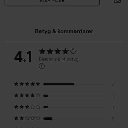
VISA FLER
Betyg & kommentarer
Betyg:
4.1
Baserat på 14 betyg
i
4.1
Baserat
på
7
1
14
1
betyg
2