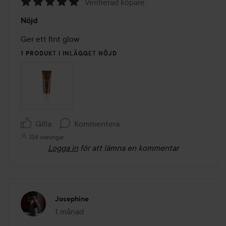
Verifierad köpare
Betyg:
Nöjd
5
av
Ger ett fint glow
5
1 PRODUKT I INLÄGGET NÖJD
Gilla
Kommentera
134 visningar
Logga in
för att lämna en kommentar
Josephine
1 månad
Inlägget skapades 1 månad