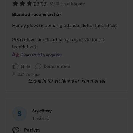
Verifierad köpare
Betyg:
Blandad recension här
3
av
Honey glow: underbar, glödande, doftar fantastiskt

5
Pearl glow: får mig att se rynkig ut vid första 
leendet wtf
Översatt från engelska
Gilla
Kommentera
1224 visningar
Logga in
för att lämna en kommentar
StyleStory
1 månad
Inlägget skapades 1 månad
Parfym