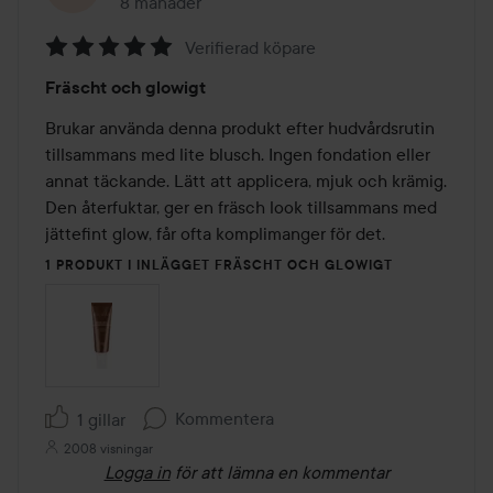
8 månader
Inlägget skapades 8 månader
Verifierad köpare
Betyg:
Fräscht och glowigt
5
av
Brukar använda denna produkt efter hudvårdsrutin 
5
tillsammans med lite blusch. Ingen fondation eller 
annat täckande. Lätt att applicera, mjuk och krämig. 
Den återfuktar, ger en fräsch look tillsammans med 
jättefint glow, får ofta komplimanger för det.
1 PRODUKT I INLÄGGET FRÄSCHT OCH GLOWIGT
Kommentera
1 gillar
2008 visningar
Logga in
för att lämna en kommentar