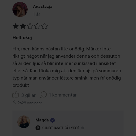
Anastazja
1 år
Inlägget skapades 1 år
Betyg:
Helt okej
2
av
Fin, men känns nästan lite onödig. Märker inte 
5
riktigt något när jag använder denna och dessuton 
så är den ljus så blir inte mer sunkissed i ansiktet 
eller så. Kan tänka mig att den är najs på sommaren 
typ när man använder lättare smink, men frf onödig 
produkt
1 kommentar
3 gillar
9629 visningar
Magda
Användarens roll: Kundtjänst på Lyko.
1 år
Kommentaren lades 1 år
KUNDTJÄNST PÅ LYKO