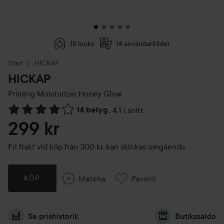
18 looks
14 användarbilder
Start
HICKAP
HICKAP
Priming Moisturizer
Honey Glow
14 betyg
,
4.1 i snitt
Hoppa till Betyg & kommentarer
299 kr
Fri frakt vid köp från 300 kr, kan skickas omgående
Matcha
Favorit
KÖP
Se prishistorik
Butikssaldo