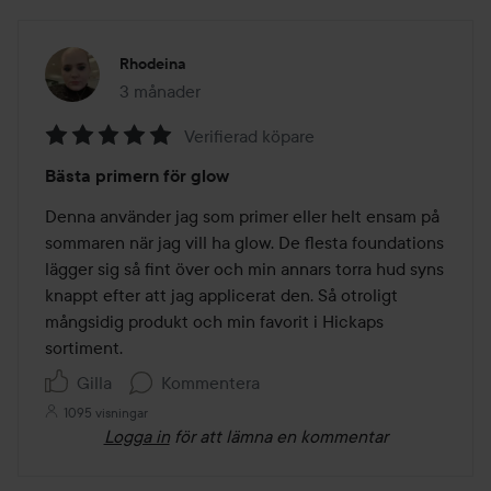
Rhodeina
3 månader
Inlägget skapades 3 månader
Verifierad köpare
Betyg:
Bästa primern för glow
5
av
Denna använder jag som primer eller helt ensam på 
5
sommaren när jag vill ha glow. De flesta foundations 
lägger sig så fint över och min annars torra hud syns 
knappt efter att jag applicerat den. Så otroligt 
mångsidig produkt och min favorit i Hickaps 
sortiment. 
Gilla
Kommentera
1095 visningar
Logga in
för att lämna en kommentar