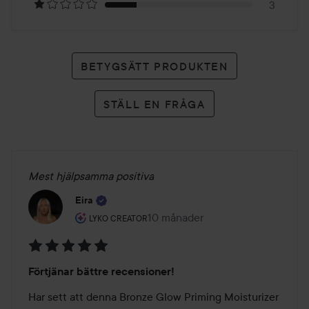
3
BETYGSÄTT PRODUKTEN
STÄLL EN FRÅGA
Mest hjälpsamma positiva
Eira
Användarens roll: Lyko Creator.
10 månader
Inlägget skapades 10 månader
LYKO CREATOR
Betyg:
Förtjänar bättre recensioner!
5
av
Har sett att denna Bronze Glow Priming Moisturizer 