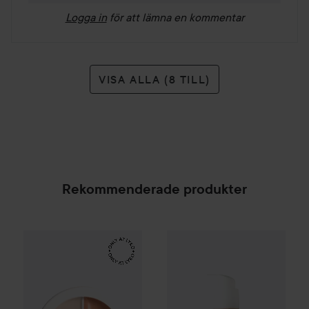
Logga in
för att lämna en kommentar
VISA ALLA (8 TILL)
Rekommenderade produkter
Make Up Store
Cover All Mix
HICKAP
The Original
Honey Glow Serum
30
179 kr
SPONSRAD