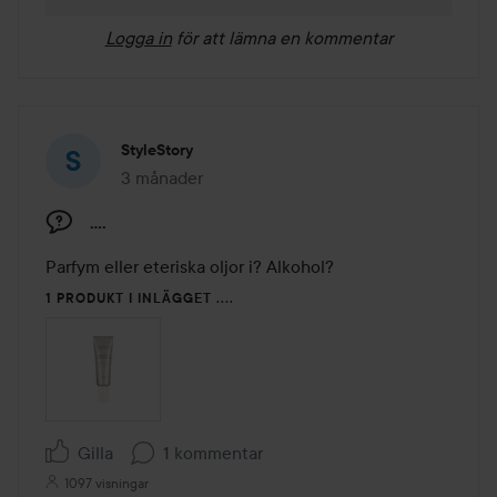
Logga in
för att lämna en kommentar
StyleStory
3 månader
Inlägget skapades 3 månader
....
Parfym eller eteriska oljor i? Alkohol?
1 PRODUKT I INLÄGGET ....
Gilla
1 kommentar
1097 visningar