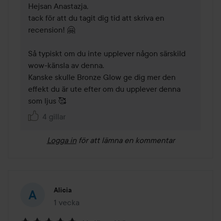
Hejsan Anastazja,

tack för att du tagit dig tid att skriva en 
recension! 🤗  

Så typiskt om du inte upplever någon särskild 
wow-känsla av denna. 

Kanske skulle Bronze Glow ge dig mer den 
effekt du är ute efter om du upplever denna 
som ljus 🥰   
4 gillar
Logga in
för att lämna en kommentar
Alicia
1 vecka
Inlägget skapades 1 vecka