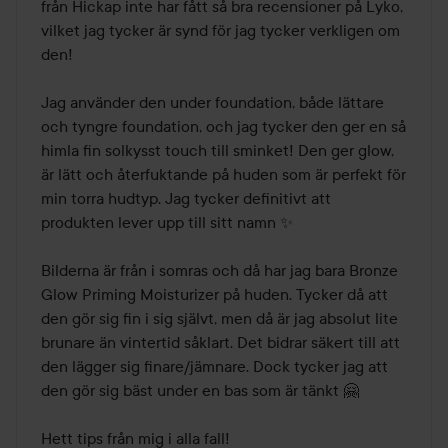
5
från Hickap inte har fått så bra recensioner på Lyko, 
vilket jag tycker är synd för jag tycker verkligen om 
den!

Jag använder den under foundation, både lättare 
och tyngre foundation, och jag tycker den ger en så 
himla fin solkysst touch till sminket! Den ger glow, 
är lätt och återfuktande på huden som är perfekt för 
min torra hudtyp. Jag tycker definitivt att 
produkten lever upp till sitt namn ✨

Bilderna är från i somras och då har jag bara Bronze 
Glow Priming Moisturizer på huden. Tycker då att 
den gör sig fin i sig självt, men då är jag absolut lite 
brunare än vintertid såklart. Det bidrar säkert till att 
den lägger sig finare/jämnare. Dock tycker jag att 
den gör sig bäst under en bas som är tänkt 🤗 

Hett tips från mig i alla fall!