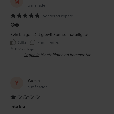
5 månader
Inlägget skapades 5 månader
Verifierad köpare
Betyg:
😍😍
5
av
Svin bra ger sånt glow!! Som ser naturligr ut
5
Gilla
Kommentera
1430 visningar
Logga in
för att lämna en kommentar
Yasmin
6 månader
Inlägget skapades 6 månader
Betyg:
Inte bra
1