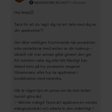
Användarens roll: Medarbetare på Lyko.
11 månader
Kommentaren lades 11 må
MEDARBETARE PÅ LYKO
Hej Maja😊

Tack för att du tagit dig tid att dela med dig av 
din upplevelse🤍

Det låter verkligen frustrerande när produkten 
inte samarbetar med resten av din makeup – 
särskilt när man annars gillar glowet den ger. 
Att sminket rullar sig eller blir fläckigt kan 
ibland bero på hur produkter reagerar 
tillsammans, eller hur de appliceras i 
kombination med varandra.

Här är några tips att prova om du inte redan 
hunnit göra det:

✨ Mindre mängd: Testa att applicera en mindre 
mängd produkt och arbeta in den ordentligt i 