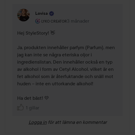
Lovisa
Användarens roll: Lyko Creator.
3 månader
Kommentaren lades 3 månader
LYKO CREATOR
Hej StyleStory! 👋

Ja, produkten innehåller parfym (Parfum), men 
jag kan inte se några eteriska oljor i 
ingredienslistan. Den innehåller också en typ 
av alkohol i form av Cetyl Alcohol, vilket är en 
fet alkohol som är återfuktande och snäll mot 
huden – inte en uttorkande alkohol!

Ha det bäst! 💛
1 gillar
Logga in
för att lämna en kommentar