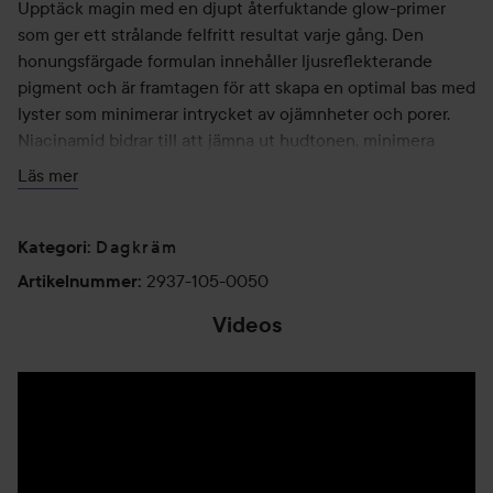
Upptäck magin med en djupt återfuktande glow-primer
som ger ett strålande felfritt resultat varje gång. Den
honungsfärgade formulan innehåller ljusreflekterande
pigment och är framtagen för att skapa en optimal bas med
lyster som minimerar intrycket av ojämnheter och porer.
Niacinamid bidrar till att jämna ut hudtonen, minimera
rodnad, reducera fina linjer och stärka hudbarriären.
Läs mer
Jojobaestrar ger intensiv fukt utan att täppa till porerna.
Genom att efterlikna hudens naturliga oljor ger estrarna
balanserad återfuktning utan att bidra till en fet eller oljig
Dagkräm
Kategori
:
känsla. Naturliga polysackarider bildar en skyddande film
2937-105-0050
Artikelnummer
:
på huden som låser in fukt och skyddar mot yttre
Videos
påfrestningar samtidigt som de lugnar huden för komfort
hela dagen. Honey Glow Priming Moisturizer ger en jämn
bas med ett naturligt glow så att din hud kan stråla som
aldrig förr. Passar alla hudtyper, särskilt lysterfattig hy.
Användning:
Applicera Honey Glow Priming Moisturizer på din hud som