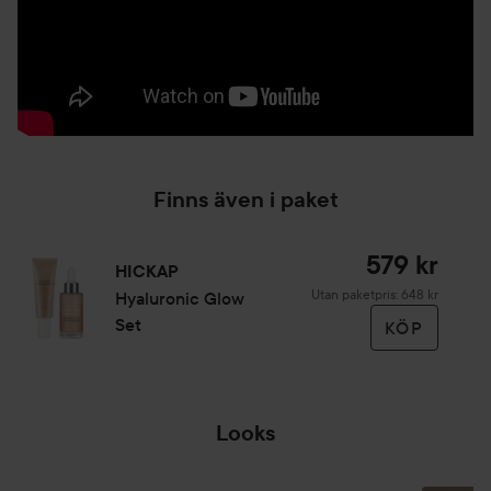
sista steget i din hudvårdsrutin, efter att du applicerat
serum och dagkräm, för att skapa en naturlig bas med glow
utan foundation. Om du applicerar produkten under din
foundation ger den en perfekt bas och en mer långvarig
makeup. Tips! Testa även att blanda Honey Glow Priming
Moisturizer med din foundation för en glowig look!
50 ml
Finns även i paket
579 kr
HICKAP
Utan paketpris: 648 kr
Hyaluronic Glow
Set
KÖP
Looks