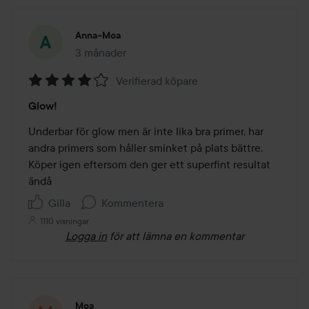
Anna-Moa
3 månader
Inlägget skapades 3 månader
Verifierad köpare
Betyg:
Glow!
4
av
Underbar för glow men är inte lika bra primer, har 
5
andra primers som håller sminket på plats bättre. 
Köper igen eftersom den ger ett superfint resultat 
ändå
Gilla
Kommentera
1110 visningar
Logga in
för att lämna en kommentar
Moa