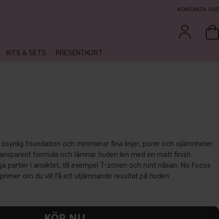
KONTAKTA OSS
KITS & SETS
PRESENTKORT
osynlig foundation och minimerar fina linjer, porer och ojämnheter.
transparent formula och lämnar huden len med en matt finish.
iga partier i ansiktet, till exempel T-zonen och runt näsan. No Focus
primer om du vill få ett utjämnande resultat på huden.
KÖP NU