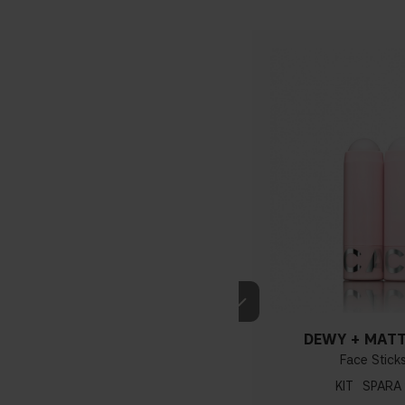
4 g / 0.14 oz
RASPBERRY SEED OIL
DEWY + MATT
Face Sticks
KIT