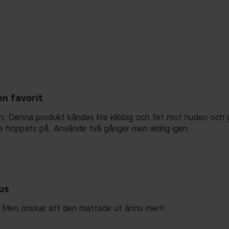
en favorit
en. Denna produkt kändes lite klibbig och fet mot huden och g
ade hoppats på. Använde två gånger men aldrig igen.
us
! Men önskar att den mattade ut ännu mer!!