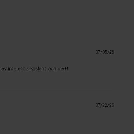
Publicer
07/05/26
av inte ett silkeslent och matt
Publicer
07/22/26