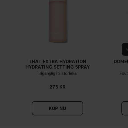
THAT EXTRA HYDRATION
DOME
HYDRATING SETTING SPRAY
Tillgänglig i 2 storlekar
Fou
275 KR
KÖP NU