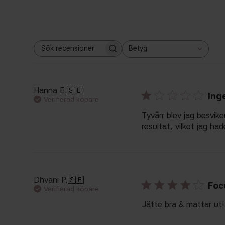
Betyg
Sök
Alla betyg
recensioner
Hanna E.
🇸🇪
Ing
Verifierad köpare
Tyvärr blev jag besvik
resultat, vilket jag h
Dhvani P.
🇸🇪
Foc
Verifierad köpare
Jätte bra & mattar ut