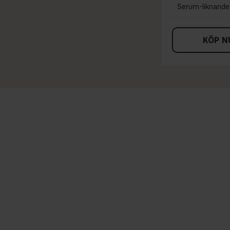
Serum-liknande
KÖP N