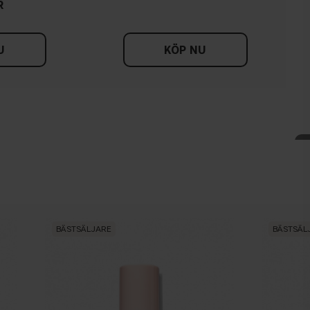
R
U
KÖP NU
BÄSTSÄLJARE
BÄSTSÄL