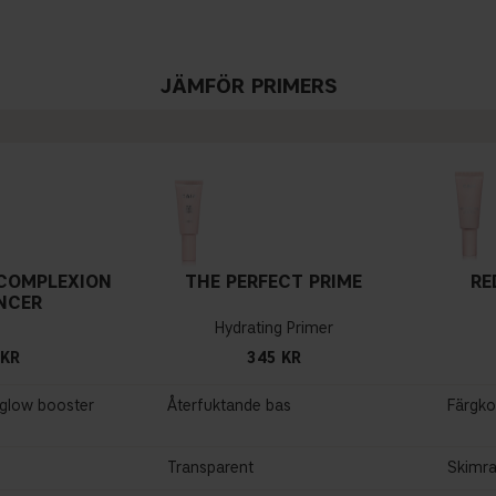
JÄMFÖR PRIMERS
COMPLEXION
THE PERFECT PRIME
RE
NCER
Hydrating Primer
 KR
345 KR
l glow booster
Återfuktande bas
Färgko
Transparent
Skimr