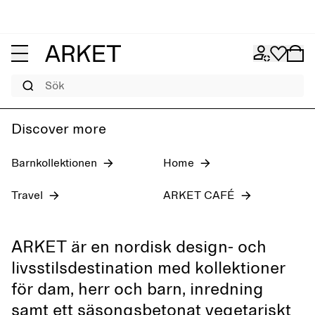
Jeans för dam
Pre-fall 2026
Herr
Sök
Discover more
Barnkollektionen
Home
Travel
ARKET CAFÉ
ARKET är en nordisk design- och
livsstilsdestination med kollektioner
för dam, herr och barn, inredning
samt ett säsongsbetonat vegetariskt