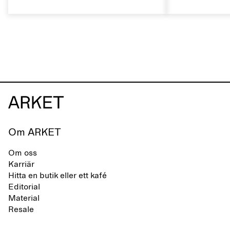
skomärke som präglas av en aktiv
rätt sätt kan 
vardag och ett liv som växlar mellan
naturliga egen
stad och hav. Märket erbjuder ett
livslängden.
alternativ till helsyntetiska flip-flops,
definierade av rena, minimalistiska
linjer, komfort och lätthet.
Om ARKET
Om oss
Karriär
Hitta en butik eller ett kafé
Editorial
Material
Resale