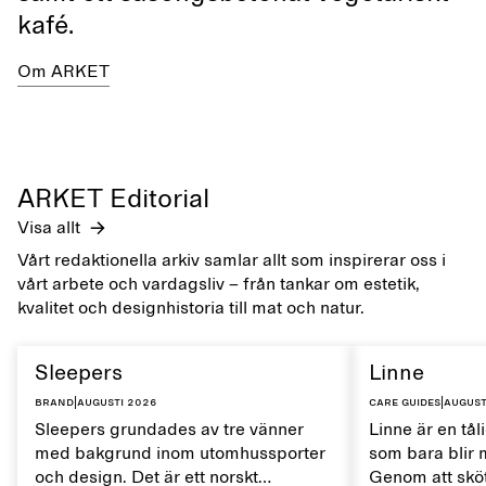
kafé.
Om ARKET
ARKET Editorial
Visa allt
Vårt redaktionella arkiv samlar allt som inspirerar oss i
vårt arbete och vardagsliv – från tankar om estetik,
kvalitet och designhistoria till mat och natur.
Sleepers
Linne
Brand
|
augusti 2026
Care guides
|
august
Sleepers grundades av tre vänner
Linne är en tål
med bakgrund inom utomhussporter
som bara blir 
och design. Det är ett norskt
Genom att sköt