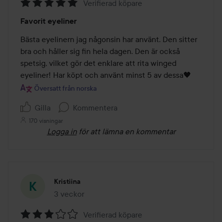
Verifierad köpare
Betyg:
Favorit eyeliner
5
av
Bästa eyelinern jag någonsin har använt. Den sitter 
5
bra och håller sig fin hela dagen. Den är också 
spetsig, vilket gör det enklare att rita winged 
eyeliner! Har köpt och använt minst 5 av dessa🖤
Översatt från norska
Gilla
Kommentera
170 visningar
Logga in
för att lämna en kommentar
Kristiina
3 veckor
Inlägget skapades 3 veckor
Verifierad köpare