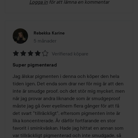
Logga in
för att lämna en kommentar
Rebekka Karine
5 månader
Inlägget skapades 5 månader
Verifierad köpare
Betyg:
Super pigmenterad
4
av
Jag älskar pigmenten i denna och köper den hela 
5
tiden igen. Det enda som drar ner för mig är att den 
inte är smudge proof, och det stör mig mycket, men 
när jag provar andra liknande som är smudgeproof 
måste jag gå över eyelinern flera gånger för att få 
det svart "tillräckligt", eftersom pigmenten inte är 
lika koncentrerade. Är därför fortfarande en stor 
favorit i sminkväskan. Hade jag hittat en annan som 
var tillräckligt pigmenterad och inte smudgade, så 