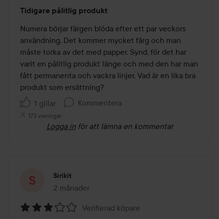
Betyg:
Tidigare pålitlig produkt
3
av
Numera börjar färgen blöda efter ett par veckors 
5
användning. Det kommer mycket färg och man 
måste torka av det med papper. Synd, för det har 
varit en pålitlig produkt länge och med den har man 
fått permanenta och vackra linjer. Vad är en lika bra 
produkt som ersättning?
Kommentera
1 gillar
173 visningar
Logga in
för att lämna en kommentar
Sirikit
2 månader
Inlägget skapades 2 månader
Verifierad köpare
Betyg: