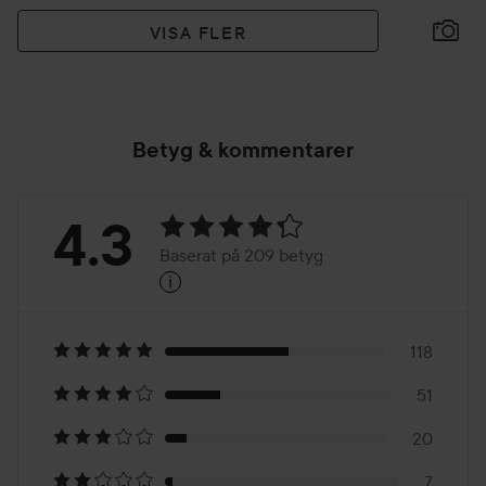
VISA FLER
Betyg & kommentarer
Betyg:
4.3
Baserat på 209 betyg
i
4.3
Baserat
på
118
51
209
20
7