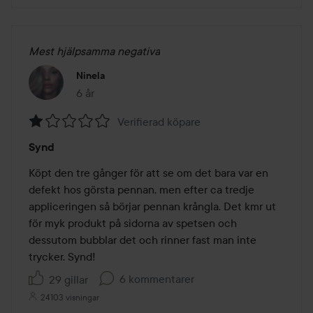
Mest hjälpsamma negativa
Ninela
6 år
Inlägget skapades 6 år
Verifierad köpare
Betyg:
Synd
1
av
Köpt den tre gånger för att se om det bara var en 
5
defekt hos görsta pennan, men efter ca tredje 
appliceringen så börjar pennan krångla. Det kmr ut 
för myk produkt på sidorna av spetsen och 
dessutom bubblar det och rinner fast man inte 
trycker. Synd! 
6 kommentarer
29 gillar
24103 visningar