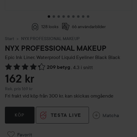
128 looks
66 användarbilder
Start
NYX PROFESSIONAL MAKEUP
NYX PROFESSIONAL MAKEUP
Epic Ink Liner, Waterproof Liquid Eyeliner Black
Black
209 betyg
,
4.3 i snitt
Hoppa till Betyg & kommentarer
162 kr
Rekommenderat pris 169 kr
Rek. pris 169 kr
Fri frakt vid köp från 300 kr, kan skickas omgående
TESTA LIVE
Matcha
KÖP
Favorit