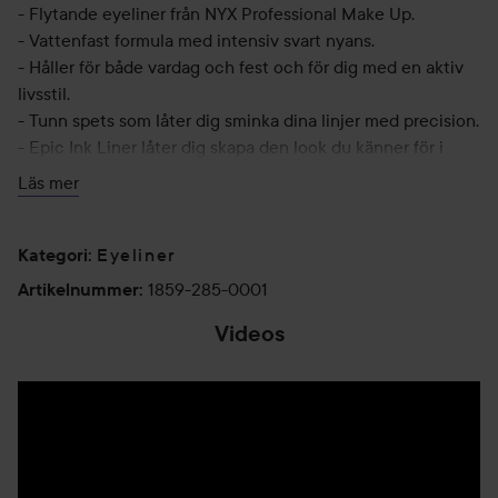
- Flytande eyeliner från NYX Professional Make Up.
- Vattenfast formula med intensiv svart nyans.
- Håller för både vardag och fest och för dig med en aktiv
livsstil.
- Tunn spets som låter dig sminka dina linjer med precision.
- Epic Ink Liner låter dig skapa den look du känner för i
stunden.
Läs mer
Användning:
Eyeliner
Kontrollera tjockleken på strecket genom att trycka
Kategori
:
försiktigt med pennan.
1859-285-0001
Artikelnummer
:
1 ml
Videos