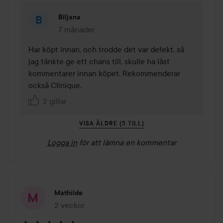
Biljana
7 månader
Kommentaren lades 7 månader
Har köpt innan, och trodde det var defekt, så 
jag tänkte ge ett chans till, skulle ha läst 
kommentarer innan köpet. Rekommenderar 
också Clinique. 
2 gillar
VISA ÄLDRE (5 TILL)
Logga in
för att lämna en kommentar
Mathilde
2 veckor
Inlägget skapades 2 veckor