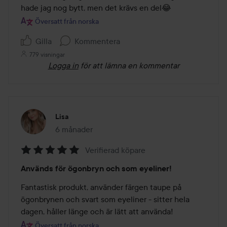
hade jag nog bytt, men det krävs en del😂
Översatt från norska
Gilla
Kommentera
779 visningar
Logga in
för att lämna en kommentar
Lisa
6 månader
Inlägget skapades 6 månader
Verifierad köpare
Betyg:
Används för ögonbryn och som eyeliner!
5
av
Fantastisk produkt, använder färgen taupe på 
5
ögonbrynen och svart som eyeliner - sitter hela 
dagen, håller länge och är lätt att använda!
Översatt från norska