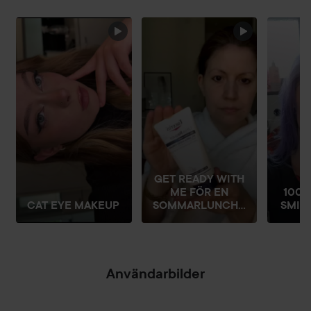
HOPPA ÖVER SEKTIONEN
GET READY WITH
ME FÖR EN
100 
CAT EYE MAKEUP
SOMMARLUNCH...
SMIN
Användarbilder