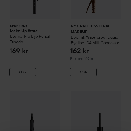
NYX PROFESSIONAL
SPONSRAD
Make Up Store
MAKEUP
Eternal Pro Eye Pencil
Epic Ink Waterproof Liquid
Tuxedo
Eyeliner
04 Milk Chocolate
169 kr
162 kr
Rekommenderat pris 169 kr
Rek. pris 169 kr
KÖP
KÖP
133 kr
IsaDora
Flex Tip Eyeliner
80 Deep Black
NYX PROFESSIONAL MAKEU
Rekommenderat pris 159 kr