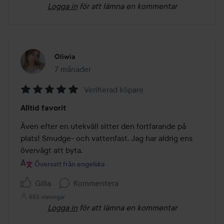
Logga in
för att lämna en kommentar
Oliwia
7 månader
Inlägget skapades 7 månader
Verifierad köpare
Betyg:
Alltid favorit
5
av
Även efter en utekväll sitter den fortfarande på 
5
plats! Smudge- och vattenfast. Jag har aldrig ens 
övervägt att byta.
Översatt från engelska
Gilla
Kommentera
653 visningar
Logga in
för att lämna en kommentar