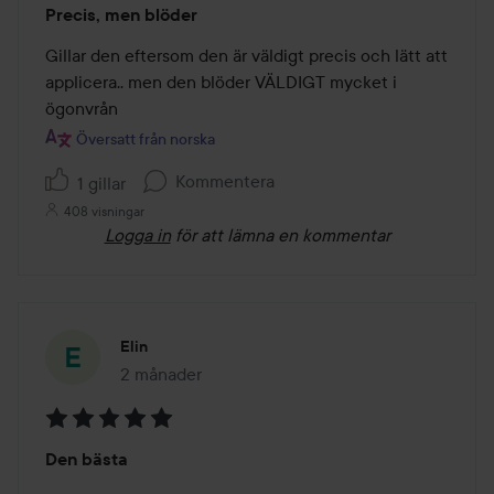
Precis, men blöder
3
av
Gillar den eftersom den är väldigt precis och lätt att 
5
applicera.. men den blöder VÄLDIGT mycket i 
ögonvrån
Översatt från norska
Kommentera
1 gillar
408 visningar
Logga in
för att lämna en kommentar
Elin
2 månader
Inlägget skapades 2 månader
Betyg:
Den bästa
5