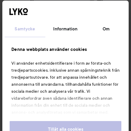
Samtycke
Information
Om
IsaDora
NYX PROFESSIONAL
Flex Tip Eyeliner
80 Deep
MAKEUP
Black
Epic Wear
Eye & Body
Denna webbplats använder cookies
Liquid Liner Waterproof
Black
133 kr
162 kr
Vi använder enhetsidentifierare i form av första-och
Rekommenderat pris 159 kr
Rekommenderat pris 169 kr
Rek. pris 159 kr
Rek. pris 169 kr
tredjepartscookies, inklusive annan spårningsteknik från
tredjepartsutövare, för att anpassa innehållet och
KÖP
KÖP
annonserna till användarna, tillhandahålla funktioner för
sociala medier och analysera vår trafik. Vi
vidarebefordrar även sådana identifierare och annan
By Lyko
Wing Woman Liquid E
NYX PROFESSIONAL MAKEUP
Lift N Snatch Brow Tint Pen
information från din enhet till de sociala medier och
annons- och analysföretag som vi samarbetar med.
Dessa kan i sin tur kombinera informationen med annan
information som du har tillhandahållit eller som de har
Tillåt alla cookies