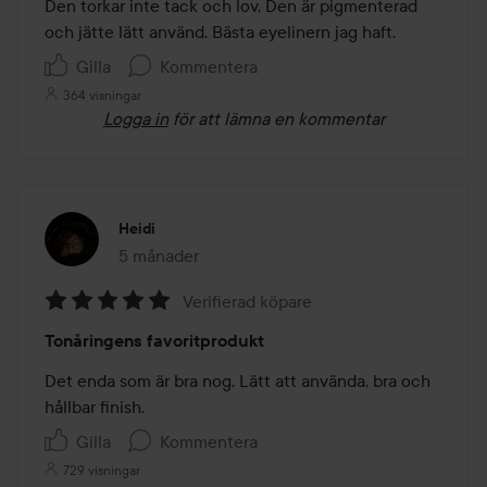
av
Den torkar inte tack och lov, Den är pigmenterad 
5
och jätte lätt använd. Bästa eyelinern jag haft.
Gilla
Kommentera
364 visningar
Logga in
för att lämna en kommentar
Heidi
5 månader
Inlägget skapades 5 månader
Verifierad köpare
Betyg:
Tonåringens favoritprodukt
5
av
Det enda som är bra nog. Lätt att använda, bra och 
5
hållbar finish.
Gilla
Kommentera
729 visningar