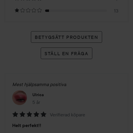
betyg
13
BETYGSÄTT PRODUKTEN
STÄLL EN FRÅGA
Mest hjälpsamma positiva
Ulrica
5 år
Inlägget skapades 5 år
Verifierad köpare
Betyg:
Helt perfekt!!
5