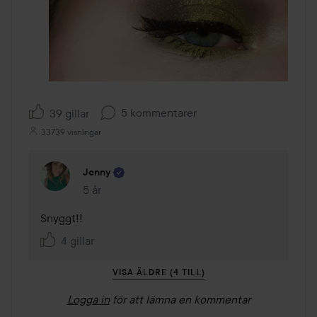
5 kommentarer
39 gillar
33739 visningar
Jenny
5 år
Kommentaren lades 5 år
Snyggt!! 
4 gillar
VISA ÄLDRE (4 TILL)
Logga in
för att lämna en kommentar