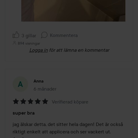
Kommentera
3 gillar
894 visningar
Logga in
för att lämna en kommentar
Anna
6 månader
Inlägget skapades 6 månader
Verifierad köpare
Betyg:
super bra
5
av
jag älskar detta, det sitter hela dagen! Det är också 
5
riktigt enkelt att applicera och ser vackert ut.