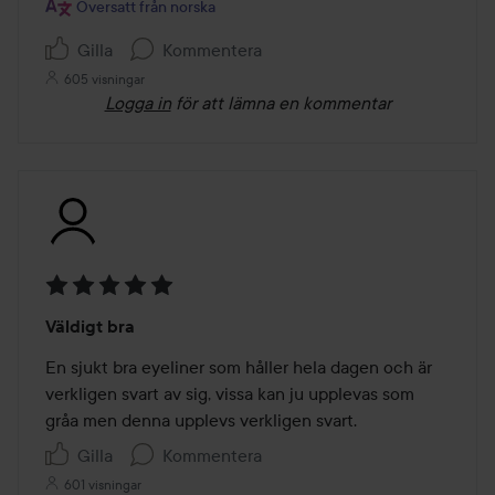
Översatt från norska
Gilla
Kommentera
605 visningar
Logga in
för att lämna en kommentar
Betyg:
Väldigt bra
5
av
En sjukt bra eyeliner som håller hela dagen och är 
5
verkligen svart av sig, vissa kan ju upplevas som 
gråa men denna upplevs verkligen svart.
Gilla
Kommentera
601 visningar