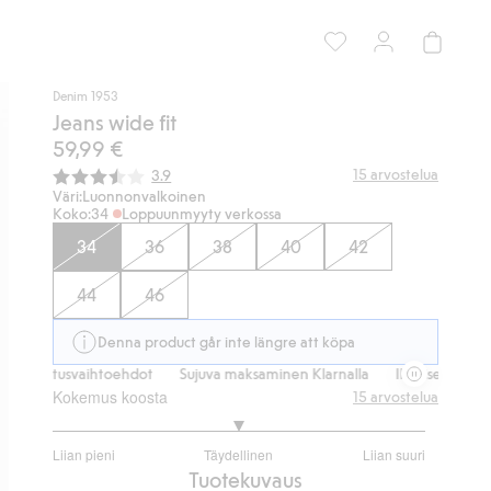
Denim 1953
Jeans wide fit
59,99 €
Keskimääräinen luokitus:
15
arvostelua
3.9
Väri:
Luonnonvalkoinen
Koko:
34
Loppuunmyyty verkossa
34
36
38
40
42
44
46
Denna product går inte längre att köpa
 toimitusvaihtoehdot
Sujuva maksaminen Klarnalla
Ilmaiset toimitus
Kokemus koosta
15
arvostelua
3
Liian pieni
Täydellinen
Liian suuri
/
Perustuu
Tuotekuvaus
5