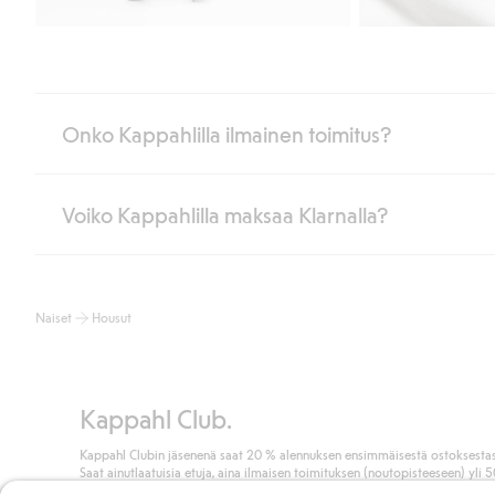
Onko Kappahlilla ilmainen toimitus?
Voiko Kappahlilla maksaa Klarnalla?
Jos olet Kappahl Clubin jäsen, saat aina ilmaisen toimituksen myymä
poistuvat automaattisesti, kun olet kirjautunut sisään ja tunnistaut
Muussa tapauksessa toimitus maksaa 4,99 € PostNordin noutopistee
Kyllä. Yhteistyössä Klarnan kanssa tarjoamme sujuvat maksutavat,
Lue lisää
Naiset
Housut
Klikkaamalla “Maksa tilaus” hyväksyt Kappahlin yleiset ehdot.
Lisä
Lue lisää
Kappahl Club.
Kappahl Clubin jäsenenä saat 20 % alennuksen ensimmäisestä ostoksestas
Saat ainutlaatuisia etuja, aina ilmaisen toimituksen (noutopisteeseen) yli 
euron ostoksista ja keräät pisteitä kaikista ostoksistasi ja aktiviteeteistasi.