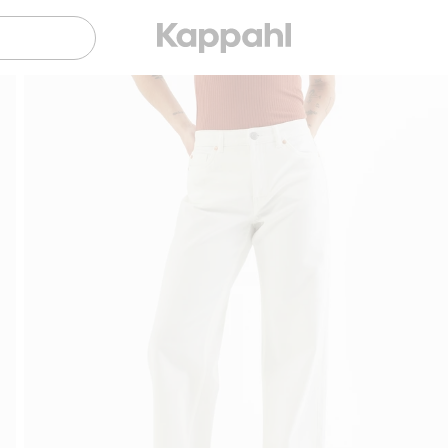
Sujuva maksaminen Klarnalla
Ilmaiset