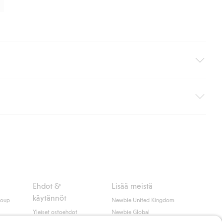
i pakettiautomaattiin (ei koske kotiinkuljetusta). Toimituskulut
ippumatta ostosummasta.
 myötä hyväksyt Klarnan ehdot.
Ehdot &
Lisää meistä
käytännöt
roup
Newbie United Kingdom
Yleiset ostoehdot
Newbie Global