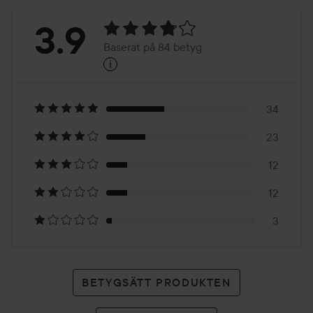
Betyg:
3.9
Baserat på 84 betyg
i
3.9
Baserat
på
34
23
84
12
betyg
12
3
BETYGSÄTT PRODUKTEN