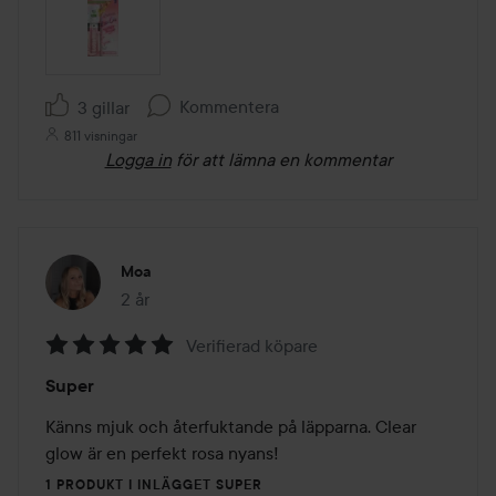
Kommentera
3 gillar
811 visningar
Logga in
för att lämna en kommentar
Moa
2 år
Inlägget skapades 2 år
Verifierad köpare
Betyg:
Super
5
av
Känns mjuk och återfuktande på läpparna. Clear 
5
glow är en perfekt rosa nyans!
1 PRODUKT I INLÄGGET SUPER