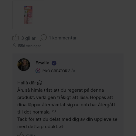
1 kommentar
3 gillar
1556 visningar
Emelie
Användarens roll: Lyko Creator.
2 år
Kommentaren lades 2 år
LYKO CREATOR
Hallå där 🤗

Åh, så himla trist att du regerat på denna 
produkt, verkligen tråkigt att läsa. Hoppas att 
dina läppar återhämtat sig nu och har återgått 
till det normala. 🤍

Tack för att du delat med dig av din upplevelse 
med detta produkt. 🙏