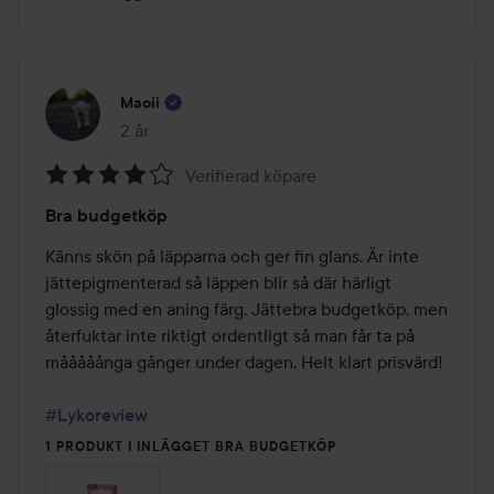
Maoii
2 år
Inlägget skapades 2 år
Verifierad köpare
Betyg:
Bra budgetköp
4
av
Känns skön på läpparna och ger fin glans. Är inte 
5
jättepigmenterad så läppen blir så där härligt 
glossig med en aning färg. Jättebra budgetköp, men 
återfuktar inte riktigt ordentligt så man får ta på 
mååååånga gånger under dagen. Helt klart prisvärd!

#Lykoreview
1 PRODUKT I INLÄGGET BRA BUDGETKÖP