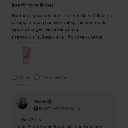
Betyg:
Inte för torra läppar
2
av
Har torra läppar och den sitter verkligen i ”linjerna” 
5
på läpparna. Jag har även väldigt pigmenterade 
läppar så färgen ser så där på mig
1 PRODUKT I INLÄGGET INTE FÖR TORRA LÄPPAR
Gilla
1 kommentar
609 visningar
Magda
Användarens roll: Kundtjänst på Lyko.
2 år
Kommentaren lades 2 år
KUNDTJÄNST PÅ LYKO
Hejsan Zujia,

tack för att du tar dig tid att recensera och 