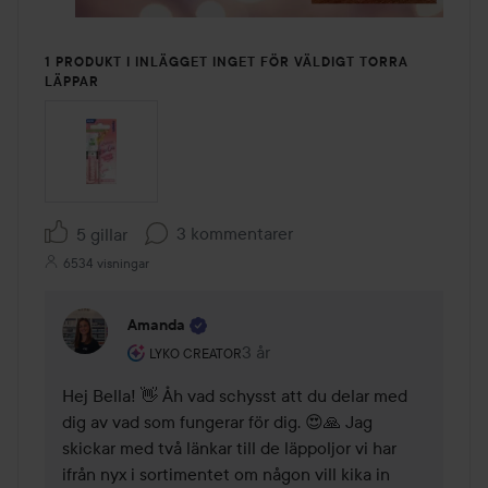
1 PRODUKT I INLÄGGET INGET FÖR VÄLDIGT TORRA
LÄPPAR
3 kommentarer
5 gillar
6534 visningar
Amanda
Användarens roll: Lyko Creator.
3 år
Kommentaren lades 3 år
LYKO CREATOR
Hej Bella! 👋 Åh vad schysst att du delar med 
dig av vad som fungerar för dig. 😍🙏 Jag 
skickar med två länkar till de läppoljor vi har 
ifrån nyx i sortimentet om någon vill kika in 