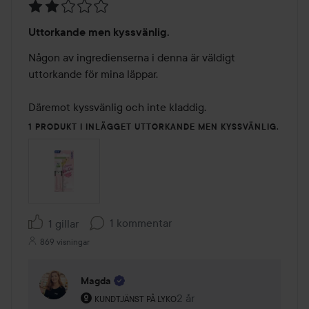
Betyg:
Uttorkande men kyssvänlig.
2
av
Någon av ingredienserna i denna är väldigt 
5
uttorkande för mina läppar. 

Däremot kyssvänlig och inte kladdig. 
1 PRODUKT I INLÄGGET UTTORKANDE MEN KYSSVÄNLIG.
1 kommentar
1 gillar
869 visningar
Magda
Användarens roll: Kundtjänst på Lyko.
2 år
Kommentaren lades 2 år
KUNDTJÄNST PÅ LYKO