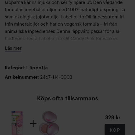
läpparna känns mjuka och ser fylligare ut. Den vårdande
formulan innehåller oljor med 100% naturligt ursprung, så
som ekologisk jojoba-olja. Labello Lip Oil är dessutom fri
från mineraloljor och har en vegansk formula – fri från
animaliska ingredienser. Denna läppvård passar för alla
hudtyper. Testa Labello Lip Oil Candy Pink för vackra,
återfuktade och vårdade läppar! Labello Lip Oil finns även i
Läs mer
fler varianter med olika naturliga och svaga färgnyanser
med glansig finish.
Läppolja
Kategori
:
2467-114-0003
Artikelnummer
:
Köps ofta tillsammans
328 kr
KÖP