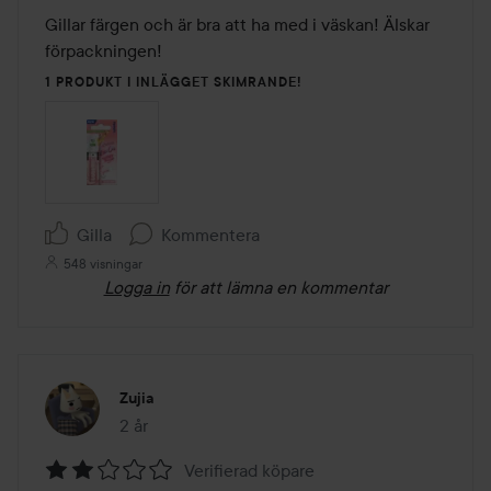
av
Gillar färgen och är bra att ha med i väskan! Älskar 
5
förpackningen!
1 PRODUKT I INLÄGGET SKIMRANDE!
Gilla
Kommentera
548 visningar
Logga in
för att lämna en kommentar
Zujia
2 år
Inlägget skapades 2 år
Verifierad köpare