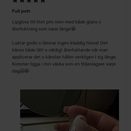
Betyg:
Full pott
5
av
Lipgloss till litet pris men med både glans o 
5
återfuktning som varar länge🤩

Luktar godis o lämnar ingen kladdig hinna! Det 
känns både lätt o väldigt återfuktande när man 
applicerar det o känslan håller verkligen i sig länge. 
Kommer ligga i min väska som en följeslagare varje 
dag🤗🤩