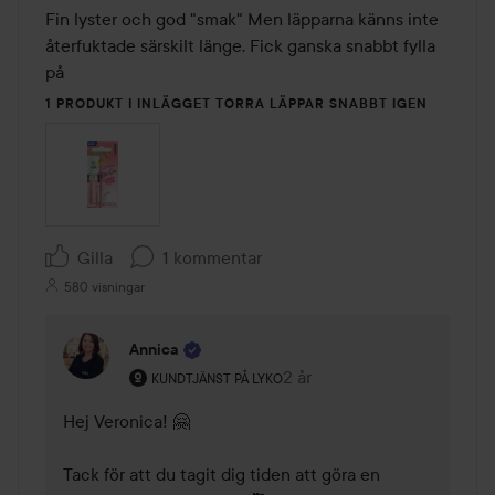
av
Fin lyster och god "smak" Men läpparna känns inte 
5
återfuktade särskilt länge. Fick ganska snabbt fylla 
på 
1 PRODUKT I INLÄGGET TORRA LÄPPAR SNABBT IGEN
Gilla
1 kommentar
580 visningar
Annica
Användarens roll: Kundtjänst på Lyko.
2 år
Kommentaren lades 2 år
KUNDTJÄNST PÅ LYKO
Hej Veronica! 🤗 

Tack för att du tagit dig tiden att göra en 