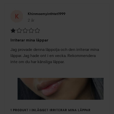
Khinmoemyinthtet1999
2 år
Inlägget skapades 2 år
Betyg:
Irriterar mina läppar
1
av
Jag provade denna läppolja och den irriterar mina 
5
läppar. Jag hade ont i en vecka. Rekommendera 
inte om du har känsliga läppar.
1 PRODUKT I INLÄGGET IRRITERAR MINA LÄPPAR