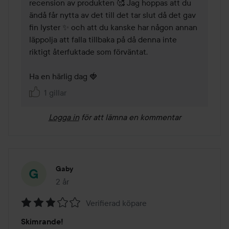
recension av produkten 🥰 Jag hoppas att du 
ändå får nytta av det till det tar slut då det gav 
fin lyster ✨ och att du kanske har någon annan 
läppolja att falla tillbaka på då denna inte 
riktigt återfuktade som förväntat. 

Ha en härlig dag 🍓 
1 gillar
Logga in
för att lämna en kommentar
Gaby
2 år
Inlägget skapades 2 år
Verifierad köpare
Betyg:
Skimrande!
3