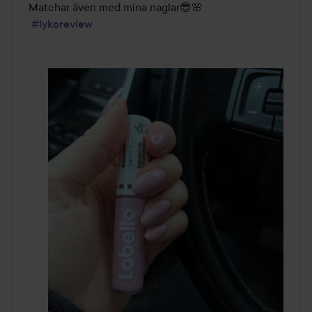
Matchar även med mina naglar😎🌸

#lykoreview