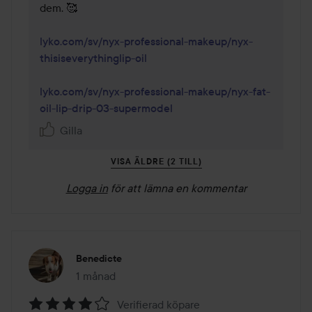
dem. 🥰

lyko.com/sv/nyx-professional-makeup/nyx-
thisiseverythinglip-oil
lyko.com/sv/nyx-professional-makeup/nyx-fat-
oil-lip-drip-03-supermodel
Gilla
VISA ÄLDRE (2 TILL)
Logga in
för att lämna en kommentar
Benedicte
1 månad
Inlägget skapades 1 månad
Verifierad köpare