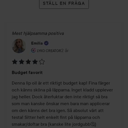
STÄLL EN FRÅGA
Mest hjälpsamma positiva
Emilia
Användarens roll: Lyko Creator.
2 år
Inlägget skapades 2 år
LYKO CREATOR
Betyg:
Budget favorit
4
av
Denna lip oil är ett riktigt budget kap! Fina färger 
5
och känns sköna på läpparna. Inget kladd upplever 
jag heller. Dock återfuktar den inte riktigt så bra 
som man kanske önskar men bara man applicerar 
om den känns det bra igen. Så absolut värt att 
testa! Sitter helt enkelt fint på läpparna och 
smakar/doftar bra (kanske lite jordgubb🤔) 
