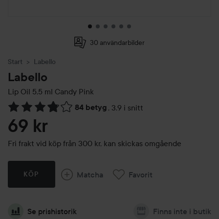
30 användarbilder
Start
Labello
Labello
Lip Oil 5,5 ml
Candy Pink
84 betyg
,
3.9 i snitt
Hoppa till Betyg & kommentarer
69 kr
Fri frakt vid köp från 300 kr, kan skickas omgående
Matcha
Favorit
KÖP
Se prishistorik
Finns inte i butik