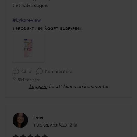
tint halva dagen.

#Lykoreview
1 PRODUKT I INLÄGGET NUDE/PINK
Gilla
Kommentera
584 visningar
Logga in
för att lämna en kommentar
Irene
Användarens roll: Tidigare anställd.
2 år
Inlägget skapades 2 år
TIDIGARE ANSTÄLLD