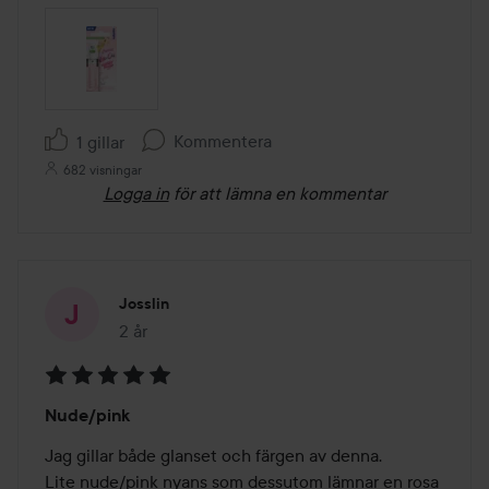
Kommentera
1 gillar
682 visningar
Logga in
för att lämna en kommentar
Josslin
2 år
Inlägget skapades 2 år
Betyg:
Nude/pink
5
av
Jag gillar både glanset och färgen av denna.

5
Lite nude/pink nyans som dessutom lämnar en rosa 