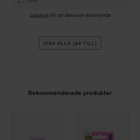
Gilla
Logga in
för att lämna en kommentar
VISA ALLA (64 TILL)
Rekommenderade produkter
Gleeze
Yummy Lip Gloss
Labello
Rare Raz
Blackberry Shine Lip 
25 kr
SPONSRAD