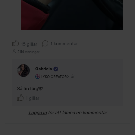
1 kommentar
15 gillar
2114 visningar
Gabriela
Användarens roll: Lyko Creator.
2 år
Kommentaren lades 2 år
LYKO CREATOR
Så fin färg🩷
1 gillar
Logga in
för att lämna en kommentar