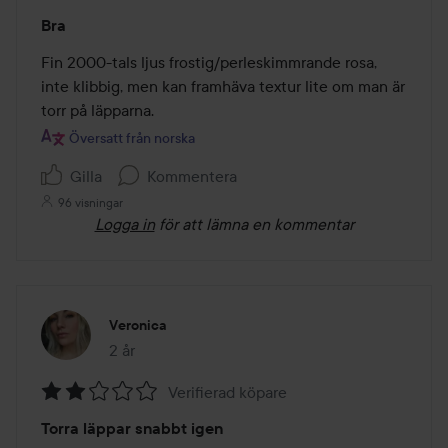
Betyg:
Bra
4
av
Fin 2000-tals ljus frostig/perleskimmrande rosa, 
5
inte klibbig, men kan framhäva textur lite om man är 
torr på läpparna.
Översatt från norska
Gilla
Kommentera
96 visningar
Logga in
för att lämna en kommentar
Veronica
2 år
Inlägget skapades 2 år
Verifierad köpare
Betyg:
Torra läppar snabbt igen
2