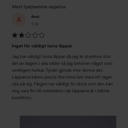
Mest hjälpsamma negativa
Anni
3 år
Inlägget skapades 3 år
Betyg:
Inget för väldigt torra läppar
2
av
Jag har väldigt torra läppar då jag är utomhus stor 
5
del av dagen i alla väder så jag behöver något som 
verkligen funkar. Tyvärr gjorde inte denna det. 
Läpparna känns precis lika torra fast med ett lager 
olja på sig. Färgen var väldigt fin dock och den kan 
nog vara fin till sommaren när läpparna är i bättre 
kondition.