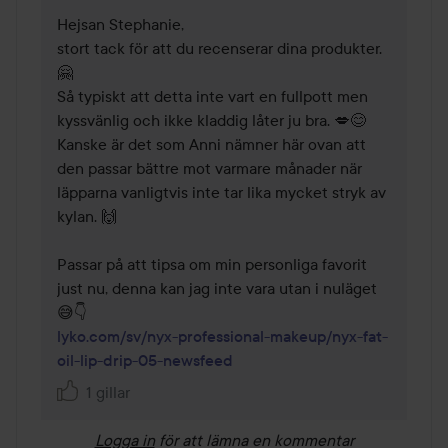
Hejsan Stephanie,

stort tack för att du recenserar dina produkter. 
🤗  

Så typiskt att detta inte vart en fullpott men 
kyssvänlig och ikke kladdig låter ju bra. 💋😊 
Kanske är det som Anni nämner här ovan att 
den passar bättre mot varmare månader när 
läpparna vanligtvis inte tar lika mycket stryk av 
kylan. 🙌  

Passar på att tipsa om min personliga favorit 
just nu, denna kan jag inte vara utan i nuläget 
lyko.com/sv/nyx-professional-makeup/nyx-fat-
oil-lip-drip-05-newsfeed
1 gillar
Logga in
för att lämna en kommentar