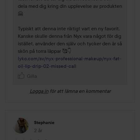
dela med dig kring din upplevelse av produkten 
🤗   

Typiskt att denna inte riktigt vart en ny favorit. 

Kanske skulle denna från Nyx vara något för dig 
istället, använder den själv och tycker den är så 
lyko.com/sv/nyx-professional-makeup/nyx-fat-
oil-lip-drip-02-missed-call
Gilla
Logga in
för att lämna en kommentar
Stephanie
2 år
Inlägget skapades 2 år