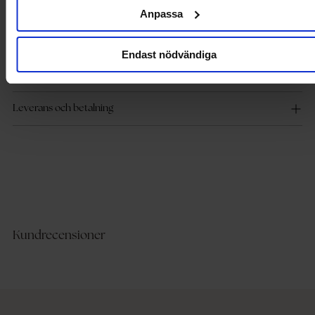
- Tidlös design
Anpassa
- Sulans höjd: 5cm
Endast nödvändiga
Produktdetaljer
Leverans och betalning
Kundrecensioner