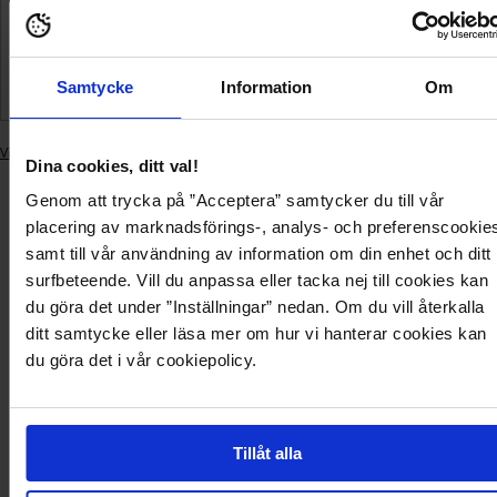
1-5 leveransdagar
Samtycke
Information
Om
Smidiga betalningar
Visa liknande produkter
Dina cookies, ditt val!
Lägger
till
Genom att trycka på ”Acceptera” samtycker du till vår
produkt
Leverans
placering av marknadsförings-, analys- och preferenscookie
i
och
varukorgen
samt till vår användning av information om din enhet och ditt
Produktbeskrivning
Produktdetaljer
betalning
surfbeteende. Vill du anpassa eller tacka nej till cookies kan
du göra det under ”Inställningar” nedan. Om du vill återkalla
ditt samtycke eller läsa mer om hur vi hanterar cookies kan
Snygg loafer från ONLY.
- Tidlös design
du göra det i vår cookiepolicy.
- Sulans höjd: 5cm
Produktbeskrivning
Tillåt alla
Snygg loafer från ONLY.