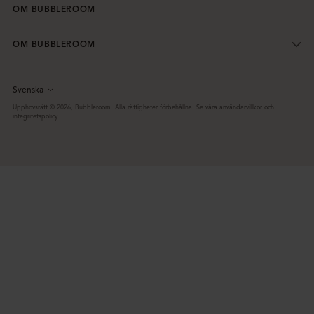
OM BUBBLEROOM
OM BUBBLEROOM
Svenska
Språk
Upphovsrätt © 2026,
Bubbleroom
. Alla rättigheter förbehållna. Se våra användarvillkor och
integritetspolicy.