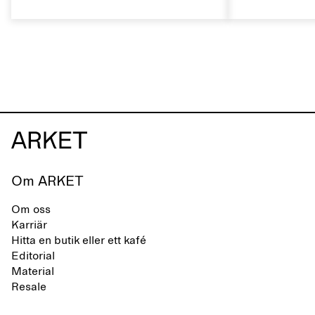
skomärke som präglas av en aktiv
rätt sätt kan 
vardag och ett liv som växlar mellan
naturliga egen
stad och hav. Märket erbjuder ett
livslängden.
alternativ till helsyntetiska flip-flops,
definierade av rena, minimalistiska
linjer, komfort och lätthet.
Om ARKET
Om oss
Karriär
Hitta en butik eller ett kafé
Editorial
Material
Resale