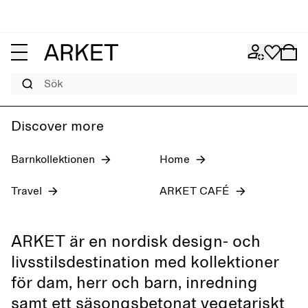
Jeans för dam
Pre-fall 2026
Herr
Sök
Discover more
Barnkollektionen
Home
Travel
ARKET CAFÉ
ARKET är en nordisk design- och
livsstilsdestination med kollektioner
för dam, herr och barn, inredning
samt ett säsongsbetonat vegetariskt