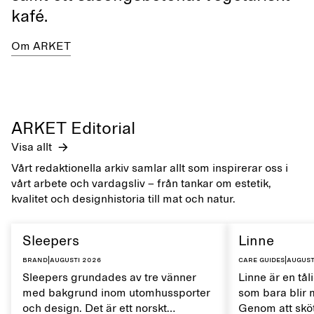
kafé.
Om ARKET
ARKET Editorial
Visa allt
Vårt redaktionella arkiv samlar allt som inspirerar oss i
vårt arbete och vardagsliv – från tankar om estetik,
kvalitet och designhistoria till mat och natur.
Sleepers
Linne
Brand
|
augusti 2026
Care guides
|
august
Sleepers grundades av tre vänner
Linne är en tål
med bakgrund inom utomhussporter
som bara blir 
och design. Det är ett norskt
Genom att sköt