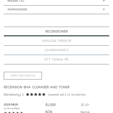
+
PASSAR TILL
+
INGREDIENSER
RECENSIONER
VANLIGA FRÅGOR
LEVERANSINFO
ATT TÄNKA PÅ
SKRIV RECENSION
RECENSION BHA CLEANSER AND TONER
Medelbetyg 5
baserat på
2
st omdömen
2023-08-25
ÅLDER
20-29
av
Anna-Maria
KÖN
Kvinna