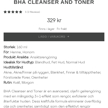
BHA
CLEANSER AND TONER
5 (2 Reviews)
329 kr
Finns i lager
Fri frakt
+
LÄGG I VARUKORG
Storlek
:
160 ml
För
:
Henne, Honom
Produkt Ansikte
:
Ansiktsrengöring
Idealisk för Hudtyp
:
Blandhud, Fet Hud, Normal Hud
Hudtillstånd
:
Akne, Akne/Finnar på ryggen, Blankhet, Finnar & tilltäpptheter,
Förstorade Porer, Orenheter
Rutin
:
Kväll, Morgon
BHA Cleanser and Toner är en avancerad, oljefri gelrengöring
med en mångsidig 3-i-1-effekt som rengör, exfolierar och
återfuktar huden. Dess kraftfulla formula eliminerar överflödig
olja och orenheter, samtidigt som den effektivt rengör