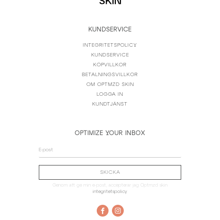
KUNDSERVICE
INTEGRITETSPOLICY
KUNDSERVICE
KÖPVILLKOR
BETALNINGSVILLKOR
OM OPTMZD SKIN
LOGGA IN
KUNDTJÄNST
OPTIMIZE YOUR INBOX
Genom att ge min e-post, accepterar jag Optmzd skin
integritetspolicy