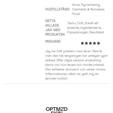
Acne, Pigmentering,
HUDTILLSTÅND
Orenheter & Pormaskar,
Finnar
DETTA
Textur, Doft, Enkelt att
GILLADE
använda, Ingredienserna,
JAG MED
Förpackningen, Resultatet
PRODUKTEN
PRISVÄRD
Jag har haft problem med akne i flera år,
men den här rengöringen har verkligen gjort
skillnad. Efter några veckors användning
känns min hud renare och mindre irriterad.
Den exfolierar skonsamt och verkar minska
inflammationen, vilket har gett mig en
jämnare hudton.