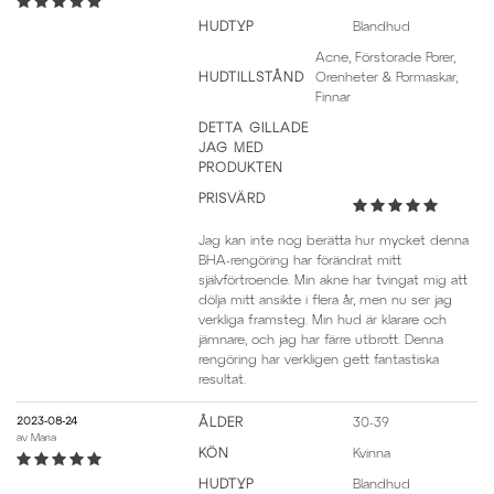
HUDTYP
Blandhud
Acne, Förstorade Porer,
HUDTILLSTÅND
Orenheter & Pormaskar,
Finnar
DETTA GILLADE
JAG MED
PRODUKTEN
PRISVÄRD
Jag kan inte nog berätta hur mycket denna
BHA-rengöring har förändrat mitt
självförtroende. Min akne har tvingat mig att
dölja mitt ansikte i flera år, men nu ser jag
verkliga framsteg. Min hud är klarare och
jämnare, och jag har färre utbrott. Denna
rengöring har verkligen gett fantastiska
resultat.
2023-08-24
ÅLDER
30-39
av
Maria
KÖN
Kvinna
HUDTYP
Blandhud