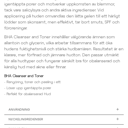
igentäppta porer och motverkar uppkomsten av blemmor,
tack vare salicylsyra och andra aktiva ingredienser. Vid
applicering på huden omvandlas den lätta gelen till ett härligt
lödder som skonsamt, men effektivt, tar bort smuts, SPF och
föroreningar.
BHA Cleanser and Toner innehåller välgörande ämnen som
allantoin och glycerin, vilka arbetar tillsammans för att öka
hudens fuktighetsnivå och stärka hudbarriären. Resultatet är en
klarare, mer förfinad och jämnare hudton. Den passar utmärkt
för alla hudtyper och fungerar särskilt bra för obalanserad och
känslig hud med akne eller finnar.
BHA Cleanser and Toner
- Rengöring, toner och peeling i ett
- Löser upp igentäppta porer
- Perfekt för obalanserad Hud
+
ANVÄNDNING
+
NYCKELINGREDIENSER