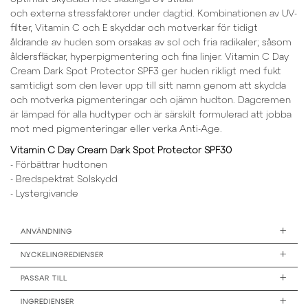
och externa stressfaktorer under dagtid. Kombinationen av UV-
filter, Vitamin C och E skyddar och motverkar för tidigt
åldrande av huden som orsakas av sol och fria radikaler; såsom
åldersfläckar, hyperpigmentering och fina linjer. Vitamin C Day
Cream Dark Spot Protector SPF3 ger huden rikligt med fukt
samtidigt som den lever upp till sitt namn genom att skydda
och motverka pigmenteringar och ojämn hudton. Dagcremen
är lämpad för alla hudtyper och är särskilt formulerad att jobba
mot med pigmenteringar eller verka Anti-Age.
Vitamin C Day Cream Dark Spot Protector SPF30
- Förbättrar hudtonen
- Bredspektrat Solskydd
- Lystergivande
+
ANVÄNDNING
+
NYCKELINGREDIENSER
+
PASSAR TILL
+
INGREDIENSER