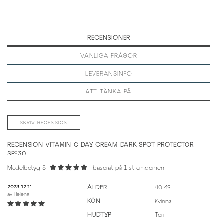
RECENSIONER
VANLIGA FRÅGOR
LEVERANSINFO
ATT TÄNKA PÅ
SKRIV RECENSION
RECENSION VITAMIN C DAY CREAM DARK SPOT PROTECTOR
SPF30
Medelbetyg 5
baserat på
1
st omdömen
2023-12-11
ÅLDER
40-49
av
Helena
KÖN
Kvinna
HUDTYP
Torr