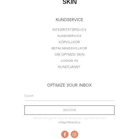
KUNDSERVICE
INTEGRITETSPOLICY
KUNDSERVICE
KÖPVILLKOR
BETALNINGSVILLKOR
OM OPTMZD SKIN
LOGGA IN
KUNDTJÄNST
OPTIMIZE YOUR INBOX
Genom att ge min e-post, accepterar jag Optmzd skin
integritetspolicy