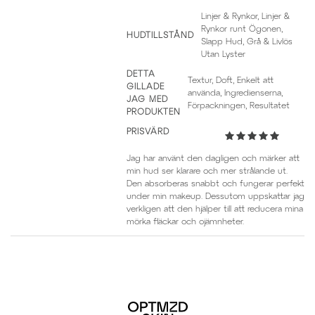
Linjer & Rynkor, Linjer &
Rynkor runt Ögonen,
HUDTILLSTÅND
Slapp Hud, Grå & Livlös
Utan Lyster
DETTA
Textur, Doft, Enkelt att
GILLADE
använda, Ingredienserna,
JAG MED
Förpackningen, Resultatet
PRODUKTEN
PRISVÄRD
Jag har använt den dagligen och märker att
min hud ser klarare och mer strålande ut.
Den absorberas snabbt och fungerar perfekt
under min makeup. Dessutom uppskattar jag
verkligen att den hjälper till att reducera mina
mörka fläckar och ojämnheter.