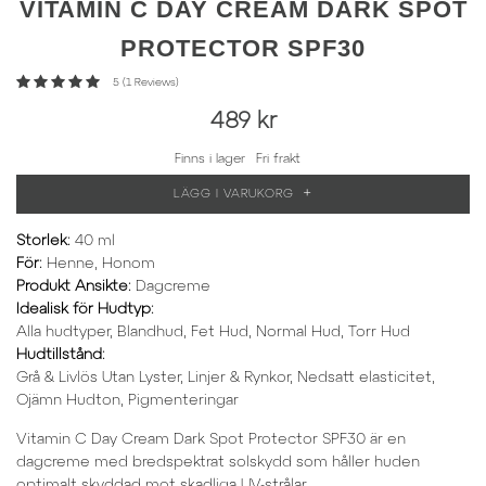
VITAMIN
C DAY CREAM DARK SPOT
PROTECTOR SPF30
5 (1 Reviews)
489 kr
Finns i lager
Fri frakt
+
LÄGG I VARUKORG
Storlek
:
40 ml
För
:
Henne, Honom
Produkt Ansikte
:
Dagcreme
Idealisk för Hudtyp
:
Alla hudtyper, Blandhud, Fet Hud, Normal Hud, Torr Hud
Hudtillstånd
:
Grå & Livlös Utan Lyster, Linjer & Rynkor, Nedsatt elasticitet,
Ojämn Hudton, Pigmenteringar
Vitamin C Day Cream Dark Spot Protector SPF30 är en
dagcreme med bredspektrat solskydd som håller huden
optimalt skyddad mot skadliga UV-strålar