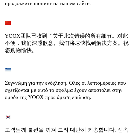
продолжить шопинг на нашем сайте.
YOOX团队已收到了关于此次错误的所有细节。对此
不便，我们深感歉意。我们将尽快找到解决方案。祝
您购物愉快。
Συγγνώμη για την ενόχληση. Όλες οι λεπτομέρειες που
σχετίζονται με αυτό το σφάλμα έχουν αποσταλεί στην
ομάδα της YOOX προς άμεση επίλυση.
고객님께 불편을 끼쳐 드려 대단히 죄송합니다. 신속