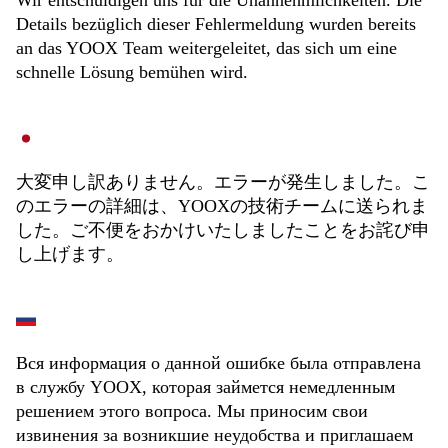
Wir entschuldigen uns für die Unannehmlichkeiten. Die
Details bezüglich dieser Fehlermeldung wurden bereits
an das YOOX Team weitergeleitet, das sich um eine
schnelle Lösung bemühen wird.
大変申し訳ありません。エラーが発生しました。こ
のエラーの詳細は、YOOXの技術チームに送られま
した。ご不便をおかけいたしましたことをお詫び申
し上げます。
Вся информация о данной ошибке была отправлена
в службу YOOX, которая займется немедленным
решением этого вопроса. Мы приносим свои
извинения за возникшие неудобства и приглашаем