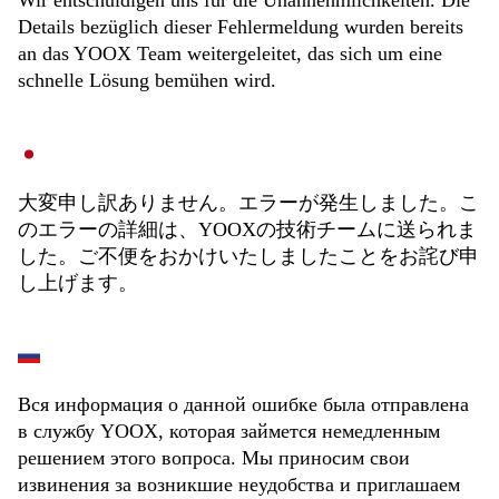
Wir entschuldigen uns für die Unannehmlichkeiten. Die
Details bezüglich dieser Fehlermeldung wurden bereits
an das YOOX Team weitergeleitet, das sich um eine
schnelle Lösung bemühen wird.
大変申し訳ありません。エラーが発生しました。こ
のエラーの詳細は、YOOXの技術チームに送られま
した。ご不便をおかけいたしましたことをお詫び申
し上げます。
Вся информация о данной ошибке была отправлена
в службу YOOX, которая займется немедленным
решением этого вопроса. Мы приносим свои
извинения за возникшие неудобства и приглашаем