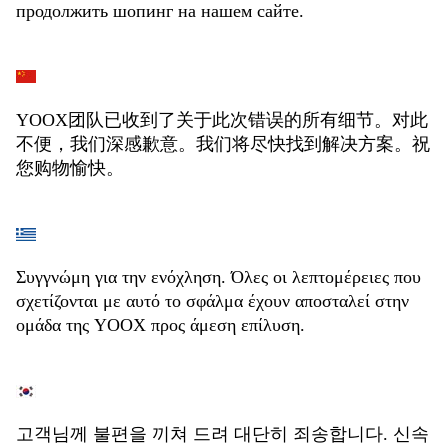
продолжить шопинг на нашем сайте.
YOOX团队已收到了关于此次错误的所有细节。对此
不便，我们深感歉意。我们将尽快找到解决方案。祝
您购物愉快。
Συγγνώμη για την ενόχληση. Όλες οι λεπτομέρειες που
σχετίζονται με αυτό το σφάλμα έχουν αποσταλεί στην
ομάδα της YOOX προς άμεση επίλυση.
고객님께 불편을 끼쳐 드려 대단히 죄송합니다. 신속