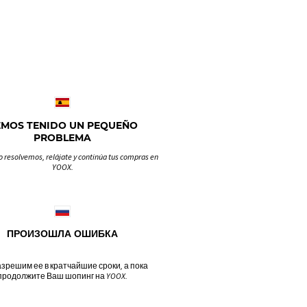
EMOS TENIDO UN PEQUEÑO
PROBLEMA
o resolvemos, relájate y continúa tus compras en
YOOX.
ПРОИЗОШЛА ОШИБКА
зрешим ее в кратчайшие сроки, а пока
продолжите Ваш шопинг на YOOX.