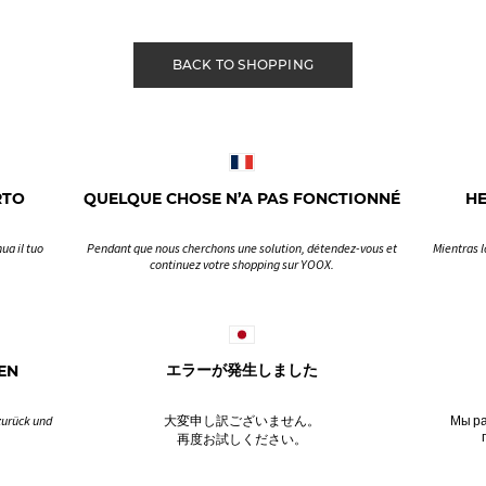
BACK TO SHOPPING
RTO
QUELQUE CHOSE N’A PAS FONCTIONNÉ
H
ua il tuo
Pendant que nous cherchons une solution, détendez-vous et
Mientras l
continuez votre shopping sur YOOX.
EN
エラーが発生しました
zurück und
大変申し訳ございません。
Мы ра
再度お試しください。