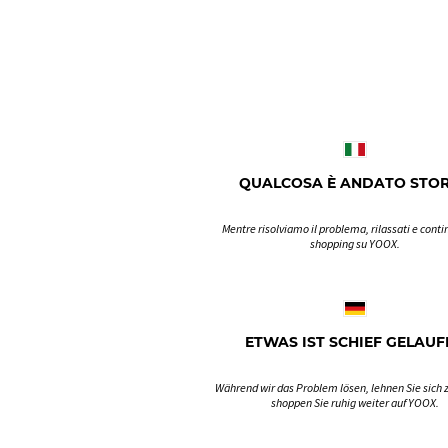
QUALCOSA È ANDATO STO
Mentre risolviamo il problema, rilassati e contin
shopping su YOOX.
ETWAS IST SCHIEF GELAUF
Während wir das Problem lösen, lehnen Sie sich 
shoppen Sie ruhig weiter auf YOOX.