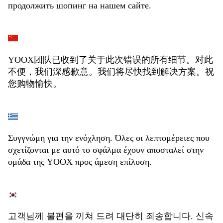
продолжить шопинг на нашем сайте.
YOOX团队已收到了关于此次错误的所有细节。对此
不便，我们深感歉意。我们将尽快找到解决方案。祝
您购物愉快。
Συγγνώμη για την ενόχληση. Όλες οι λεπτομέρειες που
σχετίζονται με αυτό το σφάλμα έχουν αποσταλεί στην
ομάδα της YOOX προς άμεση επίλυση.
고객님께 불편을 끼쳐 드려 대단히 죄송합니다. 신속