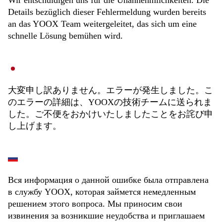
Wir entschuldigen uns für die Unannehmlichkeiten. Die
Details bezüglich dieser Fehlermeldung wurden bereits
an das YOOX Team weitergeleitet, das sich um eine
schnelle Lösung bemühen wird.
大変申し訳ありません。エラーが発生しました。こ
のエラーの詳細は、YOOXの技術チームに送られま
した。ご不便をおかけいたしましたことをお詫び申
し上げます。
Вся информация о данной ошибке была отправлена
в службу YOOX, которая займется немедленным
решением этого вопроса. Мы приносим свои
извинения за возникшие неудобства и приглашаем