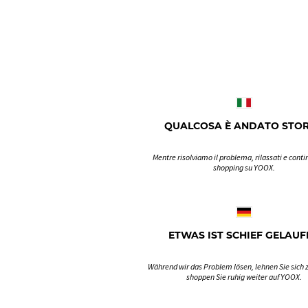
QUALCOSA È ANDATO STO
Mentre risolviamo il problema, rilassati e contin
shopping su YOOX.
ETWAS IST SCHIEF GELAUF
Während wir das Problem lösen, lehnen Sie sich 
shoppen Sie ruhig weiter auf YOOX.