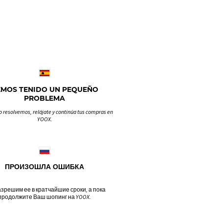
EMOS TENIDO UN PEQUEÑO
PROBLEMA
o resolvemos, relájate y continúa tus compras en
YOOX.
ПРОИЗОШЛА ОШИБКА
зрешим ее в кратчайшие сроки, а пока
продолжите Ваш шопинг на YOOX.