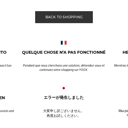
BACK TO SHOPPING
RTO
QUELQUE CHOSE N’A PAS FONCTIONNÉ
H
ua il tuo
Pendant que nous cherchons une solution, détendez-vous et
Mientras l
continuez votre shopping sur YOOX.
EN
エラーが発生しました
zurück und
大変申し訳ございません。
Мы ра
再度お試しください。