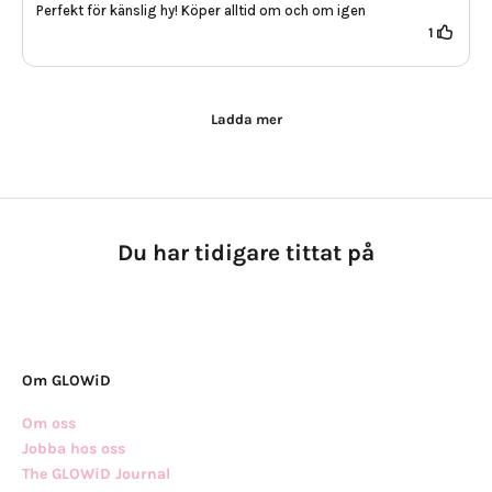
Perfekt för känslig hy! Köper alltid om och om igen
1
Ladda mer
Du har tidigare tittat på
Om GLOWiD
Om oss
Jobba hos oss
The GLOWiD Journal