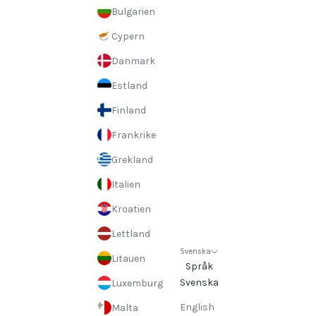
Bulgarien
Cypern
Danmark
Estland
Finland
Frankrike
Grekland
Italien
Kroatien
Lettland
Svenska
Litauen
Språk
Svenska
Luxemburg
English
Malta