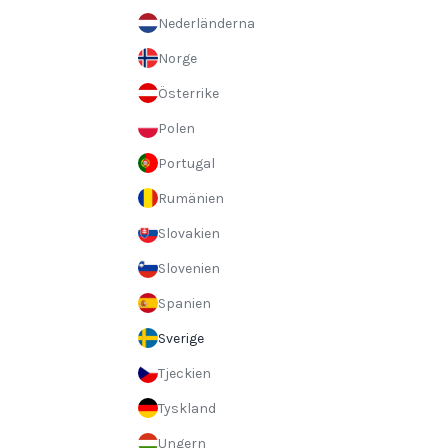
Nederländerna
Norge
Österrike
Polen
Portugal
Rumänien
Slovakien
Slovenien
Spanien
Sverige
Tjeckien
Tyskland
Ungern