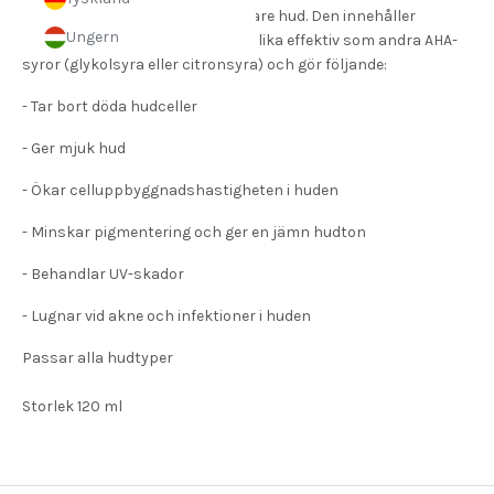
tycker den har fått en finare
övergripande friskare och vackrare hud. Den innehåller
lyster och jag tycker också att
Ungern
mandelsyra som är mildare men lika effektiv som andra AHA-
min foundation sitter snyggare.
syror (glykolsyra eller citronsyra) och gör följande:
Kanske är det flera olika grejer
som bidrar till det, men jag kan
- Tar bort döda hudceller
ändå se en skillnad. Produkten
torkar heller inte ut min torra
- Ger mjuk hud
hud mer. Det är en dryg produkt
och det kommer ta ett bra tag
- Ökar celluppbyggnadshastigheten i huden
att göra slut på hela. Det enda
nackdelen med produkten är
- Minskar pigmentering och ger en jämn hudton
flaskan som är lite svår att få ur
produkt ur. Men annars är det
- Behandlar UV-skador
topp. Bra pris och en superbra
produkt 👌🏻
- Lugnar vid akne och infektioner i huden
Passar alla hudtyper
Storlek 120 ml