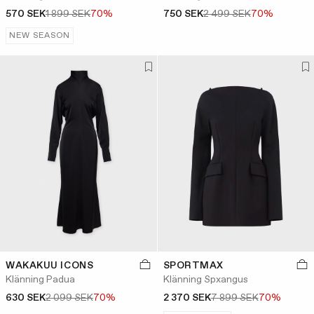
570 SEK
1 899 SEK
70%
750 SEK
2 499 SEK
70%
NEW SEASON
WAKAKUU ICONS
SPORTMAX
Klänning Padua
Klänning Spxangus
630 SEK
2 099 SEK
70%
2 370 SEK
7 899 SEK
70%