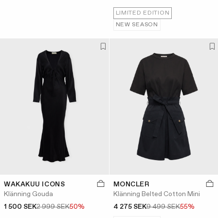
LIMITED EDITION
NEW SEASON
WAKAKUU ICONS
MONCLER
Klänning Gouda
Klänning Belted Cotton Mini
1 500 SEK
2 999 SEK
50%
4 275 SEK
9 499 SEK
55%