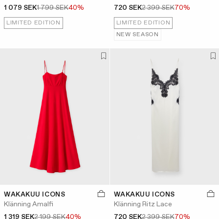
1 079 SEK
1 799 SEK
40%
720 SEK
2 399 SEK
70%
LIMITED EDITION
LIMITED EDITION
NEW SEASON
WAKAKUU ICONS
WAKAKUU ICONS
Klänning Amalfi
Klänning Ritz Lace
1 319 SEK
2 199 SEK
40%
720 SEK
2 399 SEK
70%