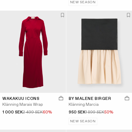
NEW SEASON
WAKAKUU ICONS
BY MALENE BIRGER
Klänning Marais Wrap
Klänning Marcia
1 000 SEK
2 499 SEK
60%
950 SEK
1 899 SEK
50%
NEW SEASON