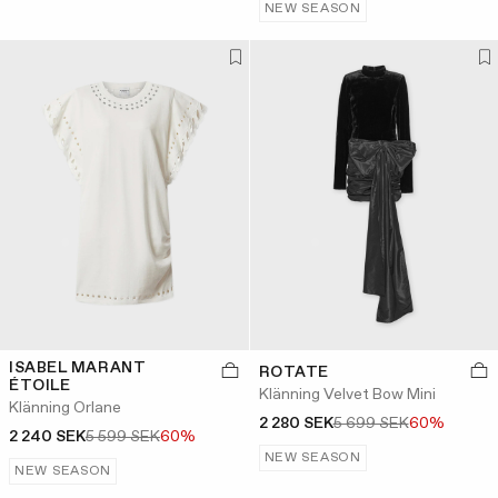
NEW SEASON
ISABEL MARANT
ROTATE
ÉTOILE
Klänning Velvet Bow Mini
Klänning Orlane
2 280 SEK
5 699 SEK
60%
2 240 SEK
5 599 SEK
60%
NEW SEASON
NEW SEASON