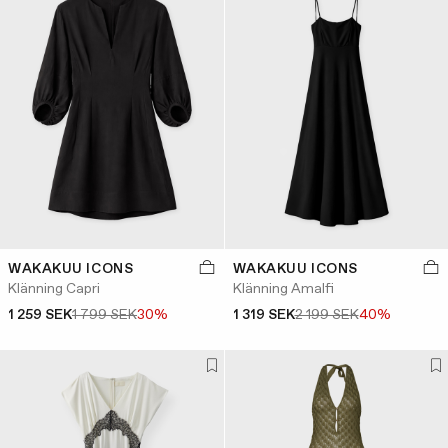
WAKAKUU ICONS
WAKAKUU ICONS
Klänning Capri
Klänning Amalfi
1 259 SEK
1 799 SEK
30%
1 319 SEK
2 199 SEK
40%