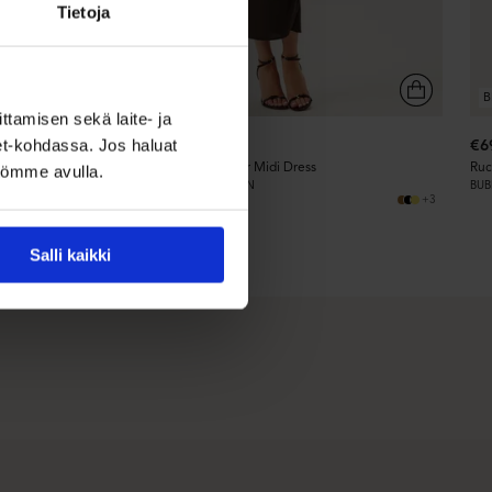
Tietoja
BESTSELLER
BEST PRICE
B
ttamisen sekä laite- ja
set-kohdassa. Jos haluat
€59,99
€6
Ruched One Shoulder Midi Dress
Ruc
ntömme avulla.
BUBBLEROOM OCCASION
BUB
+5
+3
Recycled polyester
Salli kaikki