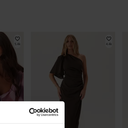
5.4k
4.4k