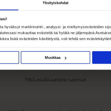
Yksityiskohdat
tasi!
BESTSELLER
a hyväksyt markkinointi-, analyysi- ja mieltymysevästeiden sijoi
a:
halutessasi mukauttaa evästeitä tai hylätä ne jäljempänä Asetuk
€69,99
Butterfly Sleeve Mesh Ankle Dress
lukea lisää evästeiden käsittelystä, voit tehdä sen evästekäytä
9,99
BUBBLEROOM OCCASION
e Maxi Dress
Muokkaa
Mitä asiakkaamme sanovat