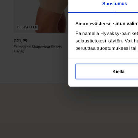
Suostumus
Sinun evästeesi, sinun valin
BESTSELLER
BESTSELLER
Painamalla Hyväksy-painikett
Normaalihint
€69,99
selaustietojesi käytön. Voit 
€21,99
-70%
€20,95
Pcimagine Shapewear Shorts
peruuttaa suostumuksesi tai 
PIECES
Normaalihinta: €6
Pleated Flounc
BUBBLEROOM
Recycled polyester
Kiellä