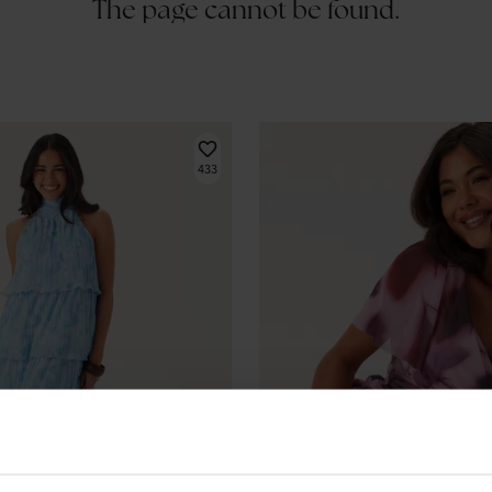
The page cannot be found.
433