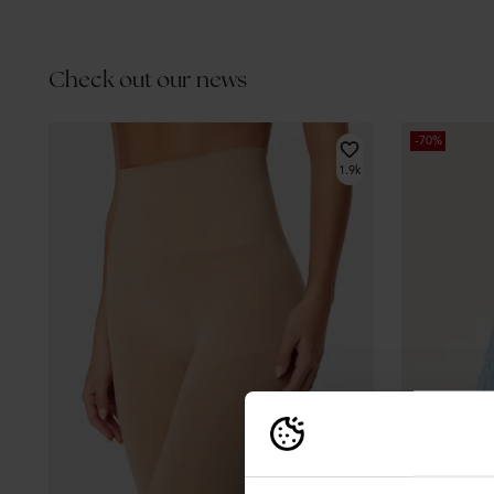
Check out our news
-70%
1.9k