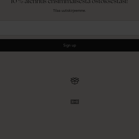
10 % alennus ensimmäisestä ostoksestasi!
Tilaa uutiskirjeemme.
Sign up