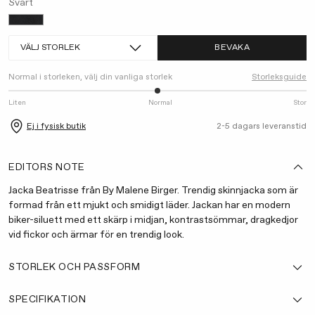
Svart
VÄLJ STORLEK
BEVAKA
Normal i storleken, välj din vanliga storlek
Storleksguide
Liten
Normal
Stor
Ej i fysisk butik
2-5 dagars leveranstid
EDITORS NOTE
Jacka Beatrisse från By Malene Birger. Trendig skinnjacka som är
formad från ett mjukt och smidigt läder. Jackan har en modern
biker-siluett med ett skärp i midjan, kontrastsömmar, dragkedjor
vid fickor och ärmar för en trendig look.
STORLEK OCH PASSFORM
SPECIFIKATION