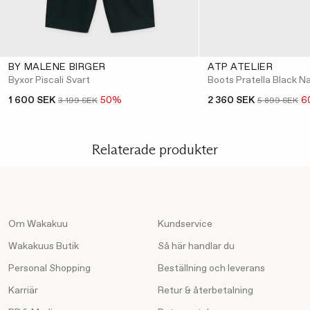
BY MALENE BIRGER
ATP ATELIER
Byxor Piscali Svart
Boots Pratella Black N
1 600 SEK
50%
2 360 SEK
6
3 199 SEK
5 899 SEK
Relaterade produkter
Om Wakakuu
Kundservice
Wakakuus Butik
Så här handlar du
Personal Shopping
Beställning och leverans
Karriär
Retur & återbetalning