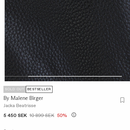
SOLD OUT
BESTSELLER
By Malene Birger
Jacka Beatrisse
5 450 SEK
10 899 SEK
50%