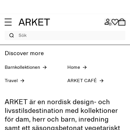
Jeans för dam
Pre-fall 2026
Herr
Sök
Discover more
Barnkollektionen
Home
Travel
ARKET CAFÉ
ARKET är en nordisk design- och
livsstilsdestination med kollektioner
för dam, herr och barn, inredning
samt ett säsongsbetonat vegetariskt