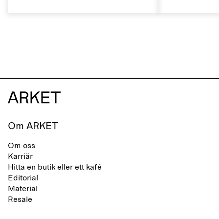
skomärke som präglas av en aktiv
rätt sätt kan 
vardag och ett liv som växlar mellan
naturliga egen
stad och hav. Märket erbjuder ett
livslängden.
alternativ till helsyntetiska flip-flops,
definierade av rena, minimalistiska
linjer, komfort och lätthet.
Om ARKET
Om oss
Karriär
Hitta en butik eller ett kafé
Editorial
Material
Resale