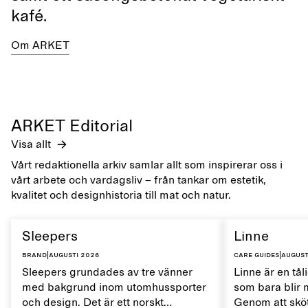
kafé.
Om ARKET
ARKET Editorial
Visa allt
Vårt redaktionella arkiv samlar allt som inspirerar oss i
vårt arbete och vardagsliv – från tankar om estetik,
kvalitet och designhistoria till mat och natur.
Sleepers
Linne
Brand
|
augusti 2026
Care guides
|
august
Sleepers grundades av tre vänner
Linne är en tål
med bakgrund inom utomhussporter
som bara blir 
och design. Det är ett norskt
Genom att sköt