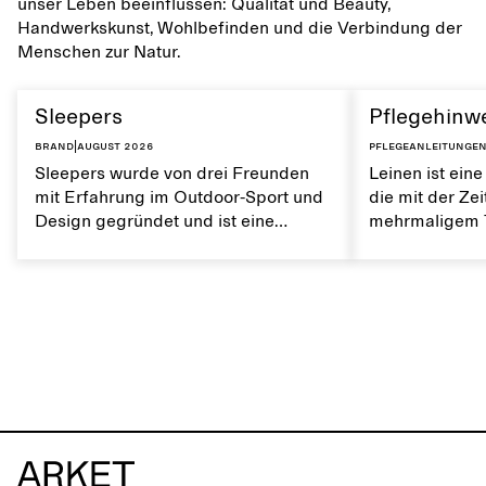
unser Leben beeinflussen: Qualität und Beauty,
Handwerkskunst, Wohlbefinden und die Verbindung der
Menschen zur Natur.
Sleepers
Pflegehinwe
Brand
|
August 2026
Pflegeanleitunge
Sleepers wurde von drei Freunden
Leinen ist eine
mit Erfahrung im Outdoor-Sport und
die mit der Ze
Design gegründet und ist eine
mehrmaligem T
norwegische Schuhmarke, die von
Es ist atmungs
einem aktiven Alltag und dem Leben
weiche Textur.
in der Stadt und am Meer inspiriert
von Leinen trä
ist. Die Marke bietet eine Alternative
natürlichen Ei
zu vollständig synthetischen Flip-
erhalten.
Flops und zeichnet sich durch klare,
minimalistische Linien, Komfort und
Vielseitigkeit in verschiedenen
Situationen aus.