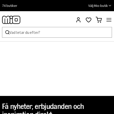
74 butiker
Välj Mio-butik
Få nyheter, erbjudanden och