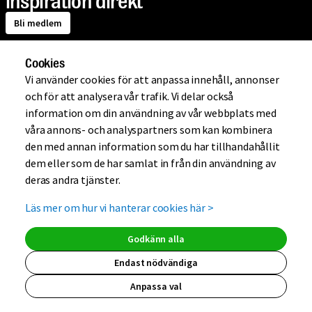
inspiration direkt
Bli medlem
Cookies
Om Mio
Vi använder cookies för att anpassa innehåll, annonser
och för att analysera vår trafik. Vi delar också
information om din användning av vår webbplats med
Handla på Mio
våra annons- och analyspartners som kan kombinera
den med annan information som du har tillhandahållit
dem eller som de har samlat in från din användning av
Hjälp
deras andra tjänster.
Läs mer om hur vi hanterar cookies här
>
Kundklubb
Godkänn alla
Endast nödvändiga
Anpassa val
(extern länk, ö
(extern länk,
(extern lä
(extern