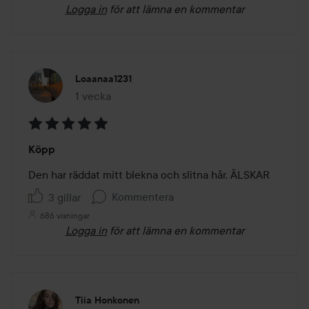
Logga in
för att lämna en kommentar
Loaanaa1231
1 vecka
Inlägget skapades 1 vecka
Betyg:
Köpp
5
av
Den har räddat mitt blekna och slitna hår. ÄLSKAR
5
Kommentera
3 gillar
686 visningar
Logga in
för att lämna en kommentar
Tiia Honkonen