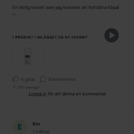
En riktig favorit som jag kommer att fortsätta köpa! 
✨
1 PRODUKT I INLÄGGET EN NY FAVORIT
Kommentera
5 gillar
2101 visningar
Logga in
för att lämna en kommentar
Elin
1 månad
Inlägget skapades 1 månad