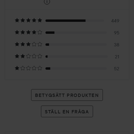
i
4.4
Baserat
på
449
95
655
38
betyg
21
52
BETYGSÄTT PRODUKTEN
STÄLL EN FRÅGA