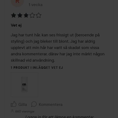
1 vecka
Inlägget skapades 1 vecka
Betyg:
Vet ej
3
av
Jag har tunt hår, kan ses frissigt ut (beroende på 
5
styling) och jag bleker till blont. Jag har aldrig 
upplevt att min hår har varit så skadat som vissa 
andra kommenterar, därav har jag inte märkt någon 
skillnad vid användning.
1 PRODUKT I INLÄGGET VET EJ
Gilla
Kommentera
660 visningar
Logga in
för att lämna en kommentar