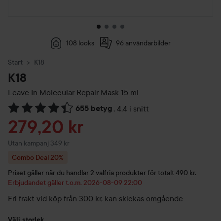
108 looks
96 användarbilder
Start
K18
K18
Leave In Molecular Repair Mask
15 ml
655 betyg
,
4.4 i snitt
Hoppa till Betyg & kommentarer
Reapris
279,20 kr
Utan kampanj 349 kr
Combo Deal 20%
Priset gäller när du handlar 2 valfria produkter för totalt 490 kr.
Erbjudandet gäller t.o.m. 2026-08-09 22:00
Fri frakt vid köp från 300 kr, kan skickas omgående
Välj storlek