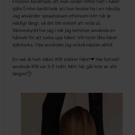
Frisören berättade att man sedan tillför fukt i håret 
själv.💦Hon berättade att hon brukar ha i en hårolja. 
Jag använder spraybalsam eftersom mitt hår är 
väldigt långt, så det blir enkelt att reda ut. 
Värmeskydd har jag i när jag behöver använda en 
hårtork för att torka upp håret. Vill helst låta håret 
självtorka. Olja använder jag också nästan alltid. 

En sak är helt säker, K18 stärker håret❤ Har fortsatt 
använda K18 var 3-5 tvätt. Mitt hår går inte av alls 
längre!👌