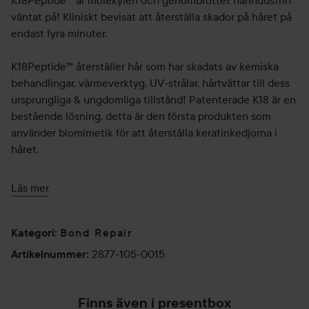
K18Peptide™ är molekylen och genombrottet hårindustrin
väntat på! Kliniskt bevisat att återställa skador på håret på
endast fyra minuter.
K18Peptide™ återställer hår som har skadats av kemiska
behandlingar, värmeverktyg, UV-strålar, hårtvättar till dess
ursprungliga & ungdomliga tillstånd! Patenterade K18 är en
bestående lösning, detta är den första produkten som
använder biomimetik för att återställa keratinkedjorna i
håret.
K18 skapar mjukt, frissfritt, starkt hår med flexibilitet som
Läs mer
känns som nytt.
Bond Repair
Användning:
Kategori
:
1. Schamponera håret med ett djuprengörande shampoo
2877-105-0015
Artikelnummer
:
och skölj. Använd INTE balsam. Handdukstorka håret.
2. Börja med 1 pumptag K18 Mask och applicera mer efter
Finns även i presentbox