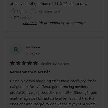
att se vad det gör med mitt hår på längre sikt.
Kommentera
1 gillar
1777 visningar
Logga in
för att lämna en kommentar
Rebecca
2 veckor
Inlägget skapades 2 veckor
Verifierad köpare
Betyg:
Räddaren för blekt hår
5
av
Detta blev min räddning efter blekt håret hos frisör 
5
två gånger. De två första gångerna jag använde 
produkten var jag skeptisk, men efter fjärde gången 
märkte jag stor skillnad på kvalitén av mitt hår. Nu 
bryts det inte längre av och känns mycket starkare. 