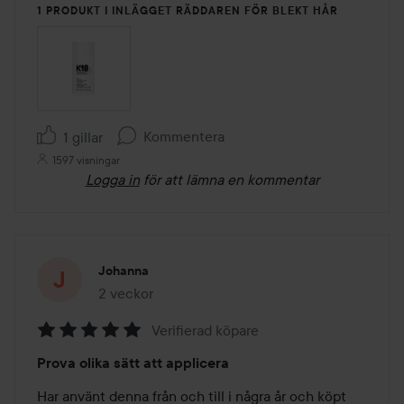
1 PRODUKT I INLÄGGET RÄDDAREN FÖR BLEKT HÅR
Kommentera
1 gillar
1597 visningar
Logga in
för att lämna en kommentar
Johanna
2 veckor
Inlägget skapades 2 veckor
Verifierad köpare
Betyg:
Prova olika sätt att applicera
5
av
Har använt denna från och till i några år och köpt 