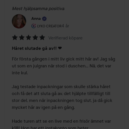
Mest hjälpsamma positiva
Anna
Användarens roll: Lyko Creator.
4 år
Inlägget skapades 4 år
LYKO CREATOR
Verifierad köpare
Betyg:
Håret slutade gå av!! ❤
5
av
För första gången i mitt liv gick mitt hår av! Jag såg 
5
ut som en julgran när stod i duschen... Nä, det var 
inte kul.

Jag testade inpackningar som skulle stärka håret 
och få det att sluta gå av, det hjälpte tillfälligt till 
stor del, men när inpackningen tog slut, ja då gick 
mycket hår av igen på en gång.

Hade turen att se en live med en frisör ämnet var 
k18! Hon har ett instakonto som heter 