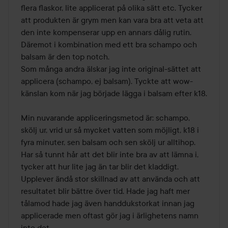
5
flera flaskor, lite applicerat på olika sätt etc. Tycker 
att produkten är grym men kan vara bra att veta att 
den inte kompenserar upp en annars dålig rutin. 
Däremot i kombination med ett bra schampo och 
balsam är den top notch.

Som många andra älskar jag inte original-sättet att 
applicera (schampo, ej balsam). Tyckte att wow-
känslan kom när jag började lägga i balsam efter k18.

Min nuvarande appliceringsmetod är: schampo, 
skölj ur, vrid ur så mycket vatten som möjligt, k18 i 
fyra minuter, sen balsam och sen skölj ur alltihop. 
Har så tunnt hår att det blir inte bra av att lämna i, 
tycker att hur lite jag än tar blir det kladdigt. 
Upplever ändå stor skillnad av att använda och att 
resultatet blir bättre över tid. Hade jag haft mer 
tålamod hade jag även handdukstorkat innan jag 
applicerade men oftast gör jag i ärlighetens namn 
inte det.
