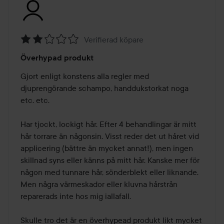
Verifierad köpare
Betyg:
Överhypad produkt
2
av
Gjort enligt konstens alla regler med 
5
djuprengörande schampo, handdukstorkat noga 
etc. etc. 

Har tjockt, lockigt hår. Efter 4 behandlingar är mitt 
hår torrare än någonsin. Visst reder det ut håret vid 
applicering (bättre än mycket annat!), men ingen 
skillnad syns eller känns på mitt hår. Kanske mer för 
någon med tunnare hår, sönderblekt eller liknande. 
Men några värmeskador eller kluvna hårstrån 
reparerads inte hos mig iallafall. 

Skulle tro det är en överhypead produkt likt mycket 