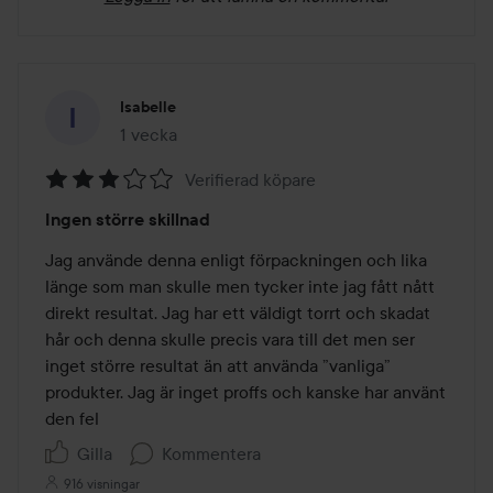
Isabelle
1 vecka
Inlägget skapades 1 vecka
Verifierad köpare
Betyg:
Ingen större skillnad
3
av
Jag använde denna enligt förpackningen och lika 
5
länge som man skulle men tycker inte jag fått nått 
direkt resultat. Jag har ett väldigt torrt och skadat 
hår och denna skulle precis vara till det men ser 
inget större resultat än att använda ”vanliga” 
produkter. Jag är inget proffs och kanske har använt 
den fel
Gilla
Kommentera
916 visningar