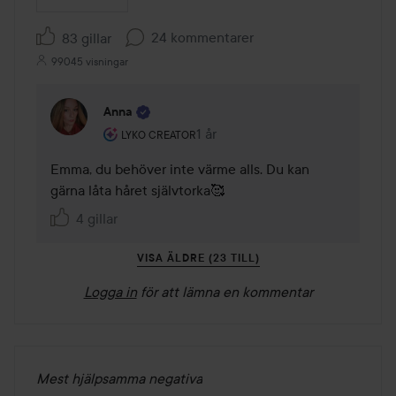
24 kommentarer
83 gillar
99045 visningar
Anna
Användarens roll: Lyko Creator.
1 år
Kommentaren lades 1 år
LYKO CREATOR
Emma, du behöver inte värme alls. Du kan 
gärna låta håret självtorka🥰
4 gillar
VISA ÄLDRE (23 TILL)
Logga in
för att lämna en kommentar
Mest hjälpsamma negativa