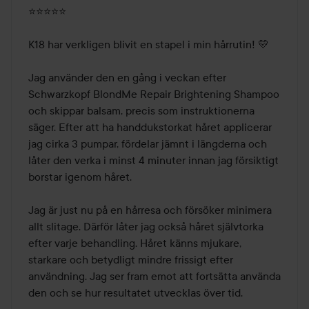
av
⭐️⭐️⭐️⭐️⭐️

5
K18 har verkligen blivit en stapel i min hårrutin! 💛

Jag använder den en gång i veckan efter 
Schwarzkopf BlondMe Repair Brightening Shampoo 
och skippar balsam, precis som instruktionerna 
säger. Efter att ha handdukstorkat håret applicerar 
jag cirka 3 pumpar, fördelar jämnt i längderna och 
låter den verka i minst 4 minuter innan jag försiktigt 
borstar igenom håret.

Jag är just nu på en hårresa och försöker minimera 
allt slitage. Därför låter jag också håret självtorka 
efter varje behandling. Håret känns mjukare, 
starkare och betydligt mindre frissigt efter 
användning. Jag ser fram emot att fortsätta använda 
den och se hur resultatet utvecklas över tid.
