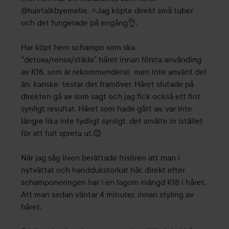
@hairtalkbyemelie. ⭐Jag köpte direkt små tuber 
och det fungerade på engång👌.

Har köpt hem schampo som ska 
"detoxa/rensa/städa" håret innan första använding 
av K18, som är rekommenderat  men inte använt det 
än, kanske  testar det framöver. Håret slutade på 
direkten gå av som sagt och jag fick också ett fint 
synligt resultat. Håret som hade gått av, var inte 
längre lika inte tydligt synligt, det smälte in istället 
för att fult spreta ut.😊

När jag såg liven berättade frisören att man i 
nytvättat och handdukstorkat hår, direkt efter 
schamponeringen har i en lagom mängd K18 i håret. 
Att man sedan väntar 4 minuter, innan styling av 
håret. 
