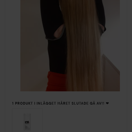
1 PRODUKT I INLÄGGET HÅRET SLUTADE GÅ AV!! ❤