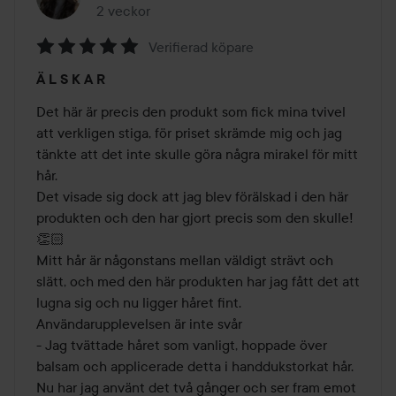
2 veckor
Inlägget skapades 2 veckor
Verifierad köpare
Betyg:
Ä L S K A R
5
av
Det här är precis den produkt som fick mina tvivel 
5
att verkligen stiga, för priset skrämde mig och jag 
tänkte att det inte skulle göra några mirakel för mitt 
hår.

Det visade sig dock att jag blev förälskad i den här 
produkten och den har gjort precis som den skulle!
👏🏻

Mitt hår är någonstans mellan väldigt strävt och 
slätt, och med den här produkten har jag fått det att 
lugna sig och nu ligger håret fint. 
Användarupplevelsen är inte svår

- Jag tvättade håret som vanligt, hoppade över 
balsam och applicerade detta i handdukstorkat hår. 
Nu har jag använt det två gånger och ser fram emot 