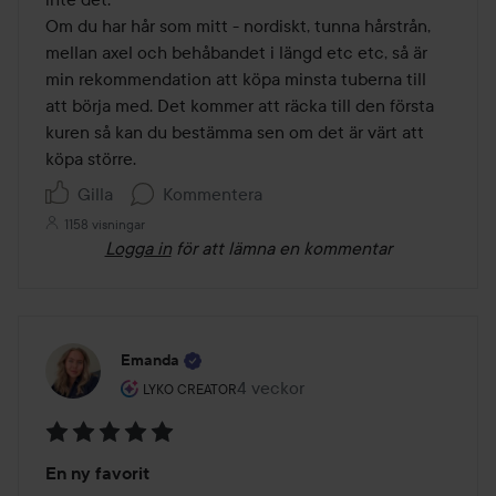
Om du har hår som mitt - nordiskt, tunna hårstrån, 
mellan axel och behåbandet i längd etc etc, så är 
min rekommendation att köpa minsta tuberna till 
att börja med. Det kommer att räcka till den första 
kuren så kan du bestämma sen om det är värt att 
Gilla
Kommentera
1158 visningar
Logga in
för att lämna en kommentar
Emanda
Användarens roll: Lyko Creator.
4 veckor
Inlägget skapades 4 veckor
LYKO CREATOR
Betyg:
En ny favorit
5