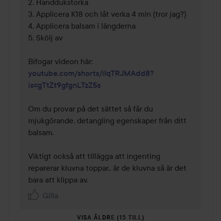
2. Handdukstorka

3. Applicera K18 och låt verka 4 min (tror jag?)

4. Applicera balsam i längderna

5. Skölj av

youtube.com/shorts/iIqTRJMAdd8?
is=gTtZt9gfgnLTzZ5s
Om du provar på det sättet så får du 
mjukgörande, detangling egenskaper från ditt 
balsam.

Viktigt också att tillägga att ingenting 
reparerar kluvna toppar.. är de kluvna så är det 
bara att klippa av.
Gilla
VISA ÄLDRE (15 TILL)