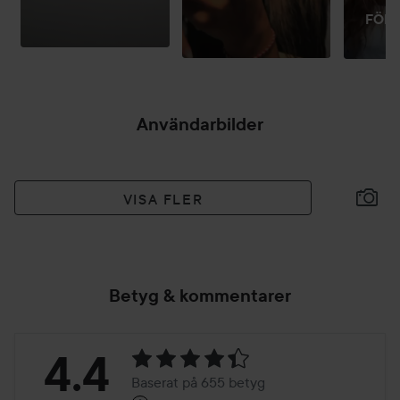
FÖRS
H
Användarbilder
VISA FLER
Betyg & kommentarer
Betyg:
4.4
Baserat på 655 betyg