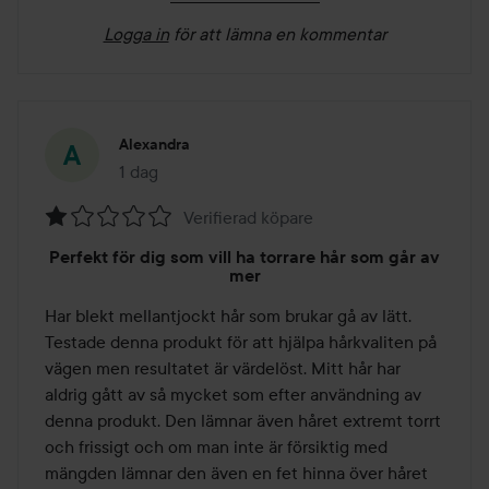
Logga in
för att lämna en kommentar
Alexandra
1 dag
Inlägget skapades 1 dag
Verifierad köpare
Betyg:
Perfekt för dig som vill ha torrare hår som går av
1
mer
av
Har blekt mellantjockt hår som brukar gå av lätt. 
5
Testade denna produkt för att hjälpa hårkvaliten på 
vägen men resultatet är värdelöst. Mitt hår har 
aldrig gått av så mycket som efter användning av 
denna produkt. Den lämnar även håret extremt torrt 
och frissigt och om man inte är försiktig med 
mängden lämnar den även en fet hinna över håret 