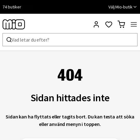
74 butiker
Fri frakt till butik
Välj Mio-butik
404
Sidan hittades inte
Sidan kan ha flyttats eller tagits bort. Du kan testa att söka
eller använd menyn i toppen.