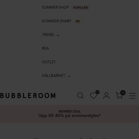
SUMMER SHOP
POPULÄR
KOMMER SNART
NY
TREND
REA
OUTLET
HÅLLBARHET
0
0
MEMBER DEAL
Upp till 40% på sommarstyles*