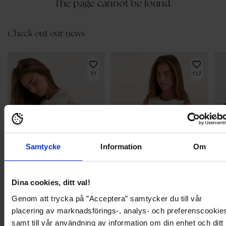
The page cannot be found.
Check out our news
77
117
Samtycke
Information
Om
Dina cookies, ditt val!
BÄ
Genom att trycka på ”Acceptera” samtycker du till vår
placering av marknadsförings-, analys- och preferenscookie
559,95 kr
399,95 kr
379
Objlaney L/S LO TOP
Viringa O-neck S/L TOP
Puff
samt till vår användning av information om din enhet och ditt