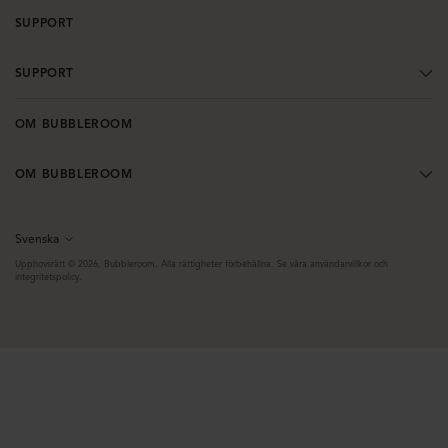
SUPPORT
SUPPORT
OM BUBBLEROOM
OM BUBBLEROOM
Svenska
Språk
Upphovsrätt © 2026,
Bubbleroom
. Alla rättigheter förbehållna. Se våra användarvillkor och
integritetspolicy.