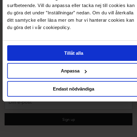
OBJECTCOLLECTORSITEM
VILA
BUB
surfbeteende. Vill du anpassa eller tacka nej till cookies kan
Recyc
du göra det under ”Inställningar” nedan. Om du vill återkalla
ditt samtycke eller läsa mer om hur vi hanterar cookies kan
du göra det i vår cookiepolicy.
Vad våra kunder säger
Tillåt alla
Anpassa
10 % rabatt på ditt första köp!
Prenumerera på vårt nyhetsbrev
Endast nödvändiga
Din
e-
post
Sign up