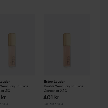
401 kr
400 kr
e Concealer
Lauder
Double Wear
5N
Stay-In-Place Concealer
Estée Lauder
Double Wear
.5C
Stay-In-Pla
Rekommenderat pris 445 kr
Rekommenderat pris 445 kr
Lauder
Estée Lauder
 Wear
Stay-In-Place
Double Wear
Stay-In-Place
ler
.5C
Concealer
2.5C
 kr
401 kr
derat pris 445 kr
Rekommenderat pris 445 kr
 445 kr
Rek. pris 445 kr