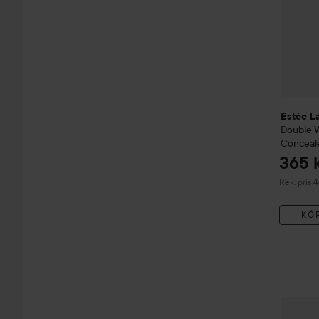
Estée L
Double 
Conceal
365 
Rekommend
Rek. pris 
KÖ
Estée L