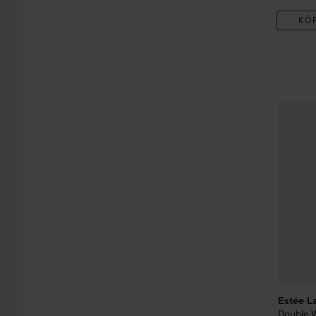
KÖ
Estée L
Estée L
Double 