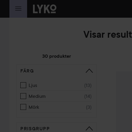
HOPPA TILL INNEHÅLLET
Visar result
30 produkter
FÄRG
HOPPA TILL SORTERA
Estée L
Ljus
(
13
)
Medium
(
14
)
Mörk
(
3
)
PRISGRUPP