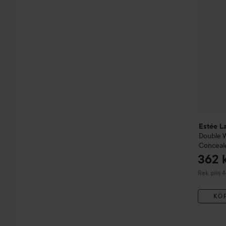
Estée L
Double 
Conceal
362 
Rekommend
Rek. pris 
KÖ