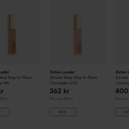
auder
Estée Lauder
Estée 
Wear
Stay-In-Place
Double Wear
Stay-In-Place
Double
er
4N
Concealer
3.5C
Concea
kr
362 kr
400
erat pris 445 kr
Rekommenderat pris 445 kr
Rekommen
445 kr
Rek. pris 445 kr
Rek. pris
P
KÖP
K