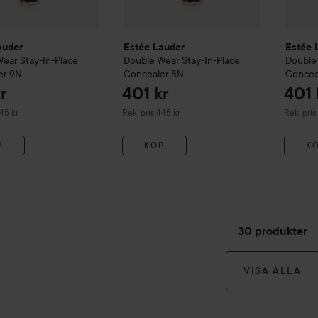
auder
Estée Lauder
Estée 
Wear
Stay-In-Place
Double Wear
Stay-In-Place
Double
er
9N
Concealer
8N
Concea
r
401 kr
401 
erat pris 445 kr
Rekommenderat pris 445 kr
Rekommen
445 kr
Rek. pris 445 kr
Rek. pris
P
KÖP
K
30 produkter
VISA ALLA