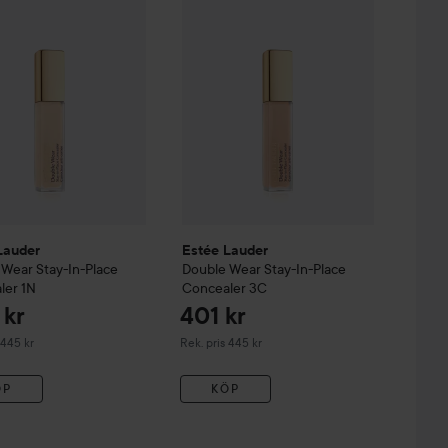
Lauder
Estée Lauder
 Wear
Stay-In-Place
Double Wear
Stay-In-Place
ler
1N
Concealer
3C
 kr
401 kr
derat pris 445 kr
Rekommenderat pris 445 kr
 445 kr
Rek. pris 445 kr
ÖP
KÖP