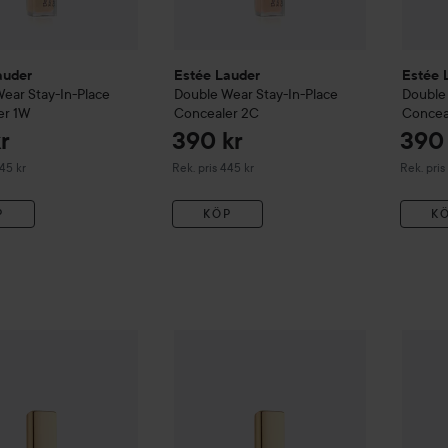
auder
Estée Lauder
Estée 
Wear
Stay-In-Place
Double Wear
Stay-In-Place
Double
er
1W
Concealer
2C
Concea
r
390 kr
390 
erat pris 445 kr
Rekommenderat pris 445 kr
Rekommen
445 kr
Rek. pris 445 kr
Rek. pris
P
KÖP
K
365 kr
auder
Double Wear
Stay-In-Place Concealer
Estée Lauder
Double Wear
2N
Stay-In-Plac
Estée 
Rekommenderat pris 445 kr