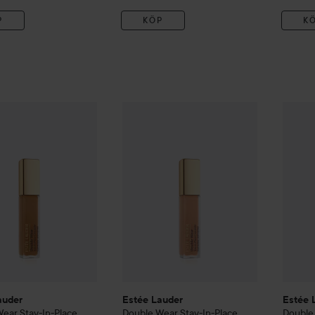
P
KÖP
K
400 kr
auder
Double Wear
Stay-In-Place Concealer
Estée Lauder
Double Wear
5W
Stay-In-Plac
Estée 
Rekommenderat pris 445 kr
auder
Estée Lauder
Estée 
Wear
Stay-In-Place
Double Wear
Stay-In-Place
Double