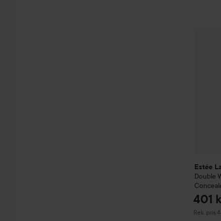
Estée L
Estée L
Double 
Conceal
401 k
Rekommend
Rek. pris 