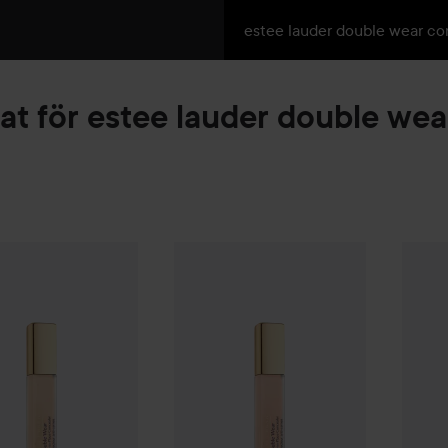
at för
estee lauder double wea
401 kr
auder
Double Wear
Stay-In-Place Concealer
Estée Lauder
Double Wear
1W
Stay-In-Plac
Estée 
Rekommenderat pris 445 kr