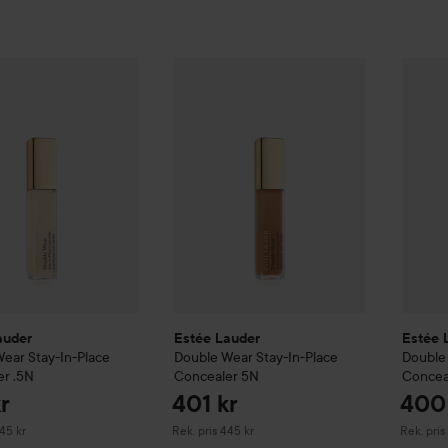
401 kr
auder
Double Wear
Stay-In-Place Concealer
Estée Lauder
Double Wear
.5N
Stay-In-Plac
Estée 
Rekommenderat pris 445 kr
auder
Estée Lauder
Estée 
Wear
Stay-In-Place
Double Wear
Stay-In-Place
Double
er
.5N
Concealer
5N
Concea
r
401 kr
400
erat pris 445 kr
Rekommenderat pris 445 kr
Rekommen
445 kr
Rek. pris 445 kr
Rek. pris