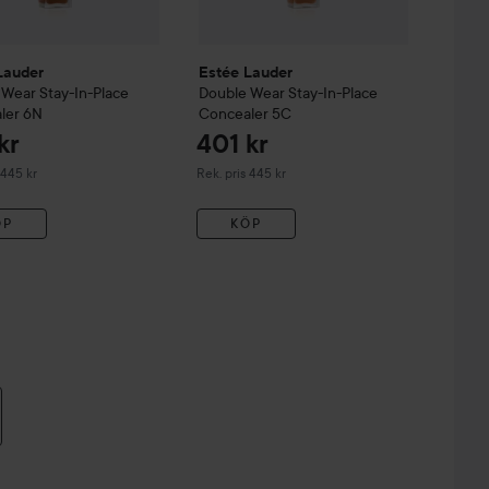
Lauder
Estée Lauder
 Wear
Stay-In-Place
Double Wear
Stay-In-Place
ler
6N
Concealer
5C
kr
401 kr
derat pris 445 kr
Rekommenderat pris 445 kr
 445 kr
Rek. pris 445 kr
ÖP
KÖP