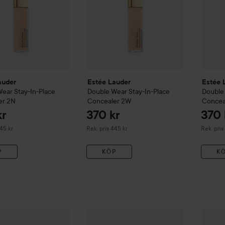
auder
Estée Lauder
Estée 
Wear
Stay-In-Place
Double Wear
Stay-In-Place
Double
er
2N
Concealer
2W
Concea
kr
370 kr
370 
erat pris 445 kr
Rekommenderat pris 445 kr
Rekommen
445 kr
Rek. pris 445 kr
Rek. pris
P
KÖP
K
362 kr
auder
Double Wear
Stay-In-Place Concealer
Estée Lauder
Double Wear
4N
Stay-In-Plac
Estée 
Rekommenderat pris 445 kr