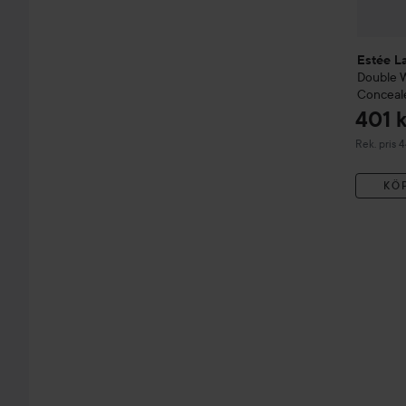
Estée L
Double 
Conceal
401 k
Rekommend
Rek. pris 
KÖ