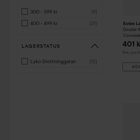
300 - 399 kr
(
9
)
400 - 499 kr
(
21
)
Estée L
Double 
Conceal
401 k
LAGERSTATUS
Rekommend
Rek. pris 
Lyko Drottninggatan
(
12
)
KÖ
Estée L