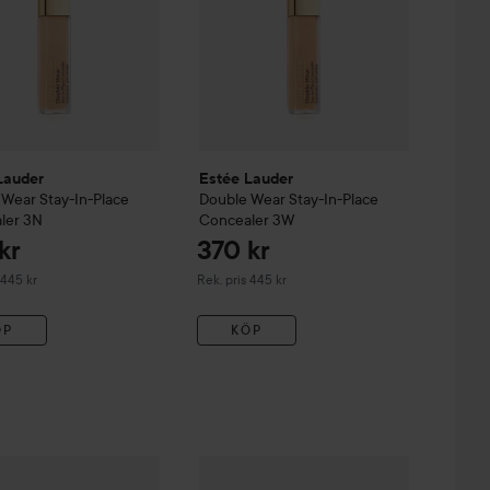
Lauder
Estée Lauder
 Wear
Stay-In-Place
Double Wear
Stay-In-Place
ler
3N
Concealer
3W
kr
370 kr
derat pris 445 kr
Rekommenderat pris 445 kr
 445 kr
Rek. pris 445 kr
ÖP
KÖP
362 kr
400 kr
e Concealer
Lauder
Double Wear
3.5C
Stay-In-Place Concealer
Estée Lauder
Double Wear
1N
Stay-In-Pla
Rekommenderat pris 445 kr
Rekommenderat pris 445 kr