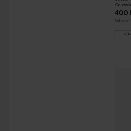
Conceal
400 
Rekommend
Rek. pris 
KÖ
Estée L