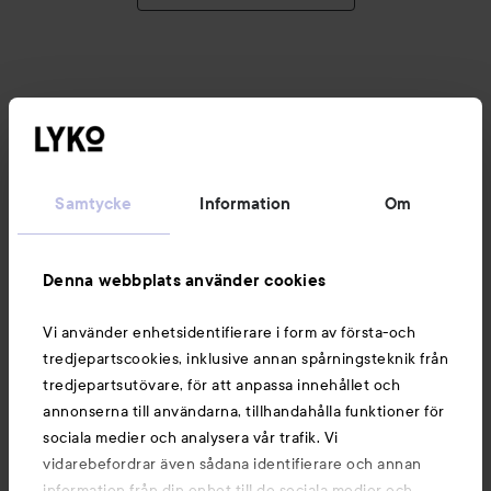
Rekommenderade produkter
Samtycke
Information
Om
Make Up Store
Cover All Mix
Armani
The Original
Luminous Silk Foundat
179 kr
SPONSRAD
Denna webbplats använder cookies
Vi använder enhetsidentifierare i form av första-och
tredjepartscookies, inklusive annan spårningsteknik från
tredjepartsutövare, för att anpassa innehållet och
annonserna till användarna, tillhandahålla funktioner för
sociala medier och analysera vår trafik. Vi
vidarebefordrar även sådana identifierare och annan
information från din enhet till de sociala medier och