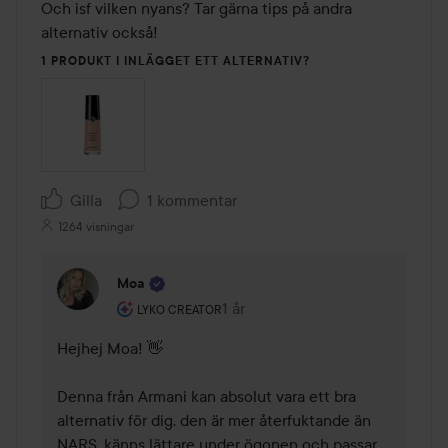
Och isf vilken nyans? Tar gärna tips på andra 
alternativ också! 
1 PRODUKT I INLÄGGET ETT ALTERNATIV?
Gilla
1 kommentar
1264 visningar
Moa
Användarens roll: Lyko Creator.
1 år
Kommentaren lades 1 år
LYKO CREATOR
Hejhej Moa! 👋 

Denna från Armani kan absolut vara ett bra 
alternativ för dig, den är mer återfuktande än 
NARS, känns lättare under ögonen och passar 