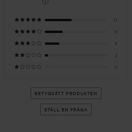
i
4.7
Baserat
på
17
11
39
9
betyg
2
0
BETYGSÄTT PRODUKTEN
STÄLL EN FRÅGA