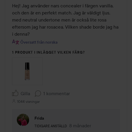
Hej! Jag använder nars concealer i färgen vanilla, 
och den är en perfekt match. Jag är väldigt ljus, 
med neutral undertone men är också lite rosa 
eftersom jag har rosacea. Vilken shade borde jag ha 
i denna?
Översatt från norska
1 PRODUKT I INLÄGGET VILKEN FÄRG?
Gilla
1 kommentar
1044 visningar
Frida
Användarens roll: Tidigare anställd.
8 månader
Kommentaren lades 8 månade
TIDIGARE ANSTÄLLD