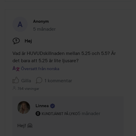
Anonym
5 månader
Inlägget skapades 5 månader
Hej
Vad är HUVUDskillnaden mellan 5.25 och 5.5? Är 
det bara att 5.25 är lite ljusare?
Översatt från norska
Gilla
1 kommentar
764 visningar
Linnea
Användarens roll: Kundtjänst på Lyko.
5 månader
Kommentaren lades 5 mån
KUNDTJÄNST PÅ LYKO
Hej! 🤗 
