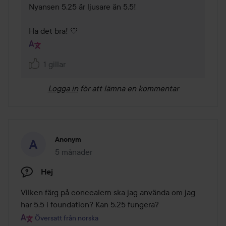
Nyansen 5.25 är ljusare än 5.5! 

Ha det bra! 🤍
1 gillar
Logga in
för att lämna en kommentar
Anonym
5 månader
Inlägget skapades 5 månader
Hej
Vilken färg på concealern ska jag använda om jag 
har 5.5 i foundation? Kan 5.25 fungera?
Översatt från norska