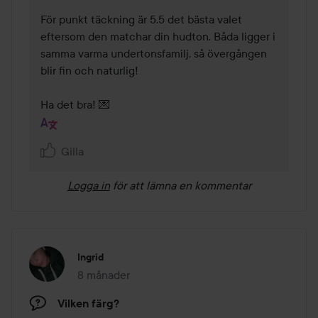
För punkt täckning är 5.5 det bästa valet 
eftersom den matchar din hudton. Båda ligger i 
samma varma undertonsfamilj, så övergången 
blir fin och naturlig! 

Ha det bra! 💌 
Gilla
Logga in
för att lämna en kommentar
Ingrid
8 månader
Inlägget skapades 8 månader
Vilken färg?