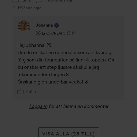
1993 visningar
Johanna
Användarens roll: Lyko Creator.
3 år
Kommentaren lades 3 år
LYKO CREATOR
Hej Johanna, 🥰

Om du önskar en concealer som är likvärdig i 
färg som din foundation så är nr 4 toppen. Om 
du önskar ett step ljusare så skulle jag 
rekommendera färgen 3.

Önskar dig en underbar vecka! 🌷
Gilla
Logga in
för att lämna en kommentar
VISA ALLA (28 TILL)