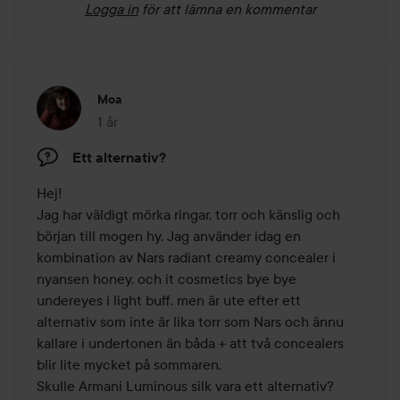
Logga in
för att lämna en kommentar
Moa
1 år
Inlägget skapades 1 år
Ett alternativ?
Hej! 

Jag har väldigt mörka ringar, torr och känslig och 
början till mogen hy. Jag använder idag en 
kombination av Nars radiant creamy concealer i 
nyansen honey, och it cosmetics bye bye 
undereyes i light buff. men är ute efter ett 
alternativ som inte är lika torr som Nars och ännu 
kallare i undertonen än båda + att två concealers 
blir lite mycket på sommaren. 

Skulle Armani Luminous silk vara ett alternativ? 