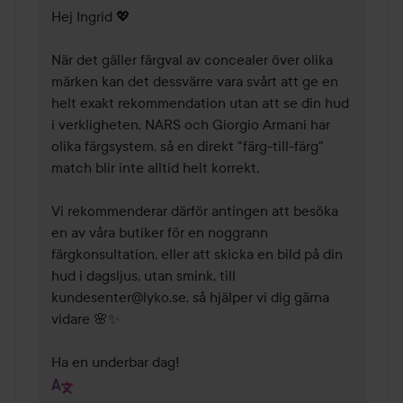
Hej Ingrid 💖

När det gäller färgval av concealer över olika 
märken kan det dessvärre vara svårt att ge en 
helt exakt rekommendation utan att se din hud 
i verkligheten. NARS och Giorgio Armani har 
olika färgsystem, så en direkt "färg-till-färg" 
match blir inte alltid helt korrekt.

Vi rekommenderar därför antingen att besöka 
en av våra butiker för en noggrann 
färgkonsultation, eller att skicka en bild på din 
hud i dagsljus, utan smink, till 
kundesenter@lyko.se, så hjälper vi dig gärna 
vidare 🌸✨

Ha en underbar dag!