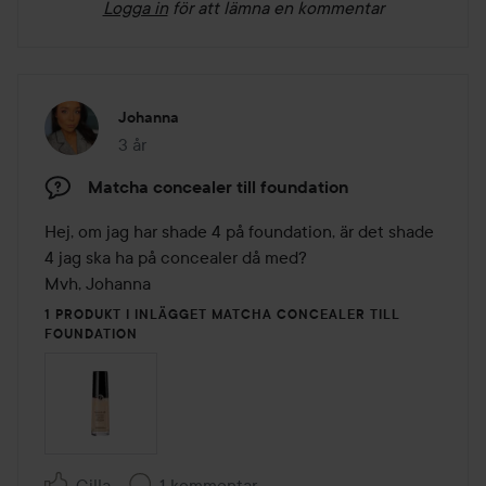
Logga in
för att lämna en kommentar
Johanna
3 år
Inlägget skapades 3 år
Matcha concealer till foundation
Hej, om jag har shade 4 på foundation, är det shade 
4 jag ska ha på concealer då med?

Mvh, Johanna
1 PRODUKT I INLÄGGET MATCHA CONCEALER TILL
FOUNDATION
Gilla
1 kommentar