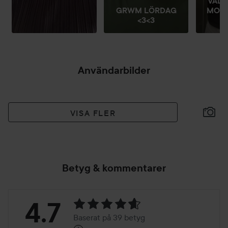
VAD 
GRWM LÖRDAG
MORG
<3<3
Användarbilder
VISA FLER
Betyg & kommentarer
Betyg:
4.7
Baserat på 39 betyg