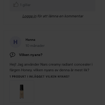
1 gillar
Logga in
för att lämna en kommentar
Hanna
10 månader
Inlägget skapades 10 månader
Vilken nyans?
Hej! Jag använder Nars creamy radiant concealer i 
färgen Honey, vilken nyans av denna är mest lik?
1 PRODUKT I INLÄGGET VILKEN NYANS?