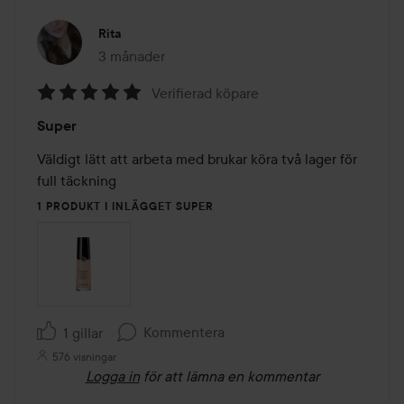
Rita
3 månader
Inlägget skapades 3 månader
Verifierad köpare
Betyg:
Super
5
av
Väldigt lätt att arbeta med brukar köra två lager för 
5
full täckning 
1 PRODUKT I INLÄGGET SUPER
Kommentera
1 gillar
576 visningar
Logga in
för att lämna en kommentar