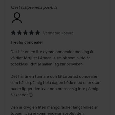
Mest hjälpsamma positiva
Verifierad köpare
Betyg:
Trevlig concealer
5
av
Det här en en lite dyrare concealer men jag är 
5
väldigt förtjust i Armani s smink som alltid är 
toppklass,  det är sällan jag blir besviken.  

Det här är en tunnare och lättarbetad concealer 
som håller på mig hela dagen både med eller utan 
puder ligger den kvar och creasar sig inte på mig, 
älskar det 👌

Den är dryg en liten mängd räcker långt vilket är 
toppen. Jag rekommenderar absolut den. 
