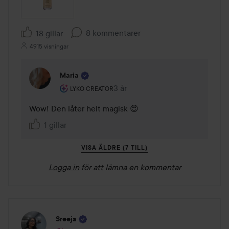
8 kommentarer
18 gillar
4915 visningar
Maria
Användarens roll: Lyko Creator.
3 år
Kommentaren lades 3 år
LYKO CREATOR
Wow! Den låter helt magisk 😍
1 gillar
VISA ÄLDRE (7 TILL)
Logga in
för att lämna en kommentar
Sreeja