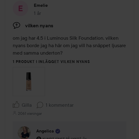
Emelie
1 år
Inlägget skapades 1 år
vilken nyans
om jag har 4,5 i Luminous Silk Foundation, vilken 
nyans borde jag ha här om jag vill ha snäppet ljusare 
med samma underton?
1 PRODUKT I INLÄGGET VILKEN NYANS
Gilla
1 kommentar
2061 visningar
Angelica
Användarens roll: Kundtjänst på Lyko.
1 år
Kommentaren lades 1 år