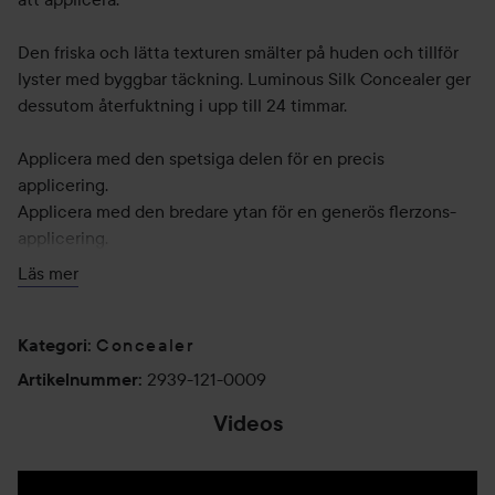
Den friska och lätta texturen smälter på huden och tillför
lyster med byggbar täckning. Luminous Silk Concealer ger
dessutom återfuktning i upp till 24 timmar.
Applicera med den spetsiga delen för en precis
applicering.
Applicera med den bredare ytan för en generös flerzons-
applicering.
Läs mer
12 ml
Concealer
Kategori
:
2939-121-0009
Artikelnummer
:
Videos