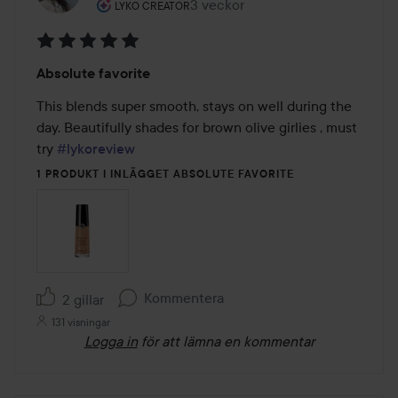
Användarens roll: Lyko Creator.
3 veckor
Inlägget skapades 3 veckor
LYKO CREATOR
Betyg:
Absolute favorite
5
av
This blends super smooth, stays on well during the 
5
day. Beautifully shades for brown olive girlies , must 
try 
#lykoreview
1 PRODUKT I INLÄGGET ABSOLUTE FAVORITE
Kommentera
2 gillar
131 visningar
Logga in
för att lämna en kommentar