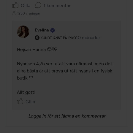
Gilla
1 kommentar
1230 visningar
Evelina
Användarens roll: Kundtjänst på Lyko.
10 månader
Kommentaren lades 10 mån
KUNDTJÄNST PÅ LYKO
Hejsan Hanna 😊👋

Nyansen 4,75 ser ut att vara närmast, men det 
allra bästa är att prova ut rätt nyans i en fysisk 
butik 🤍 

Allt gott! 
Gilla
Logga in
för att lämna en kommentar