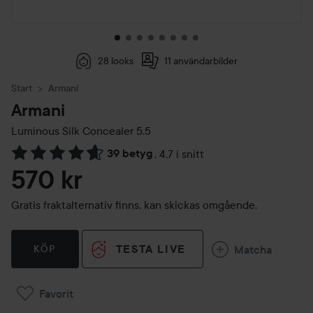
28 looks
11 användarbilder
Start
Armani
Armani
Luminous Silk Concealer
5.5
39 betyg
,
4.7 i snitt
Hoppa till Betyg & kommentarer
570 kr
Gratis fraktalternativ finns, kan skickas omgående.
TESTA LIVE
Matcha
KÖP
Favorit