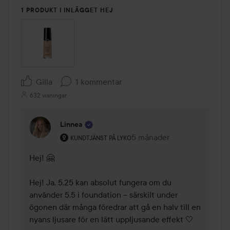
1 PRODUKT I INLÄGGET HEJ
Gilla
1 kommentar
632 visningar
Linnea
Användarens roll: Kundtjänst på Lyko.
5 månader
Kommentaren lades 5 mån
KUNDTJÄNST PÅ LYKO
Hej! 🤗 

Hej! Ja, 5.25 kan absolut fungera om du 
använder 5.5 i foundation – särskilt under 
ögonen där många föredrar att gå en halv till en 
nyans ljusare för en lätt uppljusande effekt 🤍
