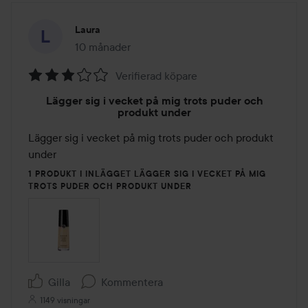
Laura
10 månader
Inlägget skapades 10 månader
Verifierad köpare
Betyg:
Lägger sig i vecket på mig trots puder och
3
produkt under
av
Lägger sig i vecket på mig trots puder och produkt 
5
under
1 PRODUKT I INLÄGGET LÄGGER SIG I VECKET PÅ MIG
TROTS PUDER OCH PRODUKT UNDER
Gilla
Kommentera
1149 visningar