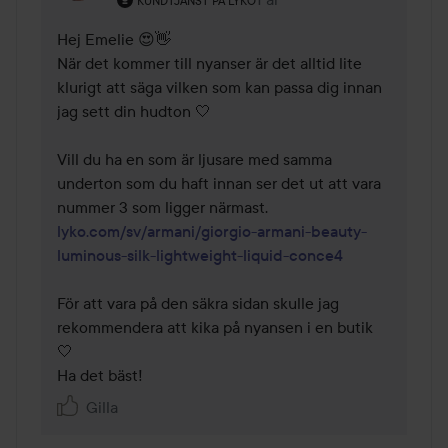
KUNDTJÄNST PÅ LYKO
Hej Emelie 😍👋

När det kommer till nyanser är det alltid lite 
klurigt att säga vilken som kan passa dig innan 
jag sett din hudton 🤍

Vill du ha en som är ljusare med samma 
underton som du haft innan ser det ut att vara 
lyko.com/sv/armani/giorgio-armani-beauty-
luminous-silk-lightweight-liquid-conce4
För att vara på den säkra sidan skulle jag 
rekommendera att kika på nyansen i en butik 
🤍

Ha det bäst!
Gilla