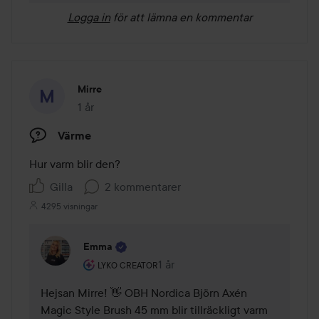
Logga in
för att lämna en kommentar
Mirre
1 år
Inlägget skapades 1 år
Värme
Hur varm blir den?
Gilla
2 kommentarer
4295 visningar
Emma
Användarens roll: Lyko Creator.
1 år
Kommentaren lades 1 år
LYKO CREATOR
Hejsan Mirre! 👋 OBH Nordica Björn Axén 
Magic Style Brush 45 mm blir tillräckligt varm 