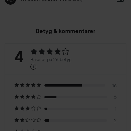
Betyg & kommentarer
Betyg:
4
Baserat på 26 betyg
i
4
Baserat
på
16
5
26
1
betyg
2