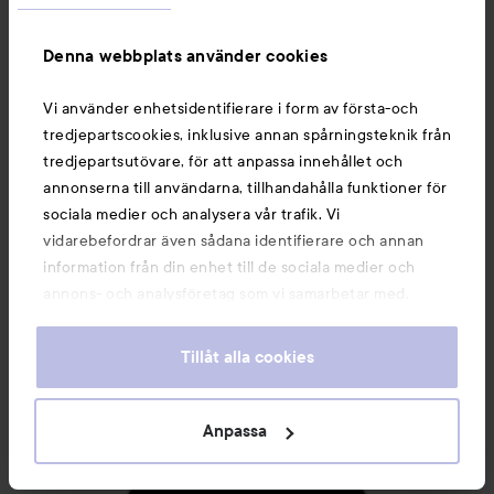
Denna webbplats använder cookies
Vi använder enhetsidentifierare i form av första-och
Nyheter och erbjudanden
tredjepartscookies, inklusive annan spårningsteknik från
tredjepartsutövare, för att anpassa innehållet och
annonserna till användarna, tillhandahålla funktioner för
Följ oss
sociala medier och analysera vår trafik. Vi
vidarebefordrar även sådana identifierare och annan
information från din enhet till de sociala medier och
Kundservice
annons- och analysföretag som vi samarbetar med.
Dessa kan i sin tur kombinera informationen med annan
information som du har tillhandahållit eller som de har
Tillåt alla cookies
Information
samlat in när du har använt deras tjänster. Du godkänner
våra cookies vid fortsatt användande av vår webbplats.
För information om hur du kan ändra inställningarna för
Anpassa
Du kanske också gillar
cookies, se vår
Cookie Policy