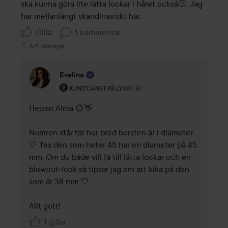
ska kunna göra lite lätta lockar i håret också🙂. Jag 
har mellanlångt skandinaviskt hår.
Gilla
1 kommentar
674 visningar
Evelina
Användarens roll: Kundtjänst på Lyko.
1 år
Kommentaren lades 1 år
KUNDTJÄNST PÅ LYKO
Hejsan Alma 😊👋

Numren står för hur bred borsten är i diameter 
🤍 Tex den som heter 45 har en diameter på 45 
mm. Om du både vill få till lätta lockar och en 
blowout-look så tipsar jag om att kika på den 
som är 38 mm 🤍 

Allt gott! 
1 gillar