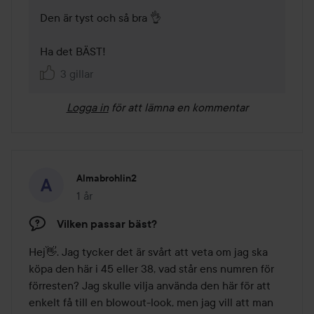
Den är tyst och så bra 👌

Ha det BÄST!
3 gillar
Logga in
för att lämna en kommentar
Almabrohlin2
1 år
Inlägget skapades 1 år
Vilken passar bäst?
Hej👋. Jag tycker det är svårt att veta om jag ska 
köpa den här i 45 eller 38, vad står ens numren för 
förresten? Jag skulle vilja använda den här för att 
enkelt få till en blowout-look, men jag vill att man 