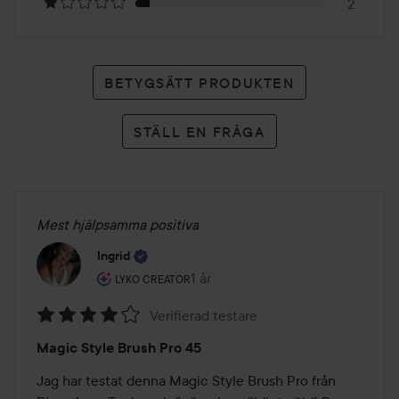
2
BETYGSÄTT PRODUKTEN
STÄLL EN FRÅGA
Mest hjälpsamma positiva
Ingrid
Användarens roll: Lyko Creator.
1 år
Inlägget skapades 1 år
LYKO CREATOR
Verifierad testare
Betyg:
Magic Style Brush Pro 45
4
av
Jag har testat denna Magic Style Brush Pro från 
5