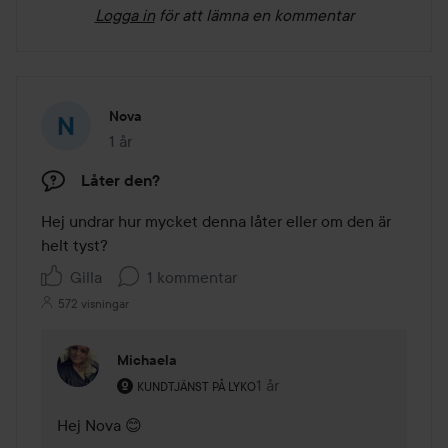
Logga in
för att lämna en kommentar
Nova
1 år
Inlägget skapades 1 år
Låter den?
Hej undrar hur mycket denna låter eller om den är 
helt tyst?
Gilla
1 kommentar
572 visningar
Michaela
Användarens roll: Kundtjänst på Lyko.
1 år
Kommentaren lades 1 år
KUNDTJÄNST PÅ LYKO
Hej Nova 😊
