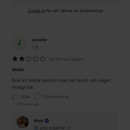
Logga in
för att lämna en kommentar
Jennifer
1 år
Inlägget skapades 1 år
Verifierad köpare
Betyg:
Sådär
2
av
Svår att jobba med om man har tjockt och något 
5
frissigt hår. 
Gilla
1 kommentar
1526 visningar
Maja
Användarens roll: Lyko Creator.
1 år
Kommentaren lades 1 år
LYKO CREATOR