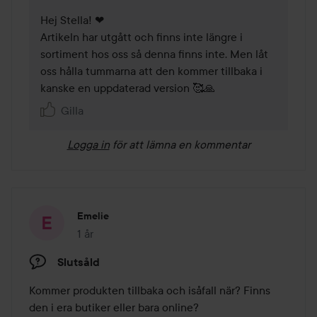
Hej Stella! ❤

Artikeln har utgått och finns inte längre i 
sortiment hos oss så denna finns inte. Men låt 
oss hålla tummarna att den kommer tillbaka i 
kanske en uppdaterad version 🥰🙏
Gilla
Logga in
för att lämna en kommentar
Emelie
1 år
Inlägget skapades 1 år
Slutsåld
Kommer produkten tillbaka och isåfall när? Finns 
den i era butiker eller bara online?