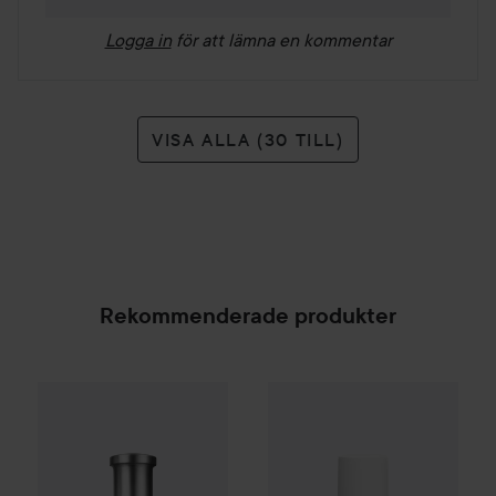
Logga in
för att lämna en kommentar
VISA ALLA (30 TILL)
Rekommenderade produkter
WOW-pris
Clinisoothe
Skin Pur
Combo Deal 25%
Hugo Boss
Eau de Toilette for Me
SPONSRAD