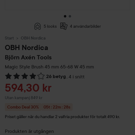
5 looks
4 användarbilder
Start
OBH Nordica
OBH Nordica
Björn Axén Tools
Magic Style Brush 45 mm 65-68 W
45 mm
26 betyg
,
4 i snitt
Hoppa till Betyg & kommentarer
Reapris
594,30 kr
Utan kampanj 849 kr
Combo Deal 30%
05t : 22m : 27s
Priset gäller i: 05 timmar, 22 minuter och 27 seku
Priset gäller när du handlar 2 valfria produkter för totalt 490 kr.
Produkten är utgången