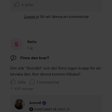
6 gillar
Logga in
för att lämna en kommentar
Stella
1 år
Inlägget skapades 1 år
Finns den kvar?
Det står ”Slutsåld” och det finns ingen knapp för att 
bevaka den. Kmr denna komma tillbaka?
Gilla
1 kommentar
1010 visningar
Annsofi
Användarens roll: Kundtjänst på Lyko.
1 år
Kommentaren lades 1 år
KUNDTJÄNST PÅ LYKO