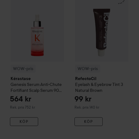
WOW-pris
WOW-pris
Kérastase
RefectoCil
Genesis
Serum Anti-Chute
Eyelash & Eyebrow Tint
3
Fortifiant Scalp Serum
90
Natural Brown
ml
564 kr
99 kr
Rekommenderat pris 752 kr
Rekommenderat pris 140 kr
Rek. pris 752 kr
Rek. pris 140 kr
KÖP
KÖP