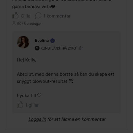
gärna behöva veta❤️
Gilla
1 kommentar
5048 visningar
Evelina
Användarens roll: Kundtjänst på Lyko.
1 år
Kommentaren lades 1 år
KUNDTJÄNST PÅ LYKO
Hej Kelly, 

Absolut, med denna borste så kan du skapa ett 
snyggt blowout-resultat 🥰 

Lycka till 🤍
1 gillar
Logga in
för att lämna en kommentar