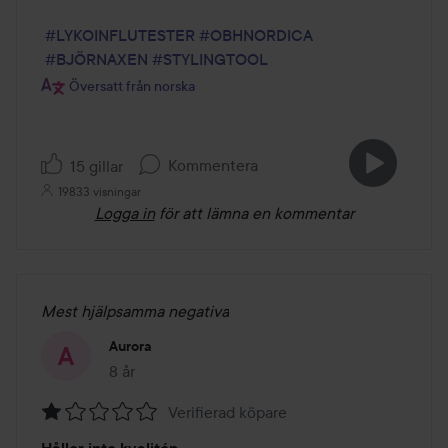
#LYKOINFLUTESTER
#OBHNORDICA
#BJÖRNAXEN
#STYLINGTOOL
Översatt från norska
Kommentera
15 gillar
19833 visningar
Logga in
för att lämna en kommentar
Mest hjälpsamma negativa
Aurora
8 år
Inlägget skapades 8 år
Verifierad köpare
Betyg: