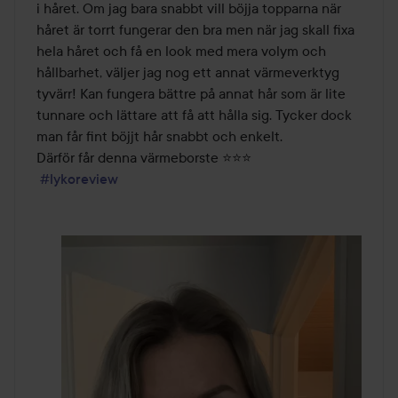
i håret. Om jag bara snabbt vill böjja topparna när 
håret är torrt fungerar den bra men när jag skall fixa 
hela håret och få en look med mera volym och 
hållbarhet, väljer jag nog ett annat värmeverktyg 
tyvärr! Kan fungera bättre på annat hår som är lite 
tunnare och lättare att få att hålla sig. Tycker dock 
man får fint böjjt hår snabbt och enkelt. 

Därför får denna värmeborste ⭐️⭐️⭐️

#lykoreview