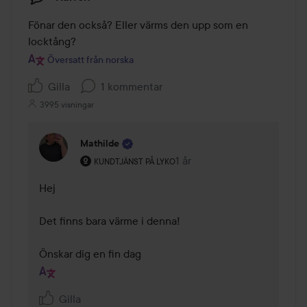
Fönar den också? Eller värms den upp som en 
locktång?
Översatt från norska
Gilla
1 kommentar
3995 visningar
Mathilde
Användarens roll: Kundtjänst på Lyko.
1 år
Kommentaren lades 1 år
KUNDTJÄNST PÅ LYKO
Hej 

Det finns bara värme i denna! 

Gilla