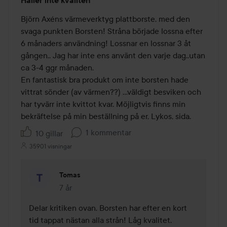
Håller inte kvalitén
1
av
Björn Axéns värmeverktyg plattborste, med den 
5
svaga punkten Borsten! Stråna började lossna efter 
6 månaders användning! Lossnar en lossnar 3 åt 
gången.. Jag har inte ens använt den varje dag..utan 
ca 3-4 ggr månaden. 

En fantastisk bra produkt om inte borsten hade 
vittrat sönder (av värmen??) ...väldigt besviken och 
har tyvärr inte kvittot kvar. Möjligtvis finns min 
bekräftelse på min beställning på er, Lykos, sida.
1 kommentar
10 gillar
35901 visningar
Tomas
7 år
Kommentaren lades 7 år
Delar kritiken ovan. Borsten har efter en kort 
tid tappat nästan alla strån! Låg kvalitet.