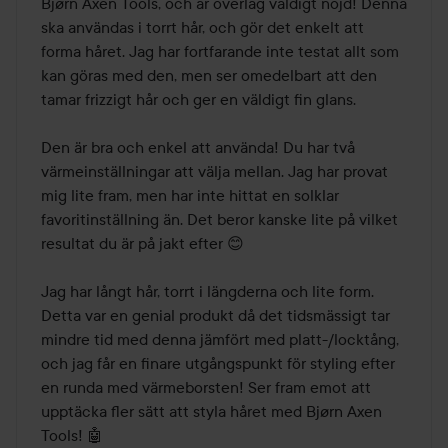
Bjørn Axen Tools, och är överlag väldigt nöjd! Denna 
ska användas i torrt hår, och gör det enkelt att 
forma håret. Jag har fortfarande inte testat allt som 
kan göras med den, men ser omedelbart att den 
tamar frizzigt hår och ger en väldigt fin glans. 

Den är bra och enkel att använda! Du har två 
värmeinställningar att välja mellan. Jag har provat 
mig lite fram, men har inte hittat en solklar 
favoritinställning än. Det beror kanske lite på vilket 
resultat du är på jakt efter 😊

Jag har långt hår, torrt i längderna och lite form. 
Detta var en genial produkt då det tidsmässigt tar 
mindre tid med denna jämfört med platt-/locktång, 
och jag får en finare utgångspunkt för styling efter 
en runda med värmeborsten! Ser fram emot att 
upptäcka fler sätt att styla håret med Bjørn Axen 
Tools! 🤖
