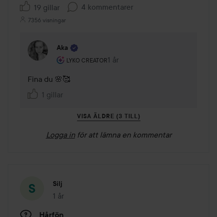
4 kommentarer
19 gillar
7356 visningar
Aka
Användarens roll: Lyko Creator.
1 år
Kommentaren lades 1 år
LYKO CREATOR
Fina du 🌸🥰
1 gillar
VISA ÄLDRE (3 TILL)
Logga in
för att lämna en kommentar
Silj
1 år
Inlägget skapades 1 år
Hårfön