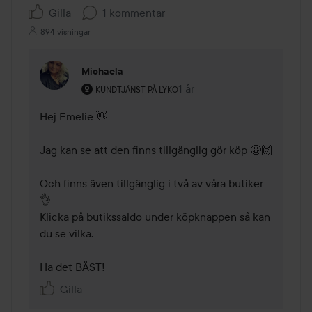
Gilla
1 kommentar
894 visningar
Michaela
Användarens roll: Kundtjänst på Lyko.
1 år
Kommentaren lades 1 år
KUNDTJÄNST PÅ LYKO
Hej Emelie 👋

Jag kan se att den finns tillgänglig gör köp 🤩🙌

Och finns även tillgänglig i två av våra butiker 
👌 

Klicka på butikssaldo under köpknappen så kan 
du se vilka.

Ha det BÄST!
Gilla