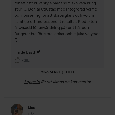
för att effektivt styla håret som ska vara kring 
150° C. Den är utrustad med integrerad värme 
och jonisering för att skapa glans och volym 
samt ge ett professionellt resultat. Produkten 
är avsedd för användning på torrt hår och 
fungerar bra för stora lockar och mjuka volymer​ 
🥰 

Ha de bäst! 🌟
Gilla
VISA ÄLDRE (1 TILL)
Logga in
för att lämna en kommentar
Lisa
1 år
Inlägget skapades 1 år