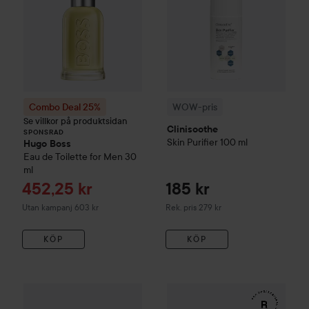
Combo Deal 25%
WOW-pris
Se villkor på produktsidan
Clinisoothe
SPONSRAD
Skin Purifier
100 ml
Hugo Boss
Eau de Toilette for Men
30
ml
Reapris
452,25 kr
185 kr
Rekommenderat pris 279 kr
Utan kampanj 603 kr
Rek. pris 279 kr
KÖP
KÖP
WOW-pris
Kérastase
Genesis
Serum Anti-Chute Fortifiant S
WOW-pris
RefectoCil
Eyelash 