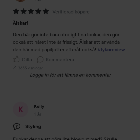
Verifierad köpare
Betyg:
Älskar!
5
av
Den här gör inte bara otroligt fina lockar, den gör 
5
också att håret inte är frissigt. Älskar att använda 
den här med papiljotter efteråt också! 
#lykoreview
Gilla
Kommentera
3655 visningar
Logga in
för att lämna en kommentar
Kelly
1 år
Inlägget skapades 1 år
Styling
Funkar denna att göra lite blowout med? Skulle 