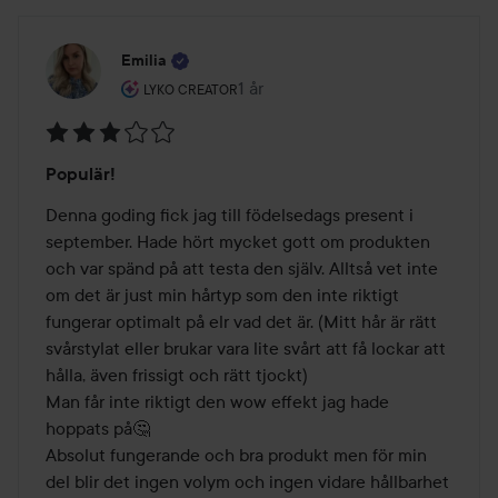
Emilia
Användarens roll: Lyko Creator.
1 år
Inlägget skapades 1 år
LYKO CREATOR
Betyg:
Populär!
3
av
Denna goding fick jag till födelsedags present i 
5
september. Hade hört mycket gott om produkten 
och var spänd på att testa den själv. Alltså vet inte 
om det är just min hårtyp som den inte riktigt 
fungerar optimalt på elr vad det är. (Mitt hår är rätt 
svårstylat eller brukar vara lite svårt att få lockar att 
hålla, även frissigt och rätt tjockt) 

Man får inte riktigt den wow effekt jag hade 
hoppats på🤔 

Absolut fungerande och bra produkt men för min 
del blir det ingen volym och ingen vidare hållbarhet 