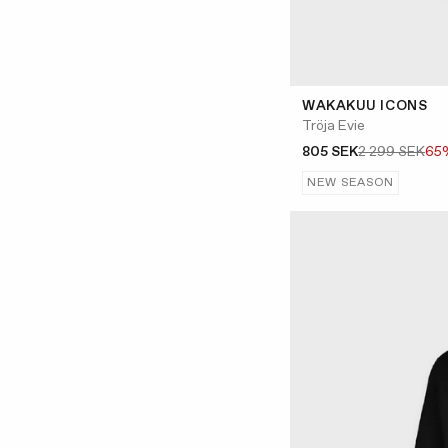
WAKAKUU ICONS
Tröja Evie
805 SEK
2 299 SEK
65
NEW SEASON