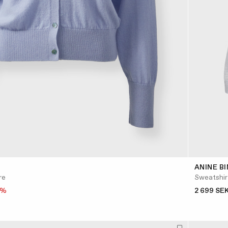
ANINE B
re
Sweatshirt
5%
2 699 SE