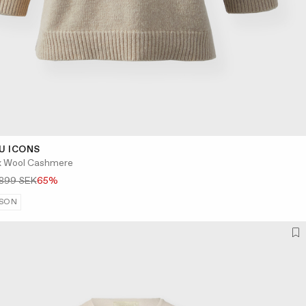
U ICONS
x Wool Cashmere
 899 SEK
65%
SON