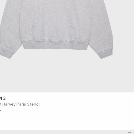
ING
 Harvey Paris Stencil
K