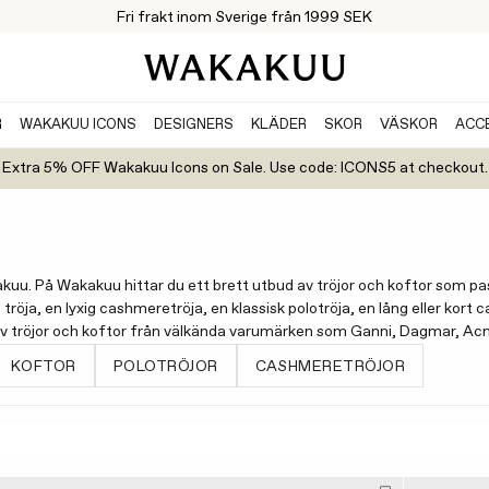
Fri frakt inom Sverige från 1999 SEK
R
WAKAKUU ICONS
DESIGNERS
KLÄDER
SKOR
VÄSKOR
ACC
Extra 5% OFF Wakakuu Icons on Sale. Use code: ICONS5 at checkout.
uu. På Wakakuu hittar du ett brett utbud av tröjor och koftor som passa
röja, en lyxig cashmeretröja, en klassisk polotröja, en lång eller kort c
al av tröjor och koftor från välkända varumärken som Ganni, Dagmar, Ac
KOFTOR
POLOTRÖJOR
CASHMERETRÖJOR