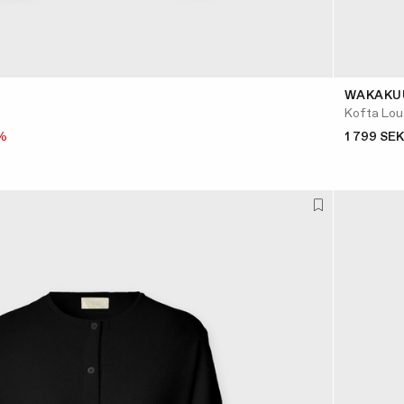
WAKAKU
Kofta Lou
%
1 799 SEK