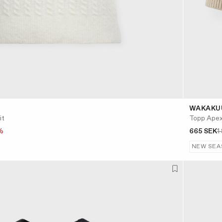
WAKAKU
it
Topp Ape
%
665 SEK
1
NEW SEA