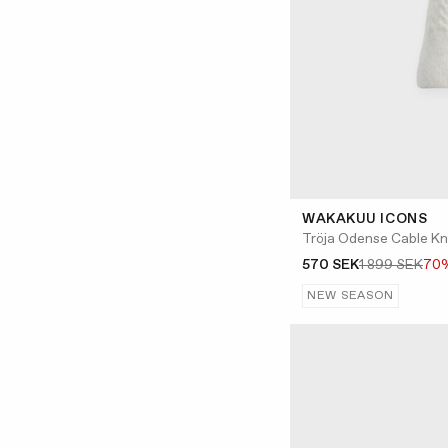
WAKAKUU ICONS
Tröja Odense Cable Kn
570 SEK
1 899 SEK
70
NEW SEASON