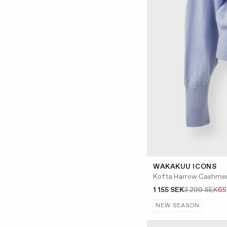
WAKAKUU ICONS
Kofta Harrow Cashme
1 155 SEK
3 299 SEK
6
NEW SEASON