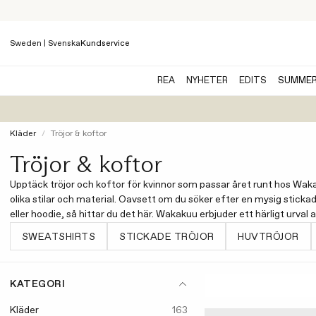
Sweden | Svenska
Kundservice
REA
NYHETER
EDITS
SUMME
Kläder
Tröjor & koftor
Tröjor & koftor
Upptäck tröjor och koftor för kvinnor som passar året runt hos Wakak
olika stilar och material. Oavsett om du söker efter en mysig stickad t
eller hoodie, så hittar du det här. Wakakuu erbjuder ett härligt urv
SWEATSHIRTS
STICKADE TRÖJOR
HUVTRÖJOR
KATEGORI
Kläder
163