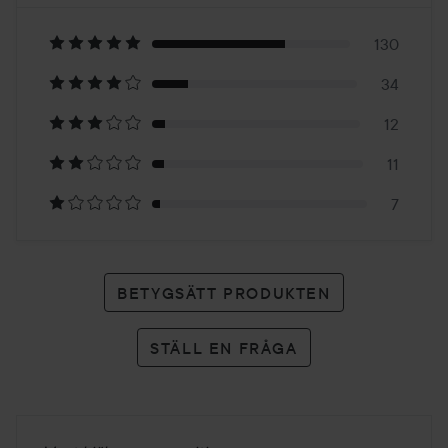
4.6
Baserat
på
130
34
194
12
betyg
11
7
BETYGSÄTT PRODUKTEN
STÄLL EN FRÅGA