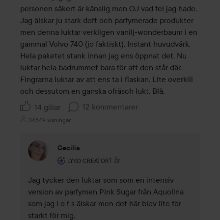
personen säkert är känslig men OJ vad fel jag hade. 
Jag älskar ju stark doft och parfymerade produkter 
men denna luktar verkligen vanilj-wonderbaum i en 
gammal Volvo 740 (jo faktiskt). Instant huvudvärk. 
Hela paketet stank innan jag ens öppnat det. Nu 
luktar hela badrummet bara för att den står där. 
Fingrarna luktar av att ens ta i flaskan. Lite overkill 
och dessutom en ganska ofräsch lukt. Blä. 
12 kommentarer
14 gillar
34549 visningar
Cecilia
Användarens roll: Lyko Creator.
1 år
Kommentaren lades 1 år
LYKO CREATOR
Jag tycker den luktar som som en intensiv 
version av parfymen Pink Sugar från Aquolina 
som jag i o f s älskar men det här blev lite för 
starkt för mig.