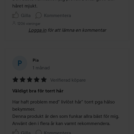
5
håret mjukt. 
Gilla
Kommentera
1206 visningar
Logga in
för att lämna en kommentar
Pia
1 månad
Inlägget skapades 1 månad
Verifierad köpare
Betyg:
Väldigt bra för torrt hår
5
av
Har haft problem med" livlöst hår" torrt pga hälso 
5
bekymmer.

Denna produkt är den som funkar allra bäst för mig. 
Använt den i flera år kan varmt rekommendera.
Gilla
Kommentera