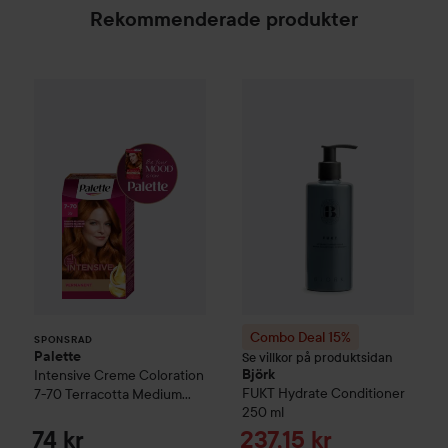
Rekommenderade produkter
Palette
Intensive Creme Coloration
7-70 Terracott
SPONSRAD
Combo Deal 15%
Björk
FUKT
Hy
Combo Deal 15%
SPONSRAD
Palette
Se villkor på produktsidan
Intensive Creme Coloration
Björk
FUKT
Hydrate Conditioner
7-70 Terracotta Medium
250 ml
Blonde
Reapris
74 kr
237,15 kr