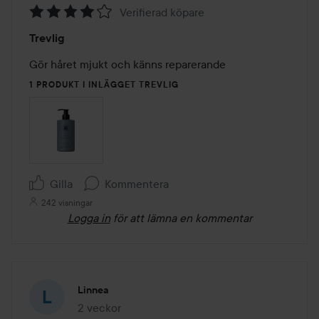
Verifierad köpare
Betyg:
Trevlig
4
av
Gör håret mjukt och känns reparerande
5
1 PRODUKT I INLÄGGET TREVLIG
Gilla
Kommentera
242 visningar
Logga in
för att lämna en kommentar
Linnea
2 veckor
Inlägget skapades 2 veckor