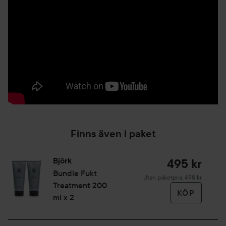
Finns även i paket
Björk
495 kr
Bundle Fukt
Utan paketpris: 498 kr
Treatment 200
KÖP
ml x 2