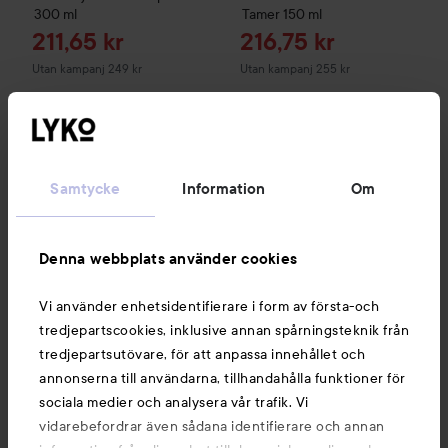
300 ml
Tamer
150 ml
Reapris
Reapris
211,65 kr
216,75 kr
Utan kampanj 249 kr
Utan kampanj 255 kr
KÖP
KÖP
Samtycke
Information
Om
Combo Deal 15%
Björk
TÄMJA Multi Use Leave In Tamer
Combo Deal 15%
Björk
LAGA
75 m
L
Denna webbplats använder cookies
Vi använder enhetsidentifierare i form av första-och
tredjepartscookies, inklusive annan spårningsteknik från
tredjepartsutövare, för att anpassa innehållet och
annonserna till användarna, tillhandahålla funktioner för
sociala medier och analysera vår trafik. Vi
vidarebefordrar även sådana identifierare och annan
Combo Deal 15%
Combo Deal 15%