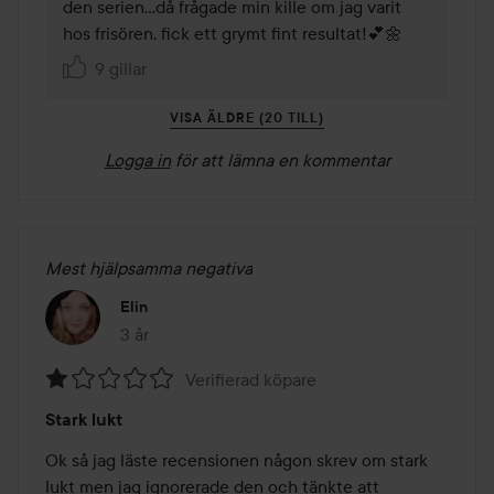
den serien...då frågade min kille om jag varit 
hos frisören, fick ett grymt fint resultat!💕🌼
9 gillar
VISA ÄLDRE (20 TILL)
Logga in
för att lämna en kommentar
Mest hjälpsamma negativa
Elin
3 år
Inlägget skapades 3 år
Verifierad köpare
Betyg:
Stark lukt
1
av
Ok så jag läste recensionen någon skrev om stark 
5
lukt men jag ignorerade den och tänkte att 