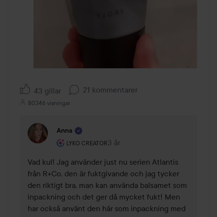
21 kommentarer
43 gillar
80346 visningar
Anna
Användarens roll: Lyko Creator.
3 år
Kommentaren lades 3 år
LYKO CREATOR
Vad kul! Jag använder just nu serien Atlantis 
från R+Co, den är fuktgivande och jag tycker 
den riktigt bra, man kan använda balsamet som 
inpackning och det ger då mycket fukt! Men 
har också använt den här som inpackning med 