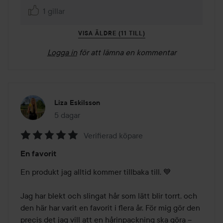
1 gillar
VISA ÄLDRE (11 TILL)
Logga in
för att lämna en kommentar
Liza Eskilsson
5 dagar
Inlägget skapades 5 dagar
Verifierad köpare
Betyg:
En favorit
5
av
En produkt jag alltid kommer tillbaka till. 💙

5
Jag har blekt och slingat hår som lätt blir torrt, och 
den här har varit en favorit i flera år. För mig gör den 
precis det jag vill att en hårinpackning ska göra – 