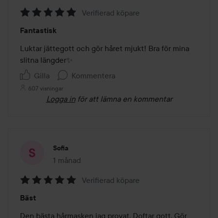
Verifierad köpare
Betyg:
Fantastisk
5
av
Luktar jättegott och gör håret mjukt! Bra för mina 
5
slitna längder✨️
Gilla
Kommentera
607 visningar
Logga in
för att lämna en kommentar
Sofia
1 månad
Inlägget skapades 1 månad
Verifierad köpare
Betyg:
Bäst
5
av
Den bästa hårmasken jag provat. Doftar gott. Gör 