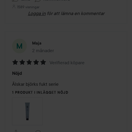
1589 visningar
Logga in
för att lämna en kommentar
Maja
2 månader
Inlägget skapades 2 månader
Verifierad köpare
Betyg:
Nöjd
5
av
Älskar björks fukt serie
5
1 PRODUKT I INLÄGGET NÖJD