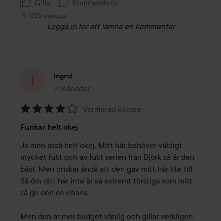
Gilla
Kommentera
1025 visningar
Logga in
för att lämna en kommentar
Ingrid
2 månader
Inlägget skapades 2 månader
Verifierad köpare
Betyg:
Funkar helt okej
4
av
Ja men asså helt okej. Mitt hår behöver väldigt 
5
mycket fukt och av fukt serien från Björk så är den 
bäst. Men önskar ändå att den gav mitt hår lite till. 
Så öm ditt hår inte är så extremt törstiga som mitt 
så ge den en chans. 

Men den är mer budget vänlig och gillar verkligen 