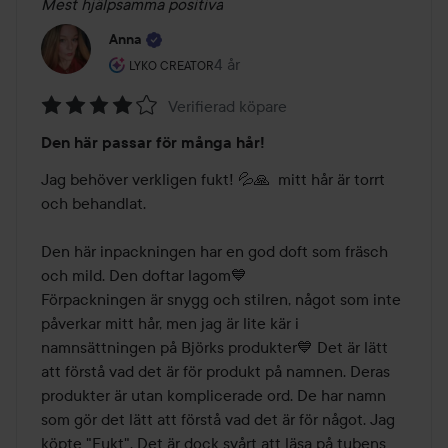
Mest hjälpsamma positiva
Anna
Användarens roll: Lyko Creator.
4 år
Inlägget skapades 4 år
LYKO CREATOR
Verifierad köpare
Betyg:
Den här passar för många hår!
4
av
Jag behöver verkligen fukt! 💦🙏  mitt hår är torrt 
5
och behandlat. 

Den här inpackningen har en god doft som fräsch 
och mild. Den doftar lagom💙

Förpackningen är snygg och stilren, något som inte 
påverkar mitt hår, men jag är lite kär i 
namnsättningen på Björks produkter💙 Det är lätt 
att förstå vad det är för produkt på namnen. Deras 
produkter är utan komplicerade ord. De har namn 
som gör det lätt att förstå vad det är för något. Jag 
köpte "Fukt". Det är dock svårt att läsa på tubens 