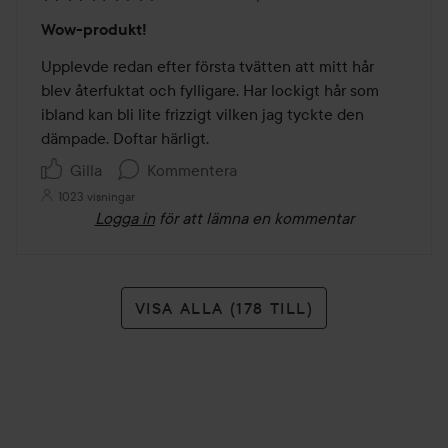
Betyg:
Wow-produkt!
5
av
Upplevde redan efter första tvätten att mitt hår 
5
blev återfuktat och fylligare. Har lockigt hår som 
ibland kan bli lite frizzigt vilken jag tyckte den 
dämpade. Doftar härligt.
Gilla
Kommentera
1023 visningar
Logga in
för att lämna en kommentar
VISA ALLA (178 TILL)