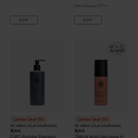
Utan kampanj 279 kr
KÖP
KÖP
Reapri
211,65 
Combo Deal 15%
Björk
FUKT
Hydrate Shampoo
Combo Deal 15%
300 ml
Björk
TÄMJA
Utan kampanj 
Combo Deal 15%
Combo Deal 15%
Se villkor på produktsidan
Se villkor på produktsidan
Björk
Björk
FUKT
Hydrate Shampoo
TÄMJA
Multi Use Leave In