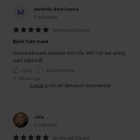
Mathilda Gerd Cecilia
2 månader
Inlägget skapades 2 månader
Verifierad köpare
Betyg:
Björk fukt mask
5
av
Denna hårmask räddade mitt hår. Mitt hår har aldrig 
5
mått bättre😍
Gilla
Kommentera
788 visningar
Logga in
för att lämna en kommentar
Julia
2 månader
Inlägget skapades 2 månader
Verifierad köpare