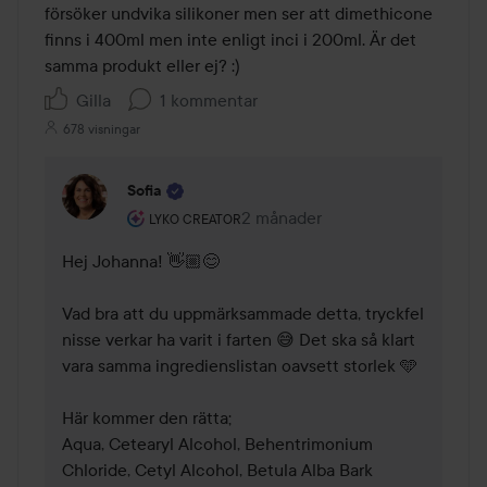
försöker undvika silikoner men ser att dimethicone 
finns i 400ml men inte enligt inci i 200ml. Är det 
samma produkt eller ej? :)
Gilla
1 kommentar
678 visningar
Sofia
Användarens roll: Lyko Creator.
2 månader
Kommentaren lades 2 månader
LYKO CREATOR
Hej Johanna! 👋🏼😊

Vad bra att du uppmärksammade detta, tryckfel 
nisse verkar ha varit i farten 😅 Det ska så klart 
vara samma ingredienslistan oavsett storlek 🩵

Här kommer den rätta;

Aqua, Cetearyl Alcohol, Behentrimonium 
Chloride, Cetyl Alcohol, Betula Alba Bark 