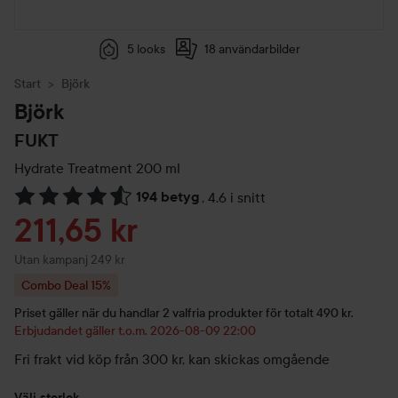
5 looks
18 användarbilder
Start
Björk
Björk
FUKT
Hydrate Treatment
200 ml
194 betyg
,
4.6 i snitt
Hoppa till Betyg & kommentarer
Reapris
211,65 kr
Utan kampanj 249 kr
Combo Deal 15%
Priset gäller när du handlar 2 valfria produkter för totalt 490 kr.
Erbjudandet gäller t.o.m. 2026-08-09 22:00
Fri frakt vid köp från 300 kr, kan skickas omgående
Välj storlek