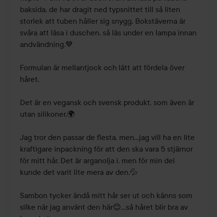
baksida, de har dragit ned typsnittet till så liten 
storlek att tuben håller sig snygg. Bokstäverna är 
svåra att läsa i duschen, så läs under en lampa innan 
andvändning.💙

Formulan är mellantjock och lätt att fördela över 
håret. 

Det är en vegansk och svensk produkt, som även är 
utan silikoner.🌍

Jag tror den passar de flesta, men...jag vill ha en lite 
kraftigare inpackning för att den ska vara 5 stjärnor 
för mitt hår. Det är arganolja i, men för min del 
kunde det varit lite mera av den.💦

Sambon tycker ändå mitt hår ser ut och känns som 
silke när jag använt den här😊...så håret blir bra av 