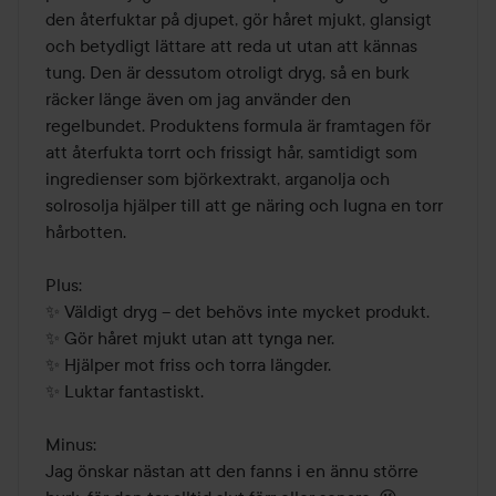
den återfuktar på djupet, gör håret mjukt, glansigt 
och betydligt lättare att reda ut utan att kännas 
tung. Den är dessutom otroligt dryg, så en burk 
räcker länge även om jag använder den 
regelbundet. Produktens formula är framtagen för 
att återfukta torrt och frissigt hår, samtidigt som 
ingredienser som björkextrakt, arganolja och 
solrosolja hjälper till att ge näring och lugna en torr 
hårbotten. 

Plus:

✨ Väldigt dryg – det behövs inte mycket produkt.

✨ Gör håret mjukt utan att tynga ner.

✨ Hjälper mot friss och torra längder.

✨ Luktar fantastiskt.

Minus:

Jag önskar nästan att den fanns i en ännu större 