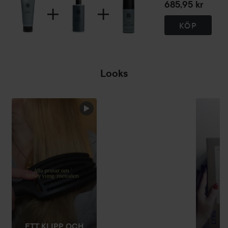
685,95 kr
KÖP
Looks
MAGISK
HOPPA ÖVER SEKTIONEN
ETT KLIPP OCH