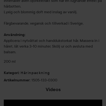
Innehåller även björkextrakt som har en lugnande effekt på
hårbotten.
Lyxig och blommig doft med inslag av vanilj.
Färgbevarande, vegansk och tillverkad i Sverige.
Användning:
Applicera i nytvättat och handdukstorkat hår. Massera in i
håret, låt verka 3-10 minuter. Skölj ur och avsluta med
balsam.
200 ml
Hårinpackning
Kategori
:
1505-133-0300
Artikelnummer
:
Videos