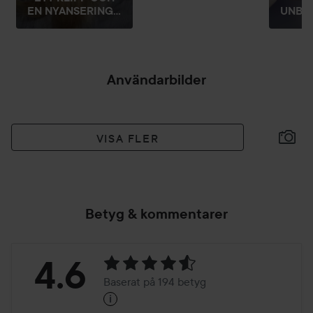
EN NYANSERING...
UNBOX
Användarbilder
VISA FLER
Betyg & kommentarer
Betyg:
4.6
Baserat på 194 betyg
i