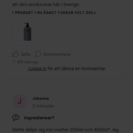
1 PRODUKT I INLÄGGET FUNKAR HELT OKEJ
Gilla
Kommentera
893 visningar
Logga in
för att lämna en kommentar
Johanna
2 månader
Inlägget skapades 2 månader
Ingredienser?
Varför skiljer sig inci mellan 200ml och 400ml? Jag 