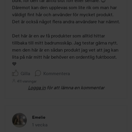
burk, för den tar alltid slut förr eller senare. 😉 
Däremot kan den upplevas som lite rik om man har 
väldigt fint hår och använder för mycket produkt. 
Det är också något flera andra användare har nämnt. 

Det här är en av få produkter som alltid hittar 
tillbaka till mitt badrumsskåp. Jag testar gärna nytt, 
men den här är en sådan produkt jag vet att jag kan 
lita på när mitt hår behöver en ordentlig fuktboost. 
💙
Gilla
Kommentera
411 visningar
Logga in
för att lämna en kommentar
Emelie
1 vecka
Inlägget skapades 1 vecka