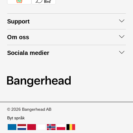
Support
Kontakta oss
Om oss
Frågor och svar
Om oss
Köpvillkor
Sociala medier
Samarbeta med oss
Returer & ångrat köp
Facebook
Hållbarhet och miljö
Integritetspolicy
Instagram
Våra varumärken
LinkedIn
Våra fraktalternativ
Boka tid på Bangerhead studio
© 2026 Bangerhead AB
Byt språk