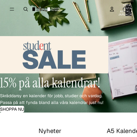
TOTALT
ANTAL
ARTIKLAR I
VARUKORGE
0
15% på alla kalendrar!
Skräddarsy en kalender för jobb, studier och vardag.
Passa på att fynda bland alla våra kalendrar just nu!
SHOPPA NU
Nyheter
A5 Kalend