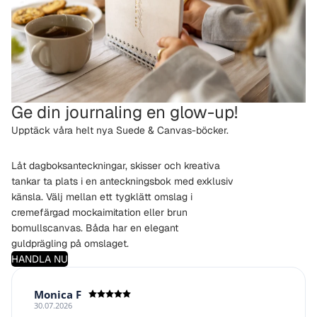
sida
Skapa allt från personliga kalendrar och
anteckningsböcker till olika gästböcker för livets stora
ögonblick. Designa något som känns lika unik som
innehållet den bär.
DESIGNA NU
Ge din journaling en glow-up!
Upptäck våra helt nya Suede & Canvas-böcker.
Låt dagboksanteckningar, skisser och kreativa
tankar ta plats i en anteckningsbok med exklusiv
känsla. Välj mellan ett tygklätt omslag i
cremefärgad mockaimitation eller brun
bomullscanvas. Båda har en elegant
guldprägling på omslaget.
HANDLA NU
Författare:
Monica F
Datum:
30.07.2026