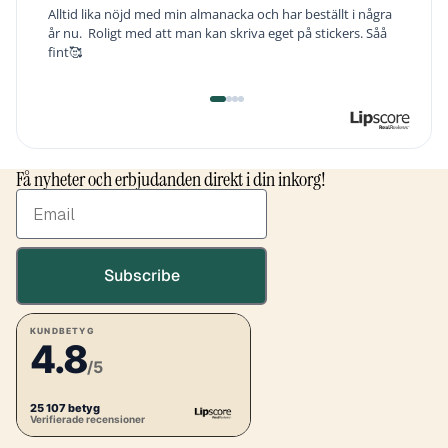
Text:
Alltid lika nöjd med min almanacka och har beställt i några
år nu. Roligt med att man kan skriva eget på stickers. Såå
fint🥰
Byt
Byt
Byt
Byt
till
till
till
till
#
#
#
#
rekommendationen
rekommendationen
rekommendationen
rekommendationen
Få nyheter och erbjudanden direkt i din inkorg!
Email
Subscribe
KUNDBETYG
4.8
/5
25 107 betyg
Verifierade recensioner