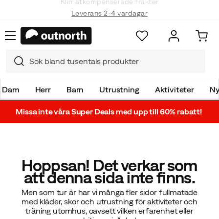
Klimatkompenserade frakter
Leverans 2-4 vardagar
Dam
Herr
Barn
Utrustning
Aktiviteter
Ny
Missa inte våra Super Deals med upp till 60% rabatt!
Hoppsan! Det verkar som
att denna sida inte finns.
Men som tur är har vi många fler sidor fullmatade
med kläder, skor och utrustning för aktiviteter och
träning utomhus, oavsett vilken erfarenhet eller