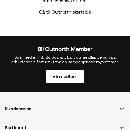
ambitionsnivå du har.
Gå till Outnorth startsida
Bli Outnorth Member
Som medlem får du poäng på allt du handlar, personliga
erbjudanden, förtur till utvalda kampanjer och mycket mer.
Bli medlem
Kundservice
Vanliga frågor & svar
Sortiment