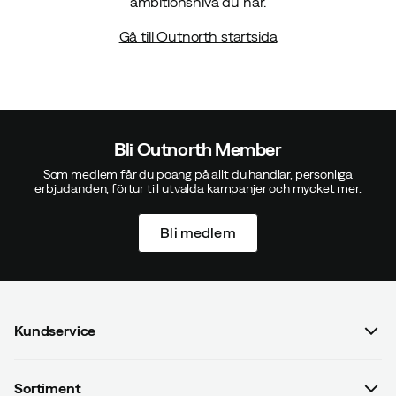
ambitionsnivå du har.
Gå till Outnorth startsida
Bli Outnorth Member
Som medlem får du poäng på allt du handlar, personliga
erbjudanden, förtur till utvalda kampanjer och mycket mer.
Bli medlem
Kundservice
Vanliga frågor & svar
Sortiment